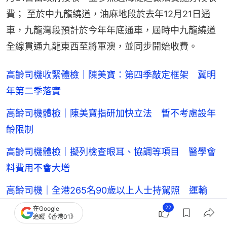
費； 至於中九龍繞道，油麻地段於去年12月21日通
車，九龍灣段預計於今年年底通車，屆時中九龍繞道
全線貫通九龍東西至將軍澳，並同步開始收費。
高齡司機收緊體檢｜陳美寶：第四季敲定框架 冀明
年第二季落實
高齡司機體檢｜陳美寶指研加快立法 暫不考慮設年
齡限制
高齡司機體檢｜擬列檢查眼耳、協調等項目 醫學會
料費用不會大增
高齡司機｜全港265名90歲以上人士持駕照 運輸
署：最年長為100歲
22
在Google
追蹤《香港01》