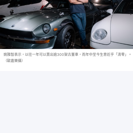
姚雅智表示，以往一年可以賣出逾300架古董車，而年中至今生意近乎「清零」。
（歐嘉樂攝）