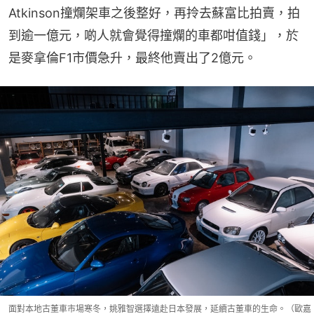
Atkinson撞爛架車之後整好，再拎去蘇富比拍賣，拍
到逾一億元，啲人就會覺得撞爛的車都咁值錢」，於
是麥拿倫F1市價急升，最終他賣出了2億元。
面對本地古董車市場寒冬，姚雅智選擇遠赴日本發展，延續古董車的生命。（歐嘉