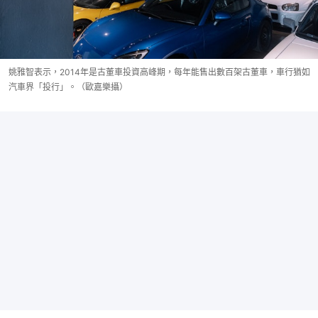
姚雅智表示，2014年是古董車投資高峰期，每年能售出數百架古董車，車行猶如
汽車界「投行」。（歐嘉樂攝）