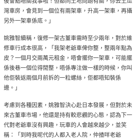
後會點唔關我事啦！但都同土地問題有關，你去土瓜
灣車房，會見到一個位有兩架車，升高一架車，再攝
另外一架車係底。」
姚雅智續稱，復修一架古董車需時至少兩年，對於維
修車行成本很高，「我架老爺車俾你整，整兩年點為
皮？一個月交兩萬元租金，唔會擺你一架車，可能擺
係後巷一個位得閒整，唔係專注做一樣的時候，你叫
他佢裝返兩個月前拆的一粒螺絲，佢都唔知裝係
邊。」
考慮到各種因素，姚雅智決心赴日本發展，但對於未
來古董車市場，他還是持有較悲觀的心態，認為下一
代對老爺車沒有興趣，玩車的人會越來越少，並笑
稱：「到時我呢代的人都入老人院，仲揸咩老爺