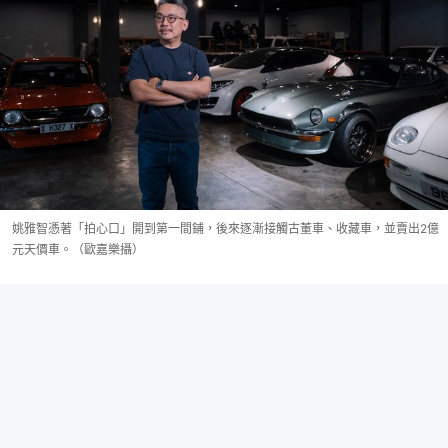
姚雅智憑著「拍心口」開到第一間鋪，後來逐漸接觸古董車、收藏車，並賣出2億
元天價車。（歐嘉樂攝）