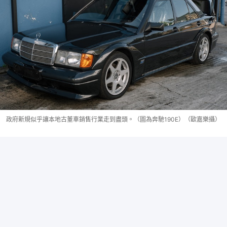
政府新規似乎讓本地古董車銷售行業走到盡頭。（圖為奔馳190E）（歐嘉樂攝）