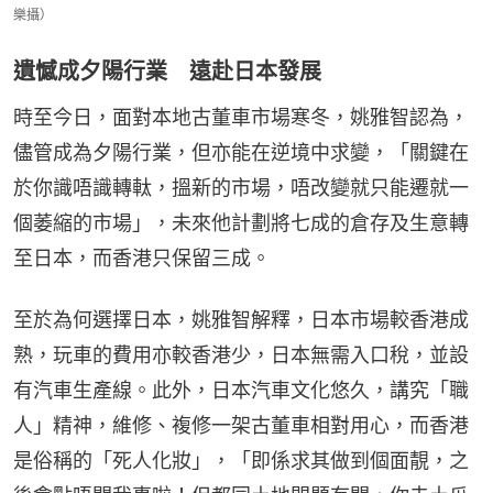
樂攝）
遺憾成夕陽行業 遠赴日本發展
時至今日，面對本地古董車市場寒冬，姚雅智認為，
儘管成為夕陽行業，但亦能在逆境中求變，「關鍵在
於你識唔識轉軚，搵新的市場，唔改變就只能遷就一
個萎縮的市場」，未來他計劃將七成的倉存及生意轉
至日本，而香港只保留三成。
至於為何選擇日本，姚雅智解釋，日本市場較香港成
熟，玩車的費用亦較香港少，日本無需入口稅，並設
有汽車生產線。此外，日本汽車文化悠久，講究「職
人」精神，維修、複修一架古董車相對用心，而香港
是俗稱的「死人化妝」，「即係求其做到個面靚，之