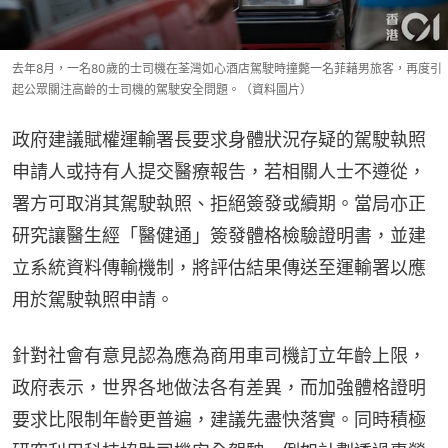
去年8月，一名80歲的士司機在荃灣如心酒店駕駛時撞斃一名菲藉男旅客，再度引
起公眾關注高齡的士司機的駕駛安全問題。（資料圖片）
政府建議賦權運輸署長要求身體狀況存疑的駕駛執照
申請人或持有人提交醫療報告，若相關人士不遵從，
署方可取消其駕駛執照、拒絕簽發或續期。當局亦正
研究讓醫生經「醫健通」簽發體格檢驗證明書，並建
立系統資料傳輸機制，將評估結果傳送至運輸署以應
用於駕駛執照申請。
針對社會有意見認為應為商用車司機訂立年齡上限，
政府表示，世界各地做法各有差異，而加強體格證明
要求比限制年齡更普遍，建議先盡快落實。同時積極