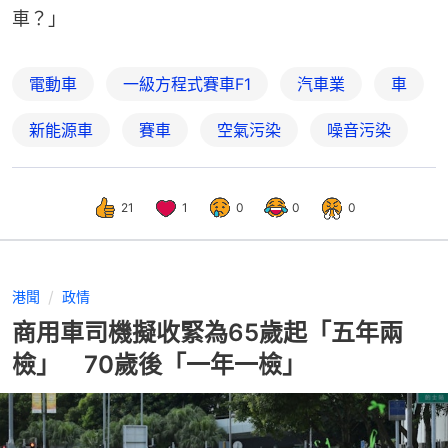
車？」
電動車
一級方程式賽車F1
汽車業
車
新能源車
賽車
空氣污染
噪音污染
21
1
0
0
0
港聞
政情
商用車司機擬收緊為65歲起「五年兩
檢」 70歲後「一年一檢」