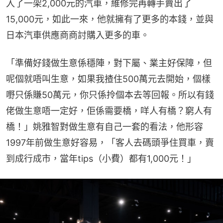
入了一架2,000元的汽車，維修完再轉手賣出了
15,000元，如此一來，他就擁有了更多的本錢，並與
日本汽車供應商商討購入更多的車。
「準備好錢做生意係穩陣，對下屬、業主好保障，但
呢個就唔叫生意，如果我揸住500萬元去開始，個樣
嘢只係賺50萬元，你只係拎個本去等回報。所以有錢
佬做生意唔一定好，佢係需要橋，咩人有橋？窮人有
橋！」姚雅智對做生意有自己一套的看法，他形容
1997年前做生意好容易，「客人去碼頭爭住買車，賣
到成行成市，當年tips（小費）都有1,000元！」