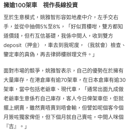
擁逾100架車 視作長線投資
至於生意模式，姚雅智形容如地產中介，左手交右
手，並從中抽佣5%至8%，「好似買樓咁，雙方都知
道價錢，但冇互信基礎，我係中間人，收到雙方
deposit（押金），車去到我呢度，（我就會）檢查、
鑒定車的真偽，再去律師樓辦理文件。」
面對市場的競爭，姚雅智表示，自己的優勢在於擁有
大量庫存，在港倉庫有逾70架車，在日本倉庫有逾30
架車，當中包括老爺車、現代車，「通常出面九成做
老爺車生意係冇自己庫存，客人今日俾架車佢，佢就
擺上網賣，雖然賣唔賣到唔會輸，但譬如呢個客今個
月簽咗獨家俾佢，但下個月就自己賣咗，中間人咪個
『吉』。」