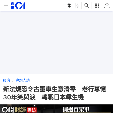
繁
|
简
經濟
專題人訪
新法規恐令古董車生意清零 老行尊憶
30年笑與淚 轉戰日本尋生機