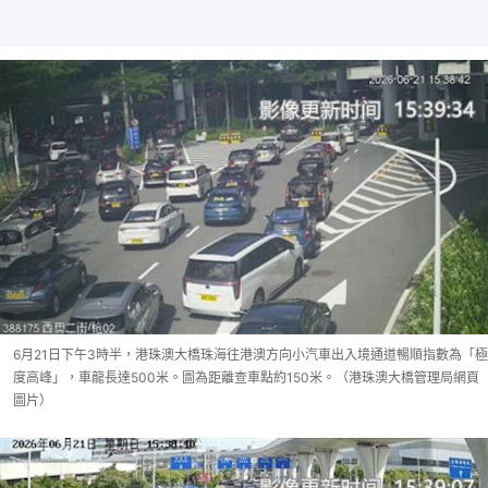
6月21日下午3時半，港珠澳大橋珠海往港澳方向小汽車出入境通道暢順指數為「極
度高峰」，車龍長達500米。圖為距離查車點約150米。（港珠澳大橋管理局網頁
圖片）