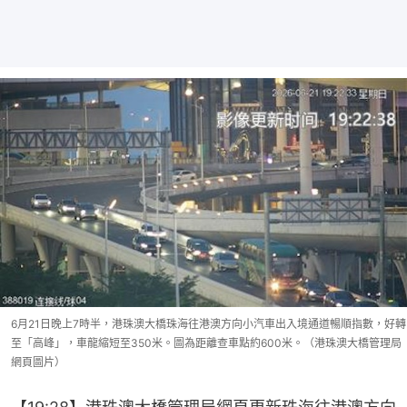
6月21日晚上7時半，港珠澳大橋珠海往港澳方向小汽車出入境通道暢順指數，好轉
至「高峰」，車龍縮短至350米。圖為距離查車點約600米。（港珠澳大橋管理局
網頁圖片）