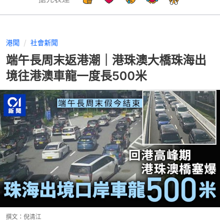
港聞
社會新聞
端午長周末返港潮｜港珠澳大橋珠海出
境往港澳車龍一度長500米
撰文：
倪清江