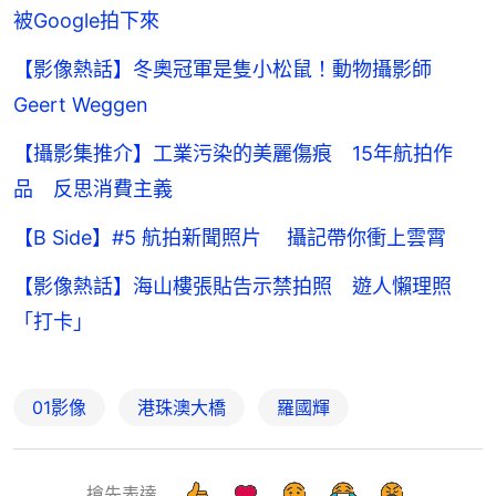
被Google拍下來
【影像熱話】冬奧冠軍是隻小松鼠！動物攝影師
Geert Weggen
【攝影集推介】工業污染的美麗傷痕 15年航拍作
品 反思消費主義
【B Side】#5 航拍新聞照片 攝記帶你衝上雲霄
【影像熱話】海山樓張貼告示禁拍照 遊人懶理照
「打卡」
01影像
港珠澳大橋
羅國輝
搶先表達