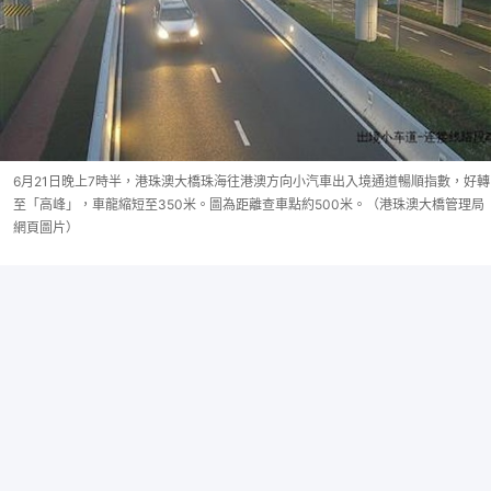
6月21日晚上7時半，港珠澳大橋珠海往港澳方向小汽車出入境通道暢順指數，好轉
至「高峰」，車龍縮短至350米。圖為距離查車點約500米。（港珠澳大橋管理局
網頁圖片）