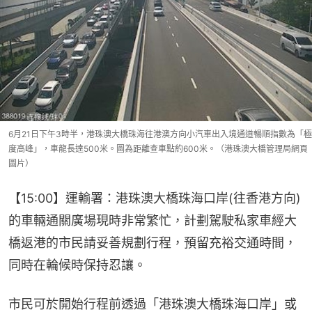
6月21日下午3時半，港珠澳大橋珠海往港澳方向小汽車出入境通道暢順指數為「極
度高峰」，車龍長達500米。圖為距離查車點約600米。（港珠澳大橋管理局網頁
圖片）
【15:00】運輸署：港珠澳大橋珠海口岸(往香港方向)
的車輛通關廣場現時非常繁忙，計劃駕駛私家車經大
橋返港的市民請妥善規劃行程，預留充裕交通時間，
同時在輪候時保持忍讓。
市民可於開始行程前透過「港珠澳大橋珠海口岸」或