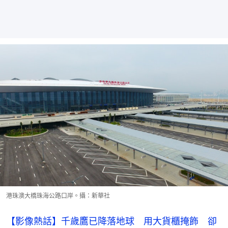
港珠澳大橋珠海公路口岸。攝：新華社
【影像熱話】千歲鷹已降落地球 用大貨櫃掩飾 卻