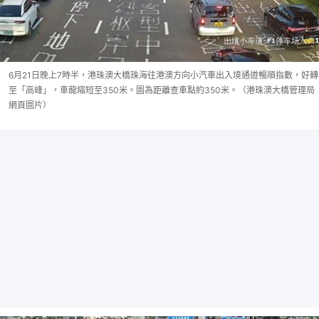
6月21日晚上7時半，港珠澳大橋珠海往港澳方向小汽車出入境通道暢順指數，好轉
至「高峰」，車龍縮短至350米。圖為距離查車點約350米。（港珠澳大橋管理局
網頁圖片）