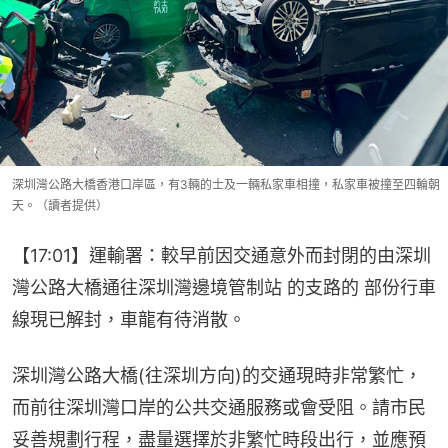
深圳灣公路大橋香港口岸區，有3輛的士及一輛私家車相撞，私家車被撞至四輪朝
天。（讀者提供）
【17:01】運輸署：較早前因交通意外而封閉的由深圳
灣公路大橋通往深圳灣邊境管制站 的支路的 部份行車
線現已解封，車龍有待消散。
深圳灣公路大橋(往深圳方向)的交通現時非常繁忙，
而前往深圳灣口岸的公共交通服務或會受阻。請市民
妥善規劃行程，盡量選擇於非繁忙時段出行，並應預