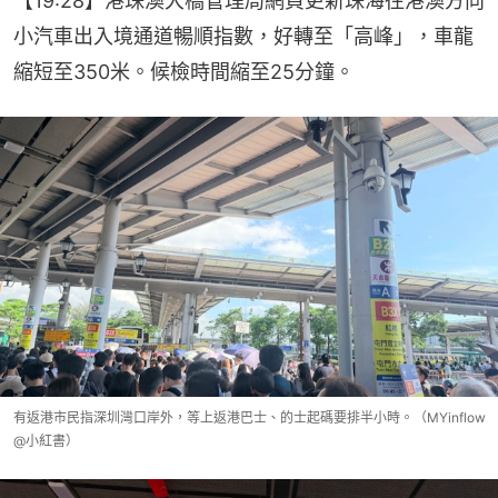
【19:28】港珠澳大橋管理局網頁更新珠海往港澳方向
小汽車出入境通道暢順指數，好轉至「高峰」，車龍
縮短至350米。候檢時間縮至25分鐘。
有返港市民指深圳灣口岸外，等上返港巴士、的士起碼要排半小時。（MYinflow
@小紅書）