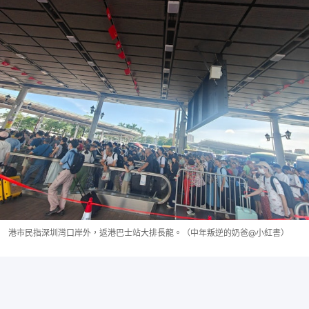
港市民指深圳灣口岸外，返港巴士站大排長龍。（中年叛逆的奶爸@小紅書）