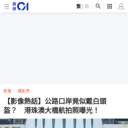
繁
|
简
影像
攝影界
【影像熱話】公路口岸竟似戴白頭
盔？ 港珠澳大橋航拍照曝光！