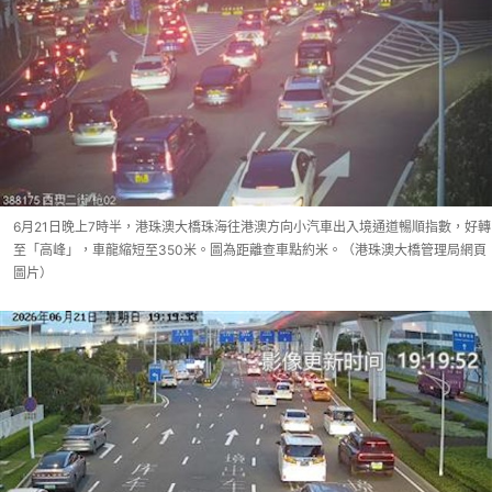
6月21日晚上7時半，港珠澳大橋珠海往港澳方向小汽車出入境通道暢順指數，好轉
至「高峰」，車龍縮短至350米。圖為距離查車點約米。（港珠澳大橋管理局網頁
圖片）