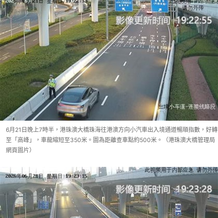
6月21日晚上7時半，港珠澳大橋珠海往港澳方向小汽車出入境通道暢順指數，好轉
至「高峰」，車龍縮短至350米。圖為距離查車點約500米。（港珠澳大橋管理局
網頁圖片）