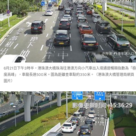
6月21日下午3時半，港珠澳大橋珠海往港澳方向小汽車出入境通道暢順指數為「極
度高峰」，車龍長達500米。圖為距離查車點約350米。（港珠澳大橋管理局網頁
圖片）