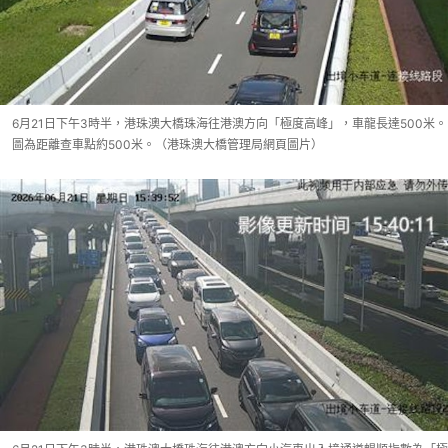
6月21日下午3時半，港珠澳大橋珠海往港澳方向「極度高峰」，車龍長達500米。
圖為距離查車點約500米。（港珠澳大橋管理局網頁圖片）