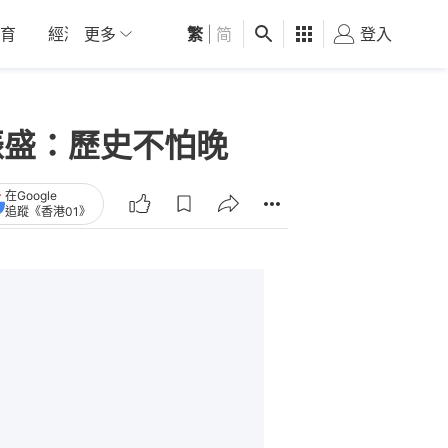
育
經濟
更多
01深圳
繁
觀點
|
简
健康
好食玩飛
登入
女
振盛：歷史不怕晚
在Google
追蹤《香港01》