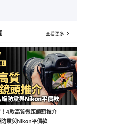
章
查看更多
備！4款高質微距鏡頭推介
級防震與Nikon平價款