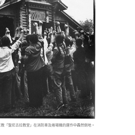
東正教「聖尼古拉教堂」在消防車及捲場機的運作中轟然倒地。