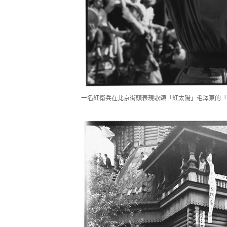
一名紅衛兵在北京街頭表現歌頌「紅太陽」毛澤東的「