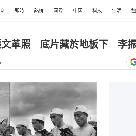
息
即時
熱榜
國際
中國
科技
生活
體
張文革照 底片藏於地板下 李
20