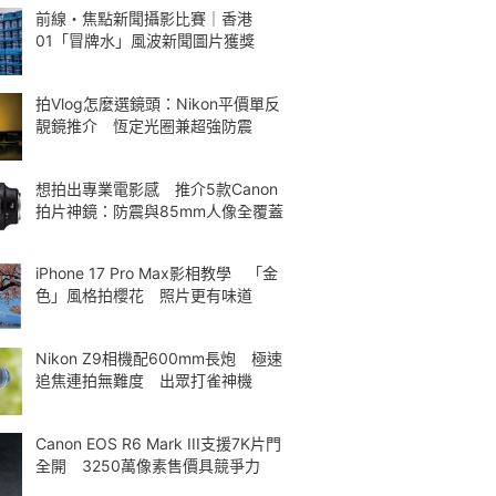
前線・焦點新聞攝影比賽｜香港
01「冒牌水」風波新聞圖片獲獎
拍Vlog怎麼選鏡頭：Nikon平價單反
靚鏡推介 恆定光圈兼超強防震
想拍出專業電影感 推介5款Canon
拍片神鏡：防震與85mm人像全覆蓋
iPhone 17 Pro Max影相教學 「金
色」風格拍櫻花 照片更有味道
Nikon Z9相機配600mm長炮 極速
追焦連拍無難度 出眾打雀神機
Canon EOS R6 Mark III支援7K片門
全開 3250萬像素售價具競爭力