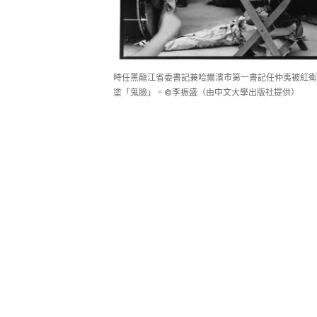
時任黑龍江省委書記兼哈爾濱市第一書記任仲夷被紅衛
塗「鬼臉」。©李振盛（由中文大學出版社提供）