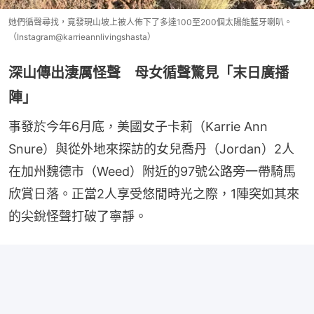
她們循聲尋找，竟發現山坡上被人佈下了多達100至200個太陽能藍牙喇叭。
（Instagram@karrieannlivingshasta）
深山傳出淒厲怪聲 母女循聲驚見「末日廣播
陣」
事發於今年6月底，美國女子卡莉（Karrie Ann 
Snure）與從外地來探訪的女兒喬丹（Jordan）2人
在加州魏德市（Weed）附近的97號公路旁一帶騎馬
欣賞日落。正當2人享受悠閒時光之際，1陣突如其來
的尖銳怪聲打破了寧靜。