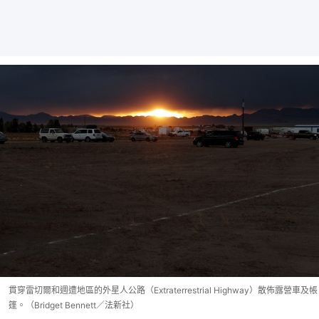
貫穿雷切爾和週遭地區的外星人公路（Extraterrestrial Highway）散佈露營車及帳
篷。（Bridget Bennett／法新社）