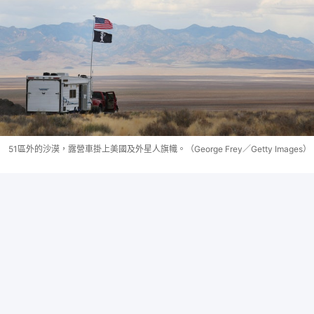
51區外的沙漠，露營車掛上美國及外星人旗幟。（George Frey／Getty Images）