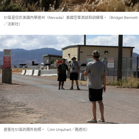
51區是位於美國內華達州（Nevada）美國空軍測試和訓練場。（Bridget Bennett
／法新社）
遊客在51區的閘外拍照。（Jim Urquhart／路透社）