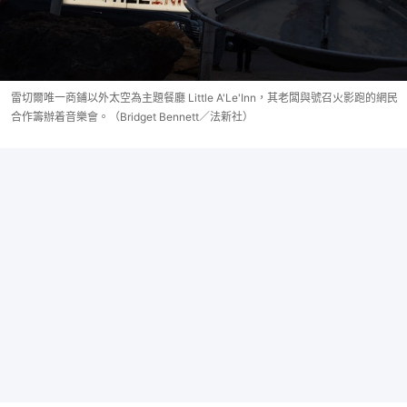
雷切爾唯一商鋪以外太空為主題餐廳 Little A'Le'Inn，其老闆與號召火影跑的網民
合作籌辦着音樂會。（Bridget Bennett／法新社）