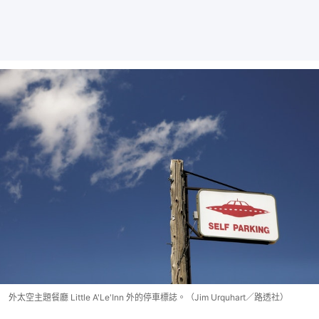
外太空主題餐廳 Little A'Le'Inn 外的停車標誌。（Jim Urquhart／路透社）