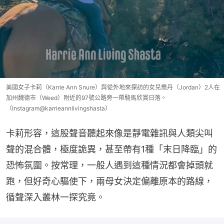
美國女子卡莉（Karrie Ann Snure）與從外地來探訪的女兒喬丹（Jordan）2人在
加州魏德市（Weed）附近的97號公路旁一帶騎馬欣賞日落。
（Instagram@karrieannlivingshasta）
卡莉形容，這股聲音聽起來像是靜電雜訊與人類尖叫
聲的混合體，極度詭異，甚至帶有1種「末日降臨」的
恐怖氛圍。按常理，一般人遇到這種情況都會掉頭就
跑，但好奇心驅使下，兩母女決定偏離原本的路線，
循聲深入叢林一探究竟。