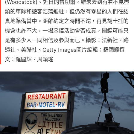
(Woodstock)。近日的雷切爾，雖未去到有看不見盡
頭的車隊和遊客浩蕩進駐，但仍然有零星的人們在認
真地準備當中。距離約定之時間不遠，再見胡士托的
機會也許不大，一場惡搞活動會否成真，關鍵可能只
是有多少人一同相信及參與而已。攝影：法新社、路
透社、美聯社、Getty Images圖片編輯：羅國輝撰
文：羅國輝、周穎瑤