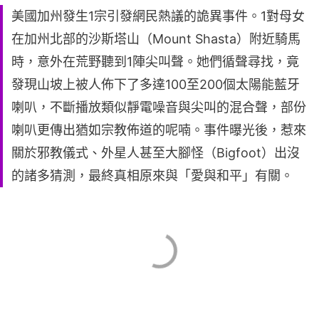
美國加州發生1宗引發網民熱議的詭異事件。1對母女
在加州北部的沙斯塔山（Mount Shasta）附近騎馬
時，意外在荒野聽到1陣尖叫聲。她們循聲尋找，竟
發現山坡上被人佈下了多達100至200個太陽能藍牙
喇叭，不斷播放類似靜電噪音與尖叫的混合聲，部份
喇叭更傳出猶如宗教佈道的呢喃。事件曝光後，惹來
關於邪教儀式、外星人甚至大腳怪（Bigfoot）出沒
的諸多猜測，最終真相原來與「愛與和平」有關。