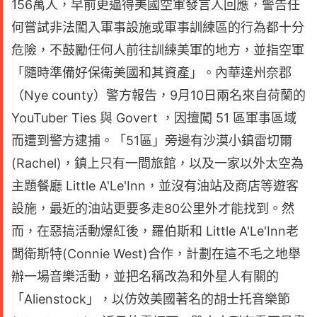
156萬人，早前更逼得美國空軍發言人回應，警告任
何嘗試非法闖入軍事設施或軍事訓練區的行為都十分
危險，不鼓勵任何人前往訓練美軍的地方，並指空軍
「隨時準備好保衛美國和其資產」。內華達州奈郡
（Nye county）警方報告，9月10日兩名來自荷蘭的
YouTuber Ties 與 Govert ，因擅闖 51 區軍事區域
而遭到警方逮捕。「51區」旁邊有沙漠小鎮雷切爾
(Rachel)，鎮上只有一間旅館，以及一家以外太空為
主題餐廳 Little A'Le'Inn，並沒有油站及商店等遊客
設施，最近的油站更要多走80公里外才能找到。然
而，在惡搞活動爆紅後，羅伯斯和 Little A'Le'Inn老
闆衛斯特(Connie West)合作，計劃在這不毛之地舉
辦一場音樂活動，並把名稱改為和外星人有關的
「Alienstock」，以仿效美國著名的胡士托音樂節