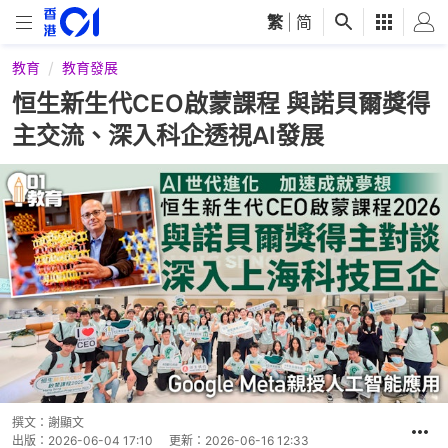
繁
|
简
教育
教育發展
恒生新生代CEO啟蒙課程 與諾貝爾獎得
主交流、深入科企透視AI發展
撰文：
謝顯文
出版：
2026-06-04 17:10
更新：
2026-06-16 12:33