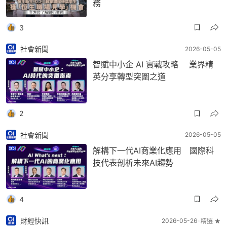
務
3
社會新聞
2026-05-05
智賦中小企 AI 實戰攻略 業界精
英分享轉型突圍之道
2
社會新聞
2026-05-05
解構下一代AI商業化應用 國際科
技代表剖析未來AI趨勢
4
財經快訊
2026-05-26
精選 ★