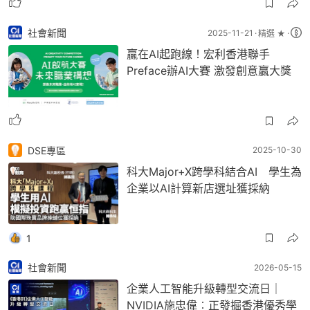
社會新聞
2025-11-21
精選 ★
贏在AI起跑線！宏利香港聯手
Preface辦AI大賽 激發創意贏大獎
DSE專區
2025-10-30
科大Major+X跨學科結合AI 學生為
企業以AI計算新店選址獲採納
1
社會新聞
2026-05-15
企業人工智能升級轉型交流日｜
NVIDIA施忠偉︰正發掘香港優秀學