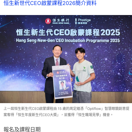
恒生新世代CEO啟蒙課程2026簡介資料
上一屆恒生新生代CEO啟蒙課程由 15 歲的周定縉憑「Optiflow」智慧眼鏡創意提
案奪得「恒生年度新生代CEO大奬」，並獲得「恒生職場見學」機會。
報名及課程日期