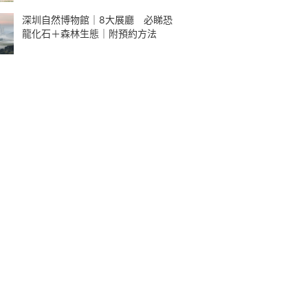
深圳自然博物館｜8大展廳 必睇恐
龍化石＋森林生態｜附預約方法