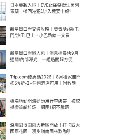
日本藥妝入境｜EVE止痛藥衛生署列
毒藥 帶回港犯法?入境要申報?
新皇崗口岸交通攻略｜葵青/啟德/屯
門/沙田 巴士、小巴路線一文看
新皇崗口岸懶人包｜消息指最快9月
通關!內部曝光 一證過關超方便
Trip.com優惠碼2026｜8月獨家無門
檻5%折扣+任何酒店可用｜附教學
機場地勤崩潰勸勿用行李綁帶 被絞
掉變貨艙垃圾 網民1招不脫落
深圳園博園兩大新區開放！打卡四大
國際花園 漫步嶺南園林歎咖啡