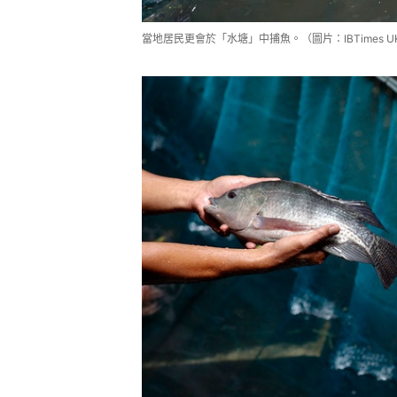
當地居民更會於「水塘」中捕魚。（圖片：IBTimes U