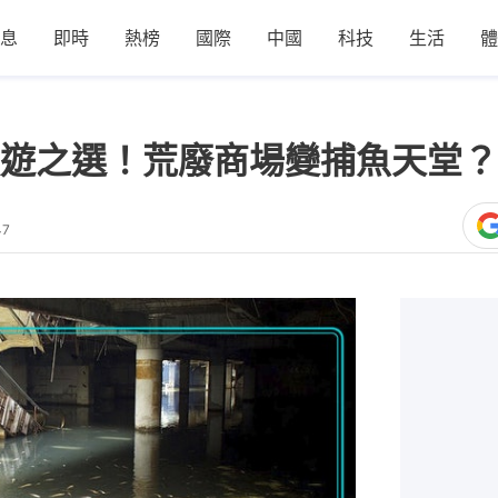
息
即時
熱榜
國際
中國
科技
生活
體
遊之選！荒廢商場變捕魚天堂？
47