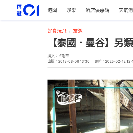
港聞
娛樂
酒店優惠碼
天氣消
好食玩飛
旅遊
【泰國．曼谷】另類
撰文：
卓剛華
出版：
2018-08-06 13:30
更新：
2025-02-12 12: