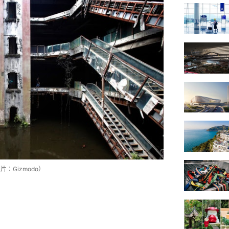
：Gizmodo）