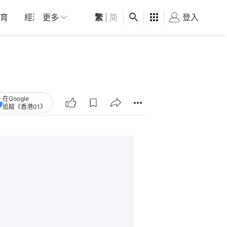
育
經濟
更多
01深圳
繁
觀點
|
简
健康
好食玩飛
登入
女
在Google
追蹤《香港01》