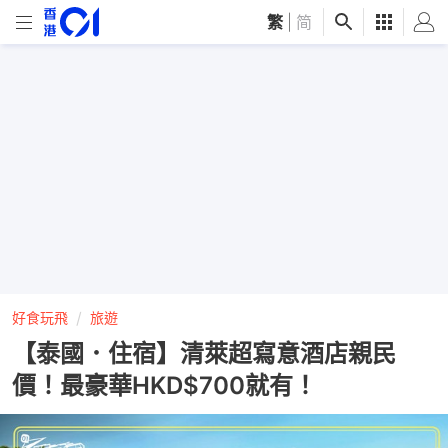
繁
|
简
好食玩飛
旅遊
【泰國．住宿】清萊超寫意酒店親民
價！最豪華HKD$700就有！