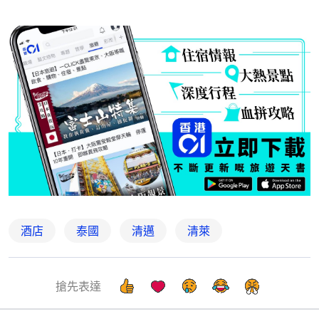
酒店
泰國
清邁
清萊
搶先表達