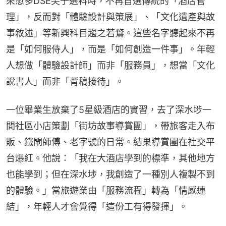
來愈多DSE尖子選科時，不再首選傳統的「酒店管
理」，反而對「體驗設計與策展」、「文化遺產與故
事敘述」等新興科目趨之若鶩。這些名字聽起來不再
是「如何服侍人」，而是「如何創造一件事」。年輕
人想做「體驗設計師」而非「服務員」，想當「文化
說書人」而非「背稿接待」。
一位畢業生放棄了5星級酒店的實習，去了深水埗一
間社區小店策劃「街坊故事導賞團」，帶旅客走入布
販、鐵閘師傅、老字號的日常。結果導賞團在社交平
台爆紅。他說：「我在大酒店學到的標準，其他地方
也能學到；但在深水埗，我創造了一種別人複製不到
的體驗。」當旅遊業由「服務流程」轉為「情感連
結」，年輕人才會覺得「這份工有得發揮」。