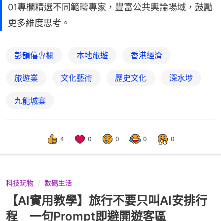
01專欄精選不同範疇專家，豐富公共輿論場域，鼓勵
更多維度思考。
彭韻僖專欄
本地旅遊
香港經濟
旅遊業
文化藝術
歷史文化
深水埗
九龍城寨
4
0
0
0
0
科技玩物
數碼生活
【AI實用教學】旅行不要只叫AI安排行
程 一句Prompt即避開遊客區