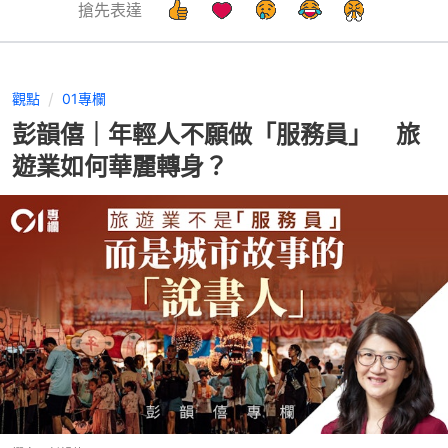
搶先表達
觀點
01專欄
彭韻僖｜年輕人不願做「服務員」 旅
遊業如何華麗轉身？