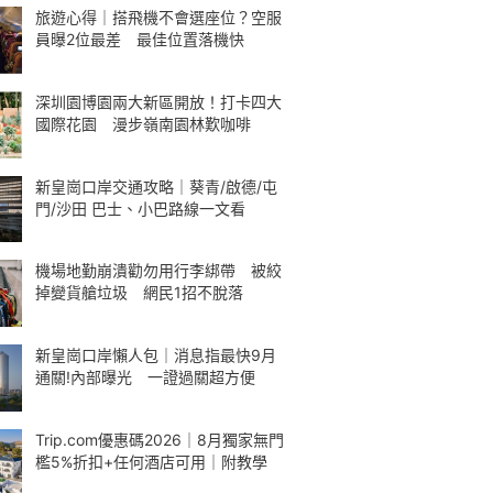
旅遊心得｜搭飛機不會選座位？空服
員曝2位最差 最佳位置落機快
深圳園博園兩大新區開放！打卡四大
國際花園 漫步嶺南園林歎咖啡
新皇崗口岸交通攻略｜葵青/啟德/屯
門/沙田 巴士、小巴路線一文看
機場地勤崩潰勸勿用行李綁帶 被絞
掉變貨艙垃圾 網民1招不脫落
新皇崗口岸懶人包｜消息指最快9月
通關!內部曝光 一證過關超方便
Trip.com優惠碼2026｜8月獨家無門
檻5%折扣+任何酒店可用｜附教學