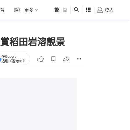
育
經濟
更多
01深圳
繁
觀點
|
简
健康
好食玩飛
登入
女
賞稻田岩溶靚景
在Google
追蹤《香港01》