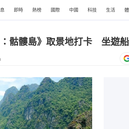
息
即時
熱榜
國際
中國
科技
生活
體
：骷髏島》取景地打卡 坐遊船
8