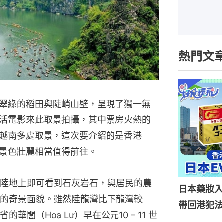
熱門文
翠綠的稻田與陡峭山壁，呈現了獨一無
活電影來此取景拍攝，其中票房火熱的
越南多處取景，這次要介紹的是香港
景色壯麗相當值得前往。
陸地上即可看到石灰岩石，與居民的農
日本藥妝
的奇景面貌。雖然陸龍灣比下龍灣較
帶回港犯法
閭（Hoa Lư）早在公元10 – 11 世