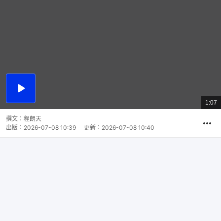
播
放
1:07
總
影
共
片
時
撰文：
程朗天
間
出版：
2026-07-08 10:39
更新：
2026-07-08 10:40