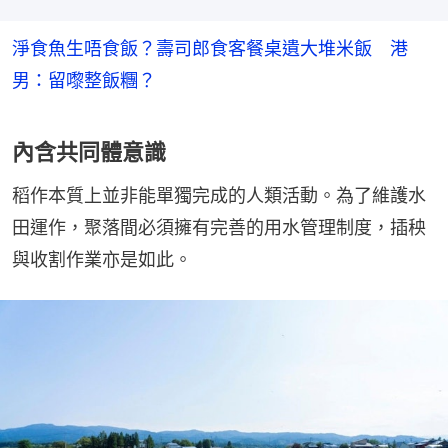
淨食魚生唔食飯？壽司郎食客餐桌遺大堆米飯 港
男：留嚟整飯糰？
內含共同體意識
稻作本質上並非能單獨完成的人類活動。為了維護水
田運作，聚落間必須擁有完善的用水管理制度，插秧
與收割作業亦是如此。