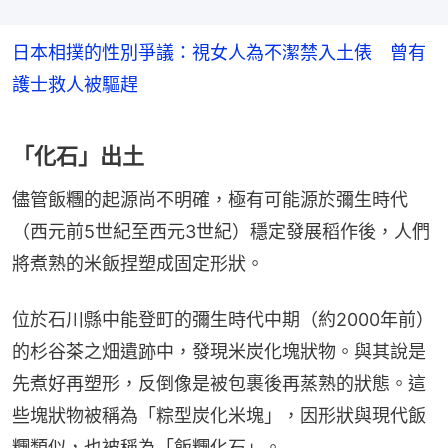
日本相撲的性別爭議：視女人為不潔禁入土俵 曾有
護士救人被驅趕
「化石」出土
儘管飯糰的起源尚不明確，極有可能源於彌生時代
（西元前5世紀至西元3世紀）穩定發展稻作後，人們
將煮熟的米飯捏塑成固定形狀。
位於石川縣中能登町的彌生時代中期（約2000年前）
的杉谷茶之畑遺跡中，發現米炭化塊狀物。與其說是
先煮好再塑形，反倒像是被包裹後再蒸熟的狀態。這
些塊狀物被稱為「粽型炭化米塊」，因形狀與現代飯
糰類似，也被稱為「飯糰化石」。