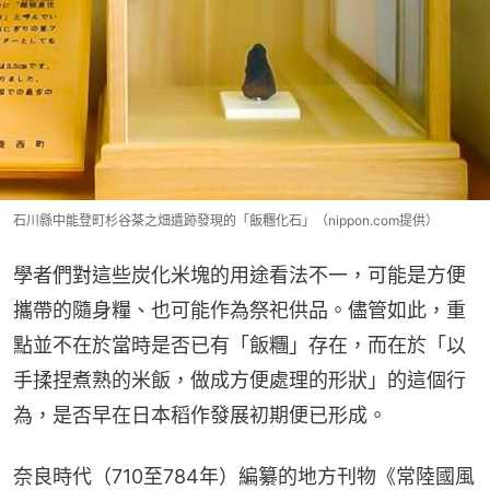
石川縣中能登町杉谷茶之畑遺跡發現的「飯糰化石」（nippon.com提供）
學者們對這些炭化米塊的用途看法不一，可能是方便
攜帶的隨身糧、也可能作為祭祀供品。儘管如此，重
點並不在於當時是否已有「飯糰」存在，而在於「以
手揉捏煮熟的米飯，做成方便處理的形狀」的這個行
為，是否早在日本稻作發展初期便已形成。
奈良時代（710至784年）編纂的地方刊物《常陸國風