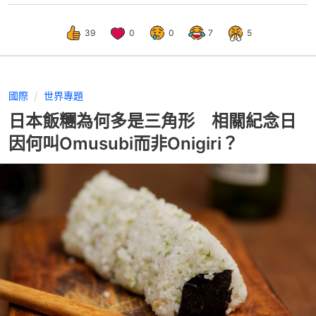
39
0
0
7
5
國際
世界專題
日本飯糰為何多是三角形 相關紀念日
因何叫Omusubi而非Onigiri？