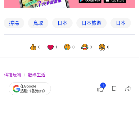
撐場
鳥取
日本
日本旅遊
日本
0
1
0
0
0
科技玩物
數碼生活
大阪自駕遊2026｜遊大阪必去10大景
1
在Google
追蹤《香港01》
點地圖推薦｜附MapCode