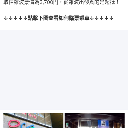
取往難波票價為3,700円，從難波出發真的是超抵！
↓↓↓↓↓點擊下圖查看如何購票乘車↓↓↓↓↓