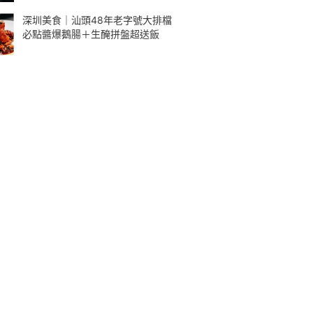
深圳美食｜汕頭48年老字號大排檔
必點醬爆鵝腸＋生醃拼盤超送飯