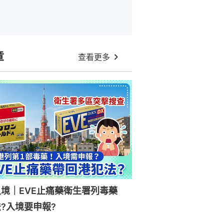
章
查看更多
入境｜EVE止痛藥衛生署列毒藥
?入境要申報?