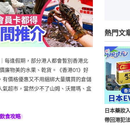
熱門文
｜每逢假期，部分港人都會暫別香港北
價廉物美的水果、乾貨。《香港01》好
，有價格優惠又不用綑綁大量購買的倉儲
的人氣超市，當然少不了山姆、沃爾瑪、盒
日本藥妝
旅遊飲食攻略
帶回港犯法