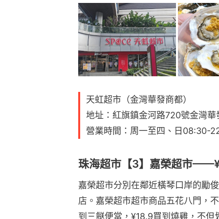
天虹超市（金灣華發商都）
地址：紅旗鎮金河路720號金灣華
營業時間：周一至四、日08:30-22:
珠海超市【3】嘉榮超市——¥
嘉榮超市分別在鄰近橫琴口岸的勵俊
店。嘉榮超市超市商品五花八門，不
到三餸便當，¥18.9買到燒雞，不