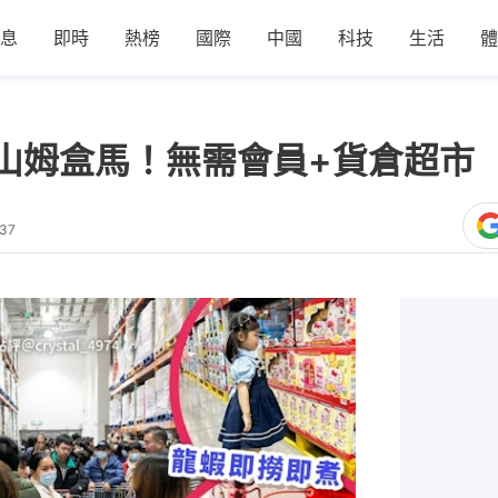
息
即時
熱榜
國際
中國
科技
生活
體
山姆盒馬！無需會員+貨倉超市
:37