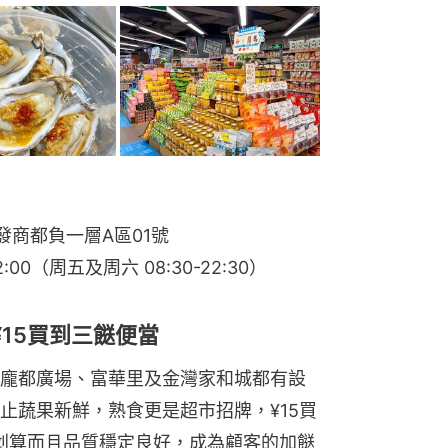
發商都負一層A區01號
00（周五及周六 08:30-22:30）
15買到三餸便當
龐都廣場、富華里及金灣家和城都有設
止蔬果新鮮，熟食更是超市招牌，¥15買
但划算而且品質穩定良好，成為顧客的加餸