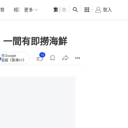
育
經濟
更多
01深圳
繁
觀點
|
简
健康
好食玩飛
登入
女
 一間有即撈海鮮
12
在Google
追蹤《香港01》