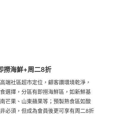
即撈海鮮+周二8折
高端社區超市定位，顧客讚環境乾淨，
食選擇，分區有即撈海鮮區，如新鮮基
南芒果、山東蘋果等；預製熟食區如酸
非必須，但成為會員後更可享有周二8折