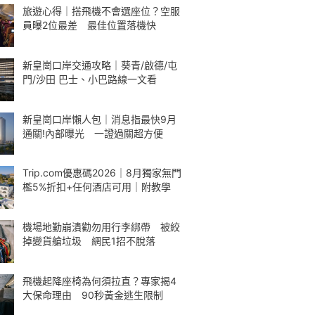
旅遊心得｜搭飛機不會選座位？空服
員曝2位最差 最佳位置落機快
新皇崗口岸交通攻略｜葵青/啟德/屯
門/沙田 巴士、小巴路線一文看
新皇崗口岸懶人包｜消息指最快9月
通關!內部曝光 一證過關超方便
Trip.com優惠碼2026｜8月獨家無門
檻5%折扣+任何酒店可用｜附教學
機場地勤崩潰勸勿用行李綁帶 被絞
掉變貨艙垃圾 網民1招不脫落
飛機起降座椅為何須拉直？專家揭4
大保命理由 90秒黃金逃生限制