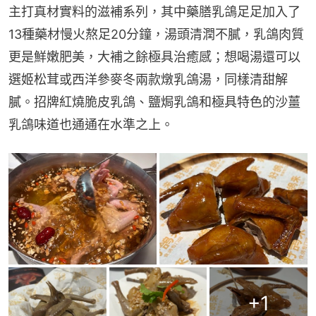
主打真材實料的滋補系列，其中藥膳乳鴿足足加入了
13種藥材慢火熬足20分鐘，湯頭清潤不膩，乳鴿肉質
更是鮮嫩肥美，大補之餘極具治癒感；想喝湯還可以
選姬松茸或西洋參麥冬兩款燉乳鴿湯，同樣清甜解
膩。招牌紅燒脆皮乳鴿、鹽焗乳鴿和極具特色的沙薑
乳鴿味道也通通在水準之上。
+
1