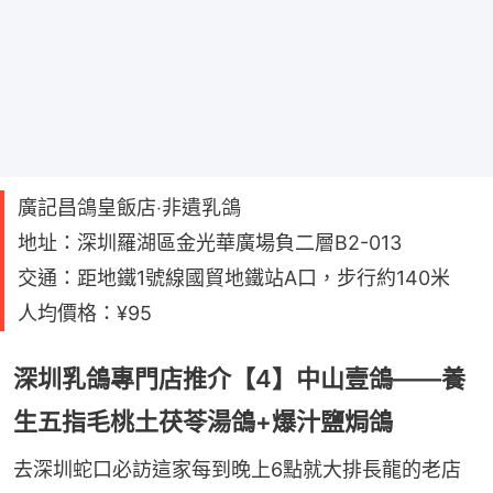
廣記昌鴿皇飯店‧非遺乳鴿
地址：深圳羅湖區金光華廣場負二層B2-013
交通：距地鐵1號線國貿地鐵站A口，步行約140米
人均價格：¥95
深圳乳鴿專門店推介【4】中山壹鴿——養
生五指毛桃土茯苓湯鴿+爆汁鹽焗鴿
去深圳蛇口必訪這家每到晚上6點就大排長龍的老店