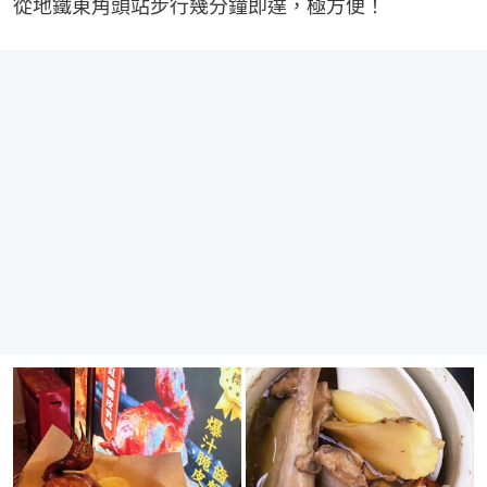
從地鐵東角頭站步行幾分鐘即達，極方便！