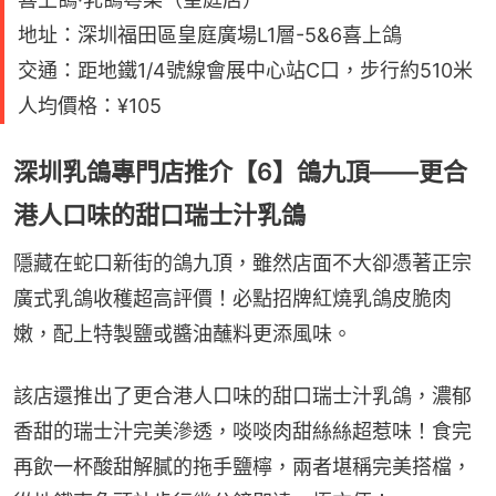
地址：深圳福田區皇庭廣場L1層-5&6喜上鴿
交通：距地鐵1/4號線會展中心站C口，步行約510米
人均價格：¥105
深圳乳鴿專門店推介【6】鴿九頂——更合
港人口味的甜口瑞士汁乳鴿
隱藏在蛇口新街的鴿九頂，雖然店面不大卻憑著正宗
廣式乳鴿收穫超高評價！必點招牌紅燒乳鴿皮脆肉
嫩，配上特製鹽或醬油蘸料更添風味。
該店還推出了更合港人口味的甜口瑞士汁乳鴿，濃郁
香甜的瑞士汁完美滲透，啖啖肉甜絲絲超惹味！食完
再飲一杯酸甜解膩的拖手鹽檸，兩者堪稱完美搭檔，