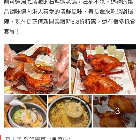
則可選湯底清澈的石斛燉老鴿，滋補不膩。這裡的菜
品調味偏向港人喜愛的清鮮風味，帶長輩來吃絕對穩
陣，現在更正值新開業限時6.8折特惠，還有很多抵食
套餐！
+
3
喜上鴿‧乳鴿粵菜（皇庭店）