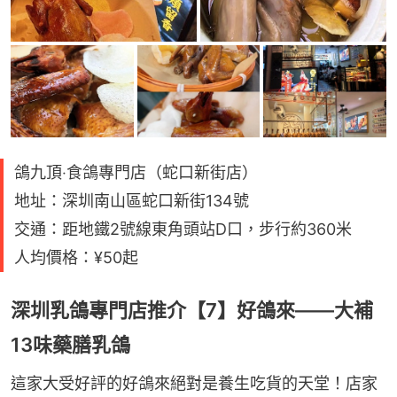
鴿九頂‧食鴿專門店（蛇口新街店）
地址：深圳南山區蛇口新街134號
交通：距地鐵2號線東角頭站D口，步行約360米
人均價格：¥50起
深圳乳鴿專門店推介【7】好鴿來——大補
13味藥膳乳鴿
這家大受好評的好鴿來絕對是養生吃貨的天堂！店家