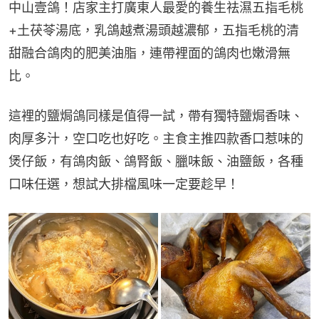
中山壹鴿！店家主打廣東人最愛的養生祛濕五指毛桃
+土茯苓湯底，乳鴿越煮湯頭越濃郁，五指毛桃的清
甜融合鴿肉的肥美油脂，連帶裡面的鴿肉也嫩滑無
比。
這裡的鹽焗鴿同樣是值得一試，帶有獨特鹽焗香味、
肉厚多汁，空口吃也好吃。主食主推四款香口惹味的
煲仔飯，有鴿肉飯、鴿腎飯、臘味飯、油鹽飯，各種
口味任選，想試大排檔風味一定要趁早！