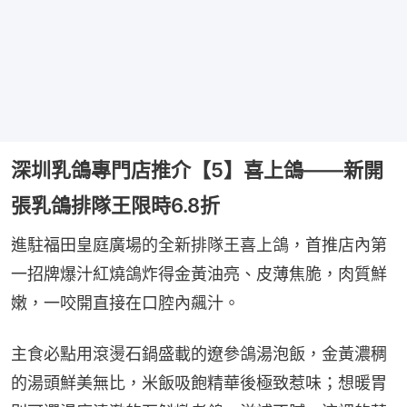
深圳乳鴿專門店推介【5】喜上鴿——新開
張乳鴿排隊王限時6.8折
進駐福田皇庭廣場的全新排隊王喜上鴿，首推店內第
一招牌爆汁紅燒鴿炸得金黃油亮、皮薄焦脆，肉質鮮
嫩，一咬開直接在口腔內飆汁。
主食必點用滾燙石鍋盛載的遼參鴿湯泡飯，金黃濃稠
的湯頭鮮美無比，米飯吸飽精華後極致惹味；想暖胃