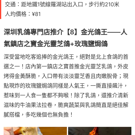
交通：距地鐵1號線羅湖站出入口，步行約210米
人均價格：¥81
深圳乳鴿專門店推介【8】金光鴿王——人
氣鎮店之寶金光靈芝鴿+玫瑰鹽焗鴿
深受當地吃客追捧的金光鴿王，絕對是北上食鴿的首
選之一！店內第一鎮店之寶首推金光靈芝乳鴿，外皮
烤得金黃酥脆，入口帶有淡淡靈芝香且肉嫩脫骨；現
點現炸的玫瑰鹽焗鴿同樣是人氣王，一撕直接飆汁，
惹味到一人食一隻都不夠喉！除了乳鴿，還推介清新
滋味的牛油果法拉卷，脆爽蔬菜與乳鴿簡直是絕佳解
膩搭檔，多吃幾個也無負擔！