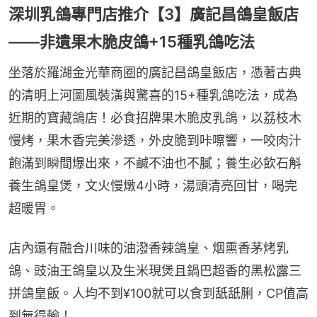
深圳乳鴿專門店推介【3】廣記昌鴿皇飯店
——非遺果木脆皮鴿+15種乳鴿吃法
坐落於羅湖金光華商圈的廣記昌鴿皇飯店，憑著古典
的清明上河圖風裝潢與驚喜的15+種乳鴿吃法，成為
近期的寶藏鴿店！必食招牌果木脆皮乳鴿，以荔枝木
慢烤，果木香完美滲透，外皮脆到咔嚓響，一咬肉汁
飽滿到瞬間爆出來，不鹹不油也不膩；養生必飲石斛
養生鴿皇煲，文火慢燉4小時，湯頭清亮回甘，喝完
超暖胃。
店內還有融合川味的油潑香辣鴿皇、烟熏香茅烤乳
鴿、豉油王鴿皇以及生米現煲且鍋巴超香的黑松露三
拼鴿皇飯。人均不到¥100就可以食到舐舐脷，CP值高
到無得輸！