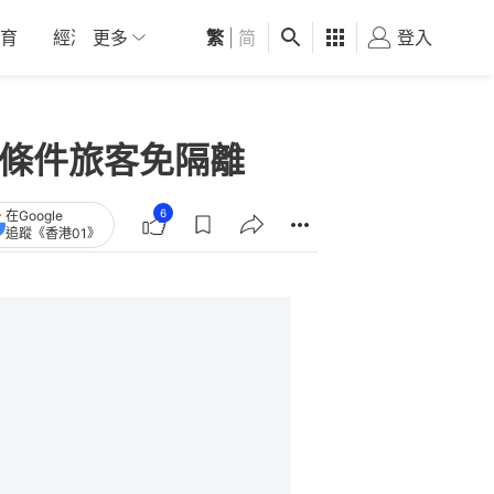
育
經濟
更多
01深圳
繁
觀點
|
简
健康
好食玩飛
登入
女
符條件旅客免隔離
6
在Google
追蹤《香港01》