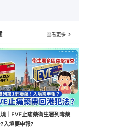
章
查看更多
入境｜EVE止痛藥衛生署列毒藥
?入境要申報?