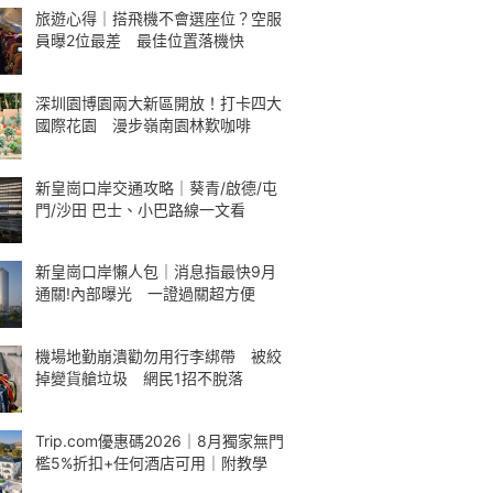
旅遊心得｜搭飛機不會選座位？空服
員曝2位最差 最佳位置落機快
深圳園博園兩大新區開放！打卡四大
國際花園 漫步嶺南園林歎咖啡
新皇崗口岸交通攻略｜葵青/啟德/屯
門/沙田 巴士、小巴路線一文看
新皇崗口岸懶人包｜消息指最快9月
通關!內部曝光 一證過關超方便
機場地勤崩潰勸勿用行李綁帶 被絞
掉變貨艙垃圾 網民1招不脫落
Trip.com優惠碼2026｜8月獨家無門
檻5%折扣+任何酒店可用｜附教學