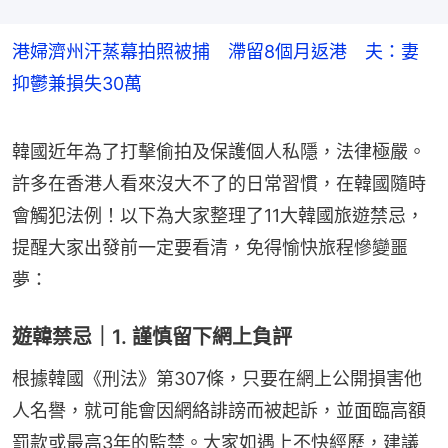
港婦濟州汗蒸幕拍照被捕 滯留8個月返港 夫：妻
抑鬱兼損失30萬
韓國近年為了打擊偷拍及保護個人私隱，法律極嚴。
許多在香港人看來沒大不了的日常習慣，在韓國隨時
會觸犯法例！以下為大家整理了11大韓國旅遊禁忌，
提醒大家出發前一定要看清，免得愉快旅程慘變噩
夢：
遊韓禁忌｜1. 謹慎留下網上負評
根據韓國《刑法》第307條，只要在網上公開損害他
人名譽，就可能會因網絡誹謗而被起訴，並面臨高額
罰款或最高3年的監禁。大家如遇上不快經歷，建議