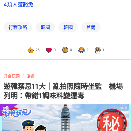
4類人獲豁免
行程攻略
韓國
韓國
首爾
26
0
0
2
1
好食玩飛
旅遊
遊韓禁忌11大｜亂拍照隨時坐監 機場
列明：帶錯1調味料變運毒