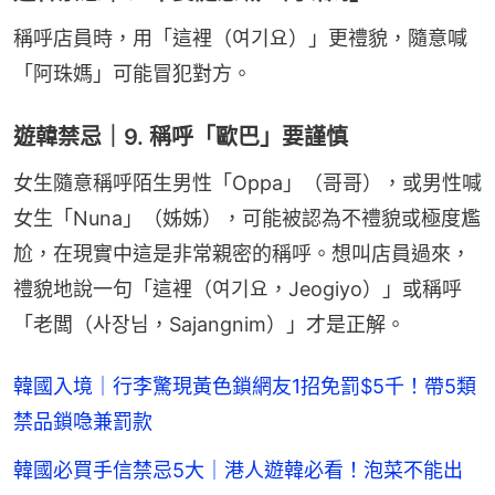
稱呼店員時，用「這裡（여기요）」更禮貌，隨意喊
「阿珠媽」可能冒犯對方。
遊韓禁忌｜9. 稱呼「歐巴」要謹慎
女生隨意稱呼陌生男性「Oppa」（哥哥），或男性喊
女生「Nuna」（姊姊），可能被認為不禮貌或極度尷
尬，在現實中這是非常親密的稱呼。想叫店員過來，
禮貌地說一句「這裡（여기요，Jeogiyo）」或稱呼
「老闆（사장님，Sajangnim）」才是正解。
韓國入境｜行李驚現黃色鎖網友1招免罰$5千！帶5類
禁品鎖喼兼罰款
韓國必買手信禁忌5大｜港人遊韓必看！泡菜不能出