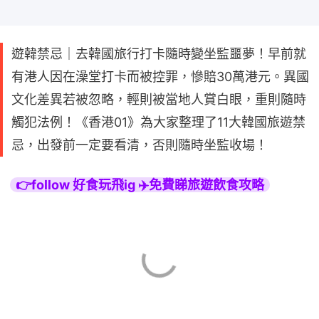
遊韓禁忌｜去韓國旅行打卡隨時變坐監噩夢！早前就
有港人因在澡堂打卡而被控罪，慘賠30萬港元。異國
文化差異若被忽略，輕則被當地人賞白眼，重則隨時
觸犯法例！《香港01》為大家整理了11大韓國旅遊禁
忌，出發前一定要看清，否則隨時坐監收場！
👉follow 好食玩飛ig ✈️免費睇旅遊飲食攻略