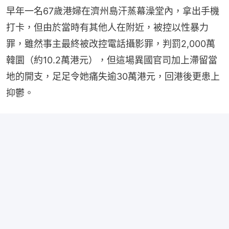
早年一名67歲港婦在濟州島汗蒸幕澡堂內，拿出手機
打卡，但由於當時有其他人在附近，被控以性暴力
罪，雖然事主最終被改控電話攝影罪，判罰2,000萬
韓圜（約10.2萬港元），但這場異國官司加上滯留當
地的開支，足足令她痛失逾30萬港元，回港後更患上
抑鬱。