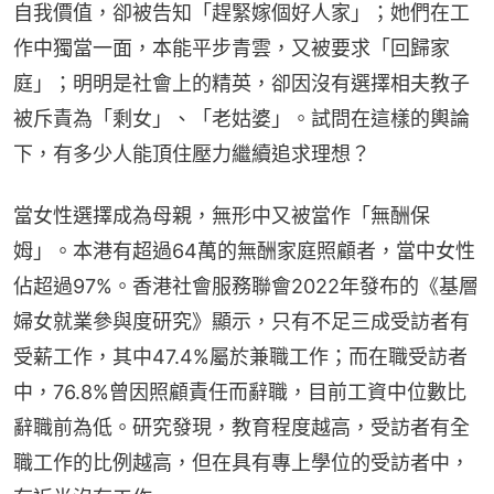
自我價值，卻被告知「趕緊嫁個好人家」；她們在工
作中獨當一面，本能平步青雲，又被要求「回歸家
庭」；明明是社會上的精英，卻因沒有選擇相夫教子
被斥責為「剩女」、「老姑婆」。試問在這樣的輿論
下，有多少人能頂住壓力繼續追求理想？
當女性選擇成為母親，無形中又被當作「無酬保
姆」。本港有超過64萬的無酬家庭照顧者，當中女性
佔超過97%。香港社會服務聯會2022年發布的《基層
婦女就業參與度研究》顯示，只有不足三成受訪者有
受薪工作，其中47.4%屬於兼職工作；而在職受訪者
中，76.8%曾因照顧責任而辭職，目前工資中位數比
辭職前為低。研究發現，教育程度越高，受訪者有全
職工作的比例越高，但在具有專上學位的受訪者中，