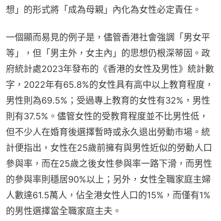
想」的形式將「成為母親」內化為女性必定責任。
一個顯而易見的例子是，儘管香港社會強調「男女平
等」，但「男主外，女主內」的思想仍根深蒂固。政
府統計處2023年發布的《香港的女性及男性》統計數
字，2022年有65.8%的女性具有高中以上教育程度，
男性則為69.5%；受過專上教育的女性有32%，男性
則有37.5%。儘管女性的受教育程度並不比男性低，
但不少人在婚育後選擇暫時或永久退出勞動市場。統
計便指出，女性在25歲前擁有與男性近似的勞動人口
參與率，而在25歲之後女性參與率一路下滑，而男性
的參與率則穩居90%以上；另外，女性全職家庭主婦
人數達61.5萬人，佔全港女性人口的15%，而僅有1%
的男性選擇當全職家庭主夫。