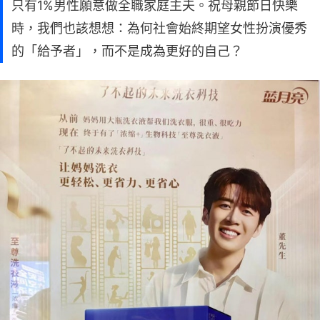
只有1%男性願意做全職家庭主夫。祝母親節日快樂
時，我們也該想想：為何社會始終期望女性扮演優秀
的「給予者」，而不是成為更好的自己？