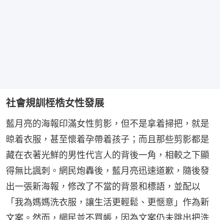
社會規訓桎梏女性發展
藍月亮的海報印滿女性剪影，但不是拿着掃把，就是
晾着衣服，甚至懷着孕帶着孩子；而且那些剪影都是
藏在衣著光鮮的男性代言人的背後一角，相較之下顯
得無比諷刺。網民炮轟後，藍月亮迅速道歉，隨後發
出一張新海報，修改了不當的背景和標語，並配以
「我為媽媽洗衣服，讓生活更輕鬆、更愜意」作為新
文案。然而，網民並不買帳，因為文案仍未跳出把洗