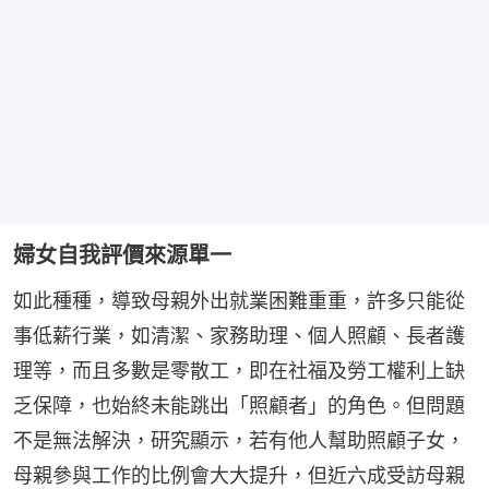
婦女自我評價來源單一
如此種種，導致母親外出就業困難重重，許多只能從
事低薪行業，如清潔、家務助理、個人照顧、長者護
理等，而且多數是零散工，即在社福及勞工權利上缺
乏保障，也始終未能跳出「照顧者」的角色。但問題
不是無法解決，研究顯示，若有他人幫助照顧子女，
母親參與工作的比例會大大提升，但近六成受訪母親