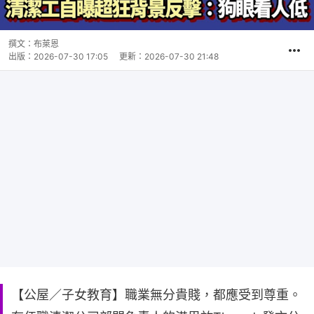
撰文：
布萊恩
出版：
2026-07-30 17:05
更新：
2026-07-30 21:48
【公屋／子女教育】職業無分貴賤，都應受到尊重。