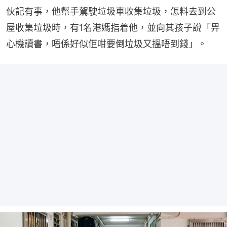
伙記有事，他幫手駕駛垃圾車收集垃圾，怎料去到公
屋收集垃圾時，有1名港媽指着他，並向其孩子說「畀
心機讀書，唔係好似佢咁要倒垃圾又搵唔到錢」。