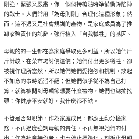
剛強，緊張又嚴肅，像一個個持槍隨時準備衝鋒陷陣
的戰士。人們常用「為母則剛」合理化這種形象；然
而，這不過又是社會規訓的產物，是家庭成員為了推
卸家務責任的託辭，強行植入「自我犧牲」的基因。
母親的的一生都在為家庭爭取更多利益，所以她們斤
斤計較、在菜市場討價還價；她們付出更多犧牲，卻
被視作理所當然，所以她們她們愛抱怨和挑剔，談起
不如意的事時滔滔不絕；但她們似乎從不為自己打
算，就算被問到母親節想要什麼禮物，她們也總搖搖
頭：你健康平安就好，我什麼都不缺。
不管是否母親節，作為家庭成員，都應主動分擔家
務，不再過度強調母親的責任，不再無視她們的付
出；作為社會持份者，也應停止標籤化、刻板化母親