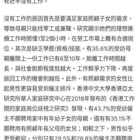
有近半沒有工作。
沒有工作的原因首先是要滿足家庭照顧子女的需求，
導致母親只能找零工或兼職。研究顯示她們的理想連
續工作時間僅1至2個小時，在勞工市場上難有合適崗
位。其次是缺乏學歷/資格/技能，有35.6%的受訪母
親離開上一份工作已有6至10年。脫離工作時間越
長，與社會脫節程度就越大，工作競爭力下降，再度
返回工作的機會則越低。此外，有照顧需求的女性比
起男性更容易受到僱主排斥。香港中文大學香港亞太
研究所華人家庭研究中心在2018年發布的《香港工作
間的家庭崗位歧視之研究》發現，有43.7%的受訪僱
主不願聘用家中有年幼子女的母親，還有有35.1%不
願聘用有照顧年長父母的女兒；相較之下，男性似乎
更受歡迎，分別只有29.5%和28.8%的僱主不願聘用