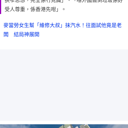
狹窄思想，完全係冇見識」、「喺外國做倒垃圾係好
受人尊重，係香港先咁」。
麥當勞女生幫「維修大叔」抹汽水！往面試他竟是老
闆 結局神展開