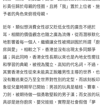
衫責任歸於母親的怪圈，且將「我」置於上位者、施
予者的角色來俯視母親。
近年，類似想消費女性卻又貶低女性的廣告不絕於
耳，相關的價值觀念也隨之廣為流傳，從而潛移默化
地影響着每一個人，繼續讓女性被規訓囿於所謂「廚
房與愛」。相較之下，香港並沒有出現太多同類爭
議；與此同時，香港女性長期以來也是內地女性嚮往
和學習的典範，被視為獨立、高知的代名詞。不過，
其實香港女性從來未能真正脫離男性主導的世界，也
沒有難逃東亞乃至全世界對性別的定型，而該刻板印
象從兒童時期早已開始：男孩的玩具是槍枝、賽車、
刀劍，被期待做一個勇敢堅毅的男子漢；而女孩的玩
具卻是迷你廚房、嬰兒娃娃，實際是社會假借「夢