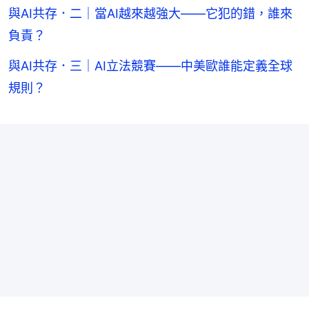
與AI共存．二｜當AI越來越強大——它犯的錯，誰來
負責？
與AI共存．三｜AI立法競賽——中美歐誰能定義全球
規則？