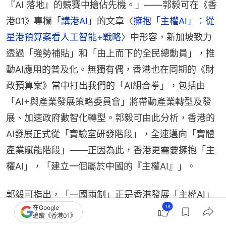
『AI 落地』的競賽中搶佔先機。」——郭毅可在《香
港01》專欄「
講港AI
」的文章〈
擁抱「主權AI」：從
星港預算案看人工智能+戰略
〉中形容，新加坡致力
透過「強勢補貼」和「由上而下的全民總動員」，推
動AI應用的普及化。無獨有偶，香港也在同期的《財
政預算案》當中打出我們的「AI組合拳」，包括由
「AI+與產業發展策略委員會」將帶動產業轉型及發
展、加速政府數智化轉型。郭毅可由此分析，香港的
AI發展正式從「實驗室研發階段」，全速邁向「實體
產業賦能階段」——正因為此，香港更需要擁抱「主
權AI」，「建立一個屬於中國的『主權AI』」。
郭毅可指出，「一國兩制」正是香港發展「主權AI」
18
在Google
的最大優勢。作為特別行政區，香港能夠直接享受國
追蹤《香港01》