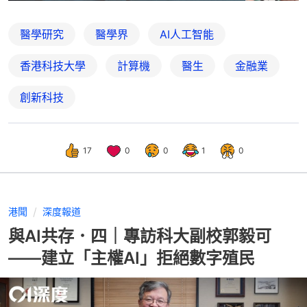
醫學研究
醫學界
AI人工智能
香港科技大學
計算機
醫生
金融業
創新科技
17
0
0
1
0
港聞
深度報道
與AI共存．四｜專訪科大副校郭毅可
——建立「主權AI」拒絕數字殖民