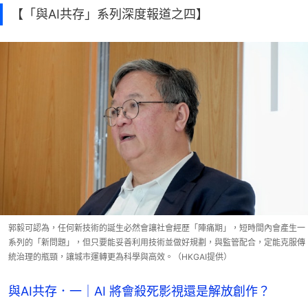
【「與AI共存」系列深度報道之四】
郭毅可認為，任何新技術的誕生必然會讓社會經歷「陣痛期」，短時間內會產生一
系列的「新問題」，但只要能妥善利用技術並做好規劃，與監管配合，定能克服傳
統治理的瓶頸，讓城市運轉更為科學與高效。（HKGAI提供）
與AI共存．一｜AI 將會殺死影視還是解放創作？