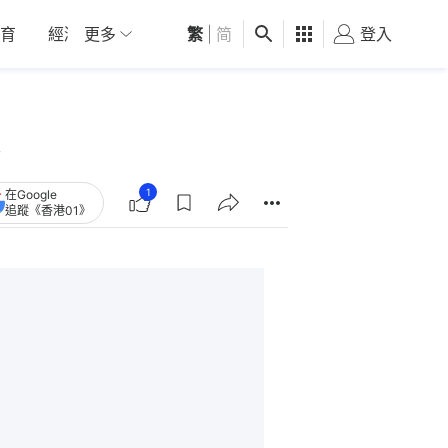
育
經濟
更多
01深圳
繁
觀點
|
简
健康
好食玩飛
登入
女
1
在Google
追蹤《香港01》