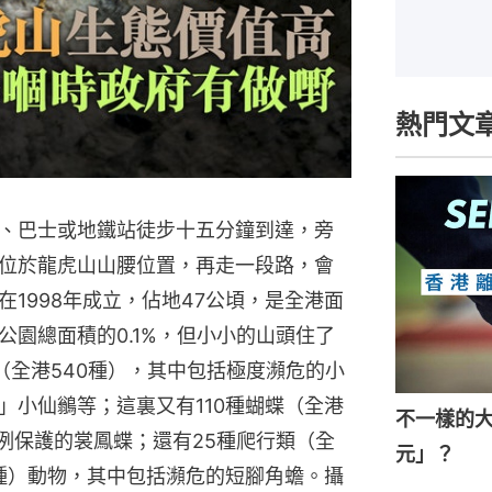
熱門文
、巴士或地鐵站徒步十五分鐘到達，旁
位於龍虎山山腰位置，再走一段路，會
1998年成立，佔地47公頃，是全港面
園總面積的0.1%，但小小的山頭住了
（全港540種），其中包括極度瀕危的小
」小仙鶲等；這裏又有110種蝴蝶（全港
不一樣的
例保護的裳鳳蝶；還有25種爬行類（全
元」？
4種）動物，其中包括瀕危的短腳角蟾。攝