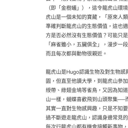
（即「金樹蟻」），這令龍虎山環境
虎山是一個未知的寶藏，「原來人類
準確判斷龍虎山的生態價值，這也適
方是否必然沒有生態價值？可能只是
「麻雀雖小，五臟俱全」，漫步一段
而且每次都與動物很親近。
龍虎山是Hugo認識生物及對生物
園，但直至他讀大學，到龍虎山參加
綬帶、綠翅金鳩等雀鳥，又因為知道
山一樣，蝴蝶喜歡飛到山頭聚集──
其實一直對生物感興趣，只是不知要
過不斷遊走龍虎山，認識身邊常見的
每次行龍虎山都有機會接觸新事物，