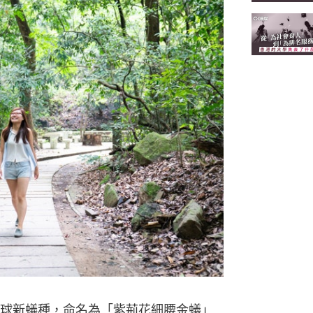
球新蟻種，命名為「紫荊花細腰金蟻」