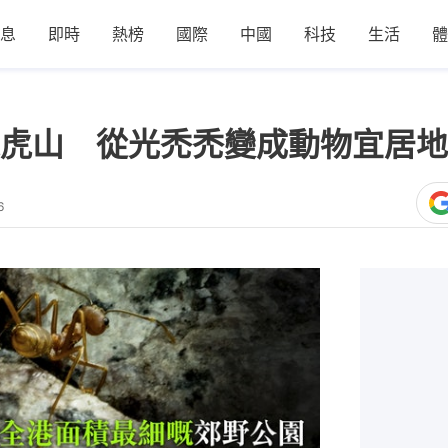
息
即時
熱榜
國際
中國
科技
生活
體
虎山 從光禿禿變成動物宜居地
6