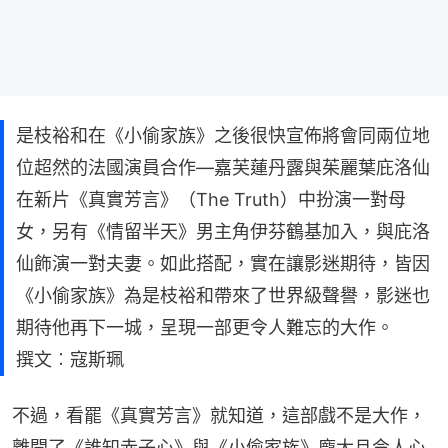
是枝裕和在《小偷家族》之後很快宣佈將會同兩位地
位超然的法國演員合作—嘉芙蓮丹露與茱麗葉庇洛仙
在新片《真實芳言》（The Truth）中扮演一對母
女，另有《情留半天》男主角伊芬鶴基加入，與庇洛
仙飾演一對夫妻。如此搭配，實在讓影迷期待，皆因
《小偷家族》為是枝裕和帶來了世界級聲譽，影迷也
期待他再下一城，呈現一部更令人難忘的大作。
撰文︰寇斯珮
不過，看罷《真實芳言》就知道，這部戲不是大作，
離開了《誰知赤子心》與《小偷家族》龐大且令人心