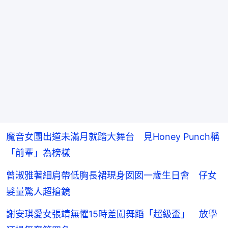
魔音女團出道未滿月就踏大舞台 見Honey Punch稱
「前輩」為榜樣
曾淑雅著細肩帶低胸長裙現身囡囡一歲生日會 仔女
髮量驚人超搶鏡
謝安琪愛女張靖無懼15時差闖舞蹈「超級盃」 放學