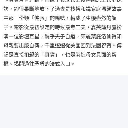
訪，卻很果斷地放下了過去是枝裕和講家庭温馨故事
中那一份類「侘寂」的唏噓，轉成了生機盎然的調
子。電影從最初設定的時候最考工夫，嘉芙蓮丹露扮
演一位影壇巨星，幾乎夫子自道，茱麗葉庇洛仙得知
母親要出版自傳，千里迢迢從美國回到法國祝賀。傳
記是直接扣題的「真實」，也是製造母女見面的契
機、揭開過往矛盾的法式入口。