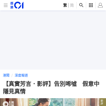
繁
|
简
港聞
深度報道
【真實芳言．影評】告別唏噓 假意中
隱見真情