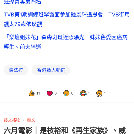
狂操舞奪第四名
TVB第1期訓練班罕露面參加鍾景輝追思會 TVB御用
靚太79歲依然靚
「樂壇姐妹花」森森斑斑近照曝光 妹妹舊愛因癌病
輕生、前夫猝逝
陳法拉
香港藝人動向
11
0
0
1
1
藝文格物
藝文
六月電影｜是枝裕和《再生家族》、威