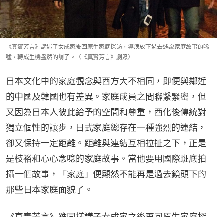
《真實芳言》講述子女成家後回原生家庭探訪，導演放下過去述說家庭故事的唏
噓，轉成生機盎然的調子。（《真實芳言》劇照）
日本文化中的家庭觀念與西方大不相同，即便與鄰近
的中國及韓國也有差異。家庭成員之間聯繫緊密，但
又因為日本人彼此給予的空間和尊重，西化後傳統對
獨立個性的讓步，日式家庭總存在一種強烈的連結，
卻又保持一定距離。距離與連結互相拉扯之下，正是
是枝裕和心心念唸的家庭故事。當他要用國際班底拍
攝一個故事，「家庭」便顯然不能再是過去鏡頭下的
那些日本家庭面貌了。
《真實芳言》雖同樣講子女成家之後再回原生家庭探