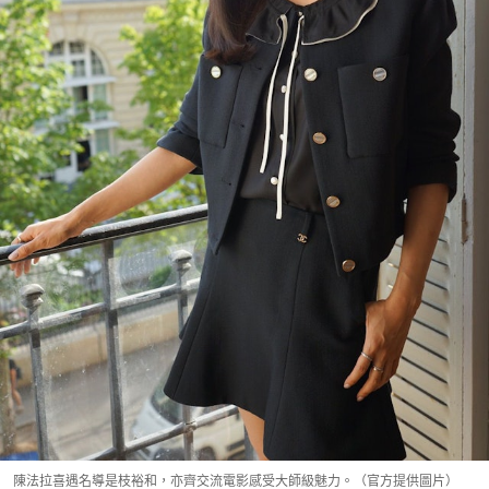
陳法拉喜遇名導是枝裕和，亦齊交流電影感受大師級魅力。（官方提供圖片）