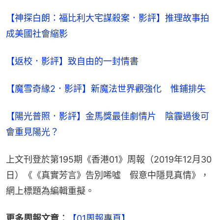
【神探白朗：福比利大宅謀殺案．影評】推理故事拍
成美國社會縮影
【返校．影評】致自由的一封情書
【魔雪奇緣2．影評】新魔法世界觀強化　惟鋪排失
【陽光普照．影評】金馬獎最佳劇情片　陰霾過後可
會重見陽光？
上文刊登於第195期《香港01》周報（2019年12月30
日）《《真實芳言》告別唏噓　假意中隱見真情》，
網上標題為編輯重擬。
更多周報文章︰
【01周報專頁】