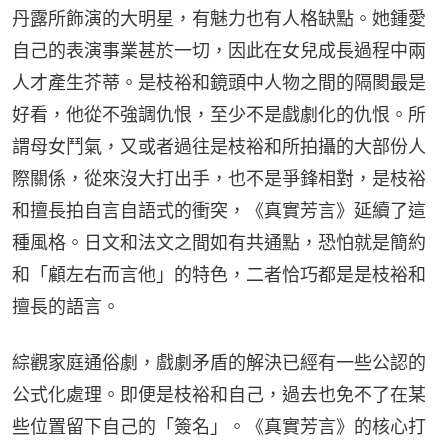
丹露所飾演的大明星，有魅力也有人格缺點。她鍾愛
自己的表演事業甚於一切，因此在女兒成長過程中兩
人才產生芥蒂。是枝裕和鏡頭中人物之間的隔閡最是
好看，他從不強調仇恨，至少不是戲劇化的仇恨。所
謂母女鬥氣，又或者過往是枝裕和所拍攝的大部份人
際關係，從來沒大打出手，也不是爭鋒相對，是枝裕
和擅長拍自言自語式的衝突，《真實芳言》延續了這
種風格。日文和法文之間如有共通點，恐怕就是簡約
和「顧左右而言他」的特色，二者恰巧都是是枝裕和
擅長的語言。
綜觀家庭通俗劇，戲劇矛盾的解決已經有一些公認的
公式化處理。即便是枝裕和自己，過去也免不了在某
些位置留下自己的「簽名」。《真實芳言》的核心打