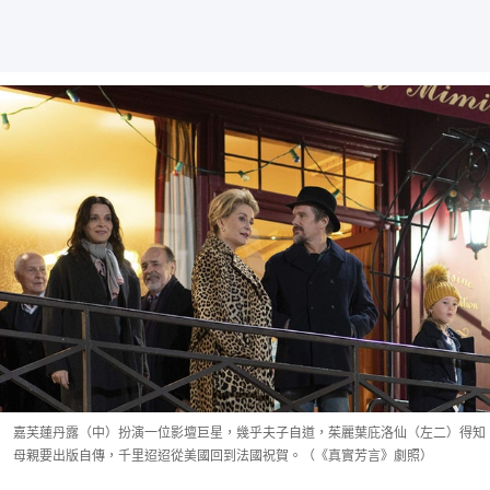
嘉芙蓮丹露（中）扮演一位影壇巨星，幾乎夫子自道，茱麗葉庇洛仙（左二）得知
母親要出版自傳，千里迢迢從美國回到法國祝賀。（《真實芳言》劇照）