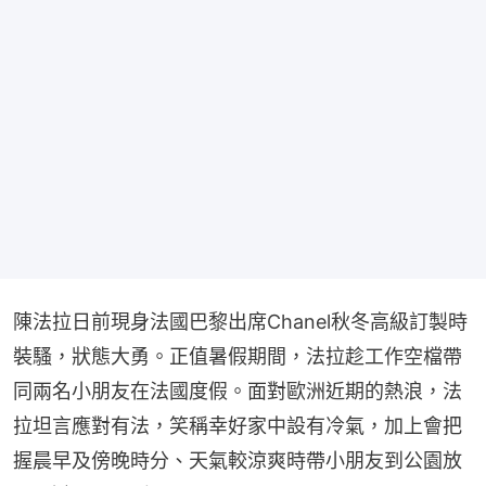
陳法拉日前現身法國巴黎出席Chanel秋冬高級訂製時
裝騷，狀態大勇。正值暑假期間，法拉趁工作空檔帶
同兩名小朋友在法國度假。面對歐洲近期的熱浪，法
拉坦言應對有法，笑稱幸好家中設有冷氣，加上會把
握晨早及傍晚時分、天氣較涼爽時帶小朋友到公園放