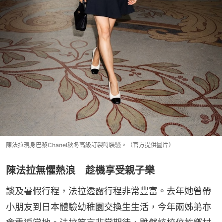
陳法拉現身巴黎Chanel秋冬高級訂製時裝騷。（官方提供圖片）
陳法拉無懼熱浪 趁機享受親子樂
談及暑假行程，法拉透露行程非常豐富。去年她曾帶
小朋友到日本體驗幼稚園交換生生活，今年兩姊弟亦