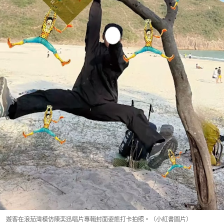
遊客在浪茄灣模仿陳奕迅唱片專輯封面姿態打卡拍照。（小紅書圖片）