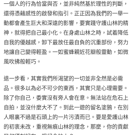
一個人的行為恰當與否，並非純然基於理性的判斷，
還得憑藉感性的啟發和指引。正正因為我們的一舉一
動都會產生巨大和深遠的影響，要實踐守護山林的精
神，就得把自己最小化。在身處山林之時，試着降低
自我的優越感，卸下最放任最自負的沉重部份，努力
地讓自己變得輕盈。一如蜜蜂親近花瓣般靈動，如微
風吹拂般輕巧。
退一步看，其實我們所渴望的一切並非全然是必需
品。很多以為必不可少的東西，其實只是心理需要。
除了你自己，委實沒有旁人會在意。無法站在危石上
自拍，並沒什麼大不了。到此一遊的留名塗鴉，在別
人眼裏不過是石頭上的一片污漬而已。要是愛護山林
的初衷未改，重視無痕山林的理念，那麼，你的貢獻