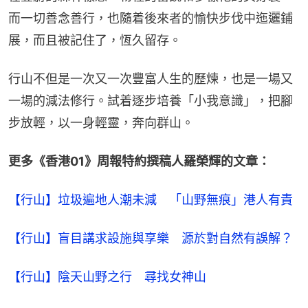
而一切善念善行，也隨着後來者的愉快步伐中迤邐鋪
展，而且被記住了，恆久留存。
行山不但是一次又一次豐富人生的歷煉，也是一場又
一場的減法修行。試着逐步培養「小我意識」，把腳
步放輕，以一身輕靈，奔向群山。
更多《香港01》周報特約撰稿人羅榮輝的文章：
【行山】垃圾遍地人潮未減　「山野無痕」港人有責
【行山】盲目講求設施與享樂　源於對自然有誤解？
【行山】陰天山野之行　尋找女神山