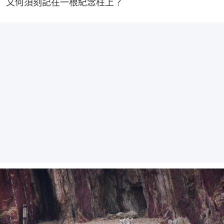
又何須刻記在一根紀念柱上？