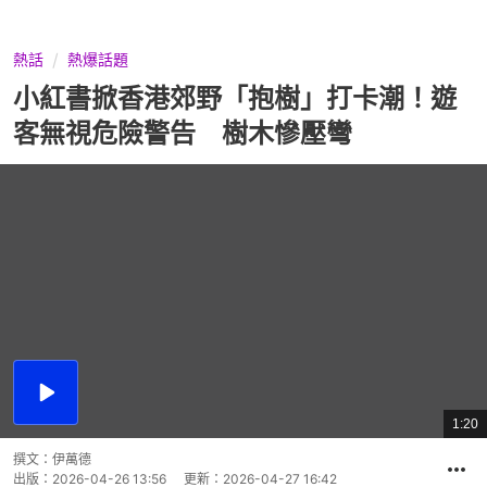
熱話
熱爆話題
小紅書掀香港郊野「抱樹」打卡潮！遊
客無視危險警告 樹木慘壓彎
播
放
1:20
總
影
共
片
時
撰文：
伊萬德
間
出版：
2026-04-26 13:56
更新：
2026-04-27 16:42