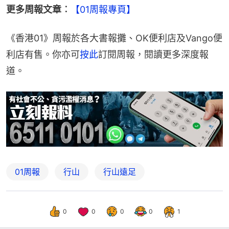
更多周報文章︰
【01周報專頁】
《香港01》周報於各大書報攤、OK便利店及Vango便
利店有售。你亦可
按此
訂閱周報，閱讀更多深度報
道。
01周報
行山
行山遠足
0
0
0
0
1