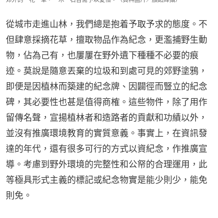
從城市走進山林，我們總是抱着予取予求的態度。不
但肆意採摘花草，擅取物品作為紀念，更濫捕野生動
物，佔為己有，也屢屢在野外遺下種種不必要的痕
迹。莫說是隨意丟棄的垃圾和到處可見的郊野塗鴉，
即便是因植林而築建的紀念牌、因闢徑而豎立的紀念
碑，其必要性也甚是值得商榷。這些物件，除了用作
留傳名聲，宣揚植林者和造路者的貢獻和功績以外，
並沒有推廣環境教育的實質意義。事實上，在資訊發
達的年代，還有很多可行的方式以資紀念，作推廣宣
導。考慮到野外環境的完整性和公帑的合理運用，此
等極具形式主義的標記或紀念物實是能少則少，能免
則免。