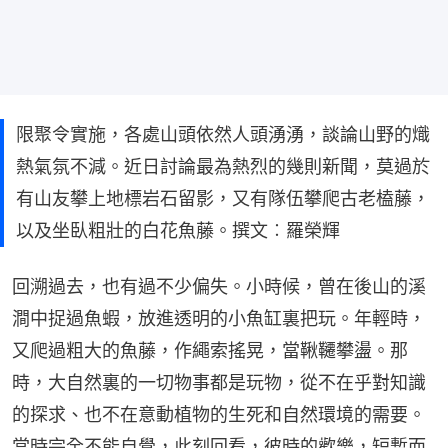
限聚令實施，各處山頭依然人頭湧湧，談論山野的熾
熱氣氛不減。近日討論最為熱烈的幾則新聞，莫過於
有山友攀上地標岩石留影，又有隊伍攀爬古老榼藤，
以及坐臥粗壯的白花魚藤。撰文︰羅榮輝
回溯過去，也有過不少偏失。小時候，曾在後山的溪
澗中捉過魚蝦，放進透明的小魚缸裏把玩。年輕時，
又爬過粗大的魚藤，作繩索搖晃，當鞦韆攀盪。那
時，大自然裏的一切物事都是玩物，從不在乎對知識
的探求、也不在意動植物的生死和自然環境的需要。
當時完全不能自覺，此刻回看，彼時的歡樂，短暫而