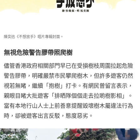
陳奕迅《不想放手》唱片專輯封面。
無視危險警告膠帶照爬樹
儘管香港政府相關部門早已在受損樹枝周圍拉起危險
警告膠帶，明確嚴禁市民攀爬樹木，但許多遊客仍然
視若無睹，繼續「抱樹」打卡。有網民曾留言表示，
親眼目睹大批遊客「排晒隊個個走去拉啲樹影相」。
當有本地行山人士上前善意提醒毀壞樹木屬違法行為
時，卻被遊客出言反駁，態度惡劣。