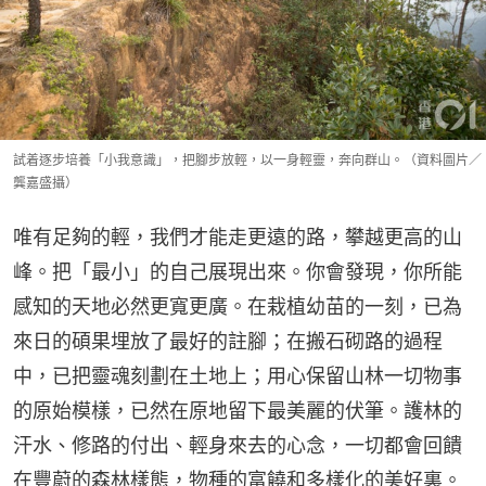
試着逐步培養「小我意識」，把腳步放輕，以一身輕靈，奔向群山。（資料圖片／
龔嘉盛攝）
唯有足夠的輕，我們才能走更遠的路，攀越更高的山
峰。把「最小」的自己展現出來。你會發現，你所能
感知的天地必然更寬更廣。在栽植幼苗的一刻，已為
來日的碩果埋放了最好的註腳；在搬石砌路的過程
中，已把靈魂刻劃在土地上；用心保留山林一切物事
的原始模樣，已然在原地留下最美麗的伏筆。護林的
汗水、修路的付出、輕身來去的心念，一切都會回饋
在豐蔚的森林樣態，物種的富饒和多樣化的美好裏。