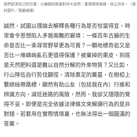
我們認清自己的位置，以謙遜的態度對待大自然，重視環境倫理，與之共存。（資
料圖片／梁鵬威攝）
誠然，試圖以理論去解釋各種行為是否恰當得宜，時
常會令思想陷入矛盾兩難的窘境：一條百年古藤的生
命是否比一束尋常野草更為可貴？一顆地標奇岩又是
否比一堆嶙峋亂石更值得保護？被棄掉的果皮，到底
是天然肥料還是難以自然分解的外來物質？又比如，
行山隊伍自行剪伐闢徑，清除裹足的叢蔓，在樹椏上
繫綁絲帶路標，顯然有助山友（包括我在內）行進和
辨識方向，減低迷路的風險，然而，我卻又隱隱的覺
得不妥。即便是完全依據法律條文來解讀行為的是非
對錯，若套用在實際情境裏，也無法得出一個圓滿的
答案。