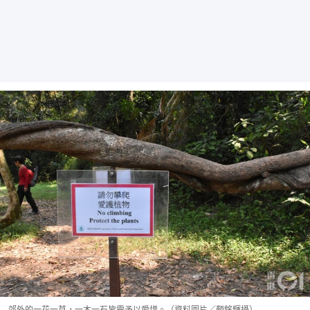
郊外的一花一草，一木一石皆需予以愛惜。（資料圖片／顏銘輝攝）