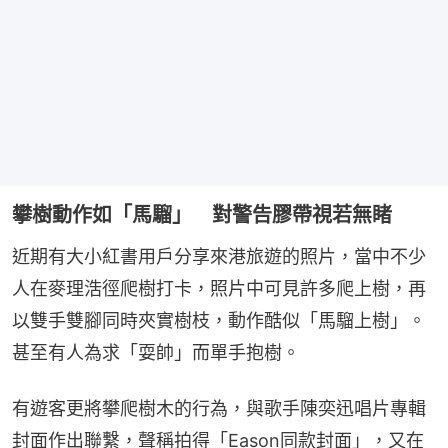
攀樹動作如「馬騮」 對警告膠帶視若無睹
近期有大小紅書用戶分享來港旅遊的照片，當中不少
人在麥理浩徑爬樹打卡，照片中可見許多爬上樹，再
以雙手雙腳同時夾實樹枝，動作酷似「馬騮上樹」。
甚至有人為求「耍帥」而單手抱樹。
有遊客更將攀爬樹木的行為，與歌手陳奕迅唱片專輯
封面作出聯繫，聲稱拍得「Eason同款封面」，又在