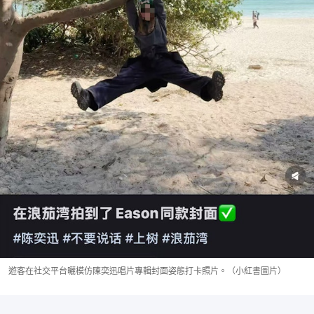
遊客在社交平台曬模仿陳奕迅唱片專輯封面姿態打卡照片。（小紅書圖片）