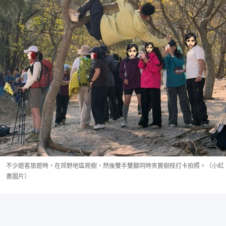
不少遊客旅遊時，在郊野地區爬樹，然後雙手雙腳同時夾實樹枝打卡拍照。（小紅
書圖片）