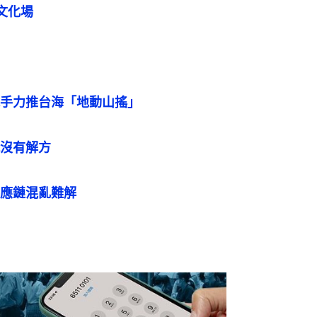
文化場
手力推台海「地動山搖」
沒有解方
應鏈混亂難解