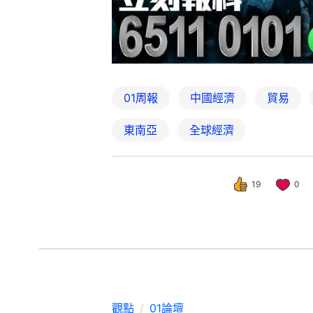
01周報
中國經濟
貿易
東南亞
全球經濟
19
0
觀點
01論壇