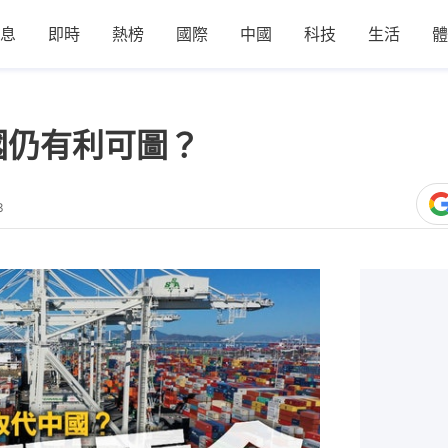
息
即時
熱榜
國際
中國
科技
生活
體
國仍有利可圖？
3