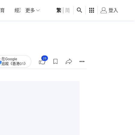
育
經濟
更多
01深圳
繁
觀點
|
简
健康
好食玩飛
登入
女
26
在Google
追蹤《香港01》