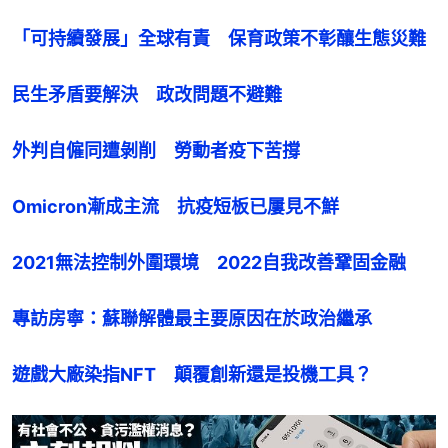
「可持續發展」全球有責　保育政策不彰釀生態災難
民生矛盾要解決　政改問題不避難
外判自僱同遭剝削　勞動者疫下苦撐
Omicron漸成主流　抗疫短板已屢見不鮮
2021無法控制外圍環境　2022自我改善鞏固金融
專訪房寧：蘇聯解體最主要原因在於政治繼承
遊戲大廠染指NFT　顛覆創新還是投機工具？