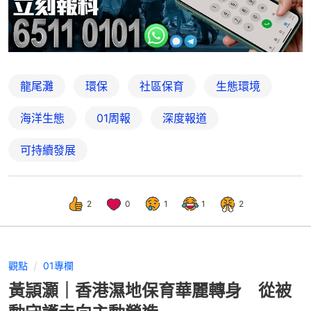
龍尾灘
環保
社區保育
生態環境
海洋生態
01周報
深度報道
可持續發展
2
0
1
1
2
觀點
01專欄
黃頴灝｜香港濕地保育華麗轉身 從被