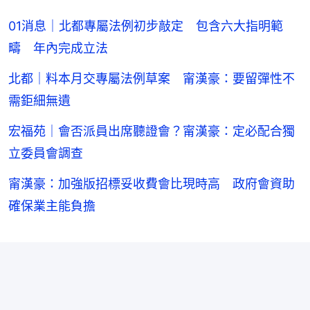
01消息｜北都專屬法例初步敲定 包含六大指明範
疇 年內完成立法
北都｜料本月交專屬法例草案 甯漢豪：要留彈性不
需鉅細無遺
宏福苑｜會否派員出席聽證會？甯漢豪：定必配合獨
立委員會調查
甯漢豪：加強版招標妥收費會比現時高 政府會資助
確保業主能負擔