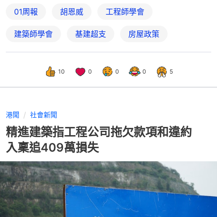
01周報
胡恩威
工程師學會
建築師學會
基建超支
房屋政策
10
0
0
0
5
港聞
社會新聞
精進建築指工程公司拖欠款項和違約
入稟追409萬損失