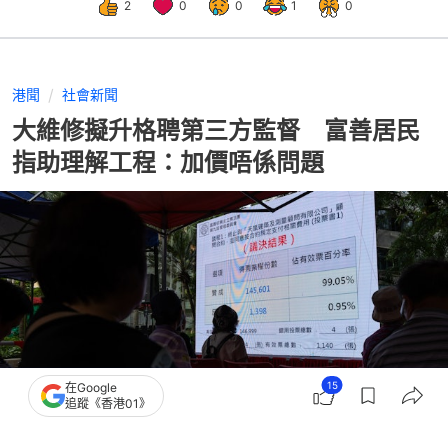
2
0
0
1
0
港聞
社會新聞
大維修擬升格聘第三方監督 富善居民
指助理解工程：加價唔係問題
15
在Google
追蹤《香港01》