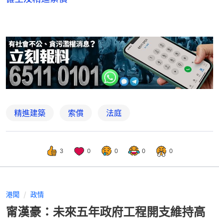
精進建築
索償
法庭
3
0
0
0
0
港聞
政情
甯漢豪：未來五年政府工程開支維持高