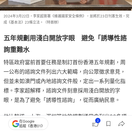
2024年3月22日，李家超簽署《維護國家安全條例》，並將於23日刊憲生效，完
成《基本法》23條立法。（特首辦）
五年規劃用淺白開放字眼 避免「誘導性諮
詢重難水
特區政府當前首要任務是制訂首份香港五年規劃，周
一公布的諮詢文件列出六大範疇，向公眾徵求意見，
但並未如澳門或內地諮詢文件般，定出一系列量化指
標。李家超解釋，諮詢文件刻意採用淺白開放的字
眼，是為了避免「誘導性諮詢」，從而廣納民意。
他比較道，上海、深圳等地的規劃通常會列出20多項
2
在Google
指標，但真正具體的指標會體現在每年工作報告中。
追蹤《香港01》