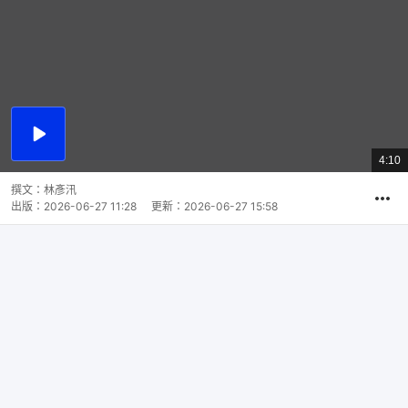
播
放
4:10
總
影
共
片
時
撰文：
林彥汛
間
出版：
2026-06-27 11:28
更新：
2026-06-27 15:58