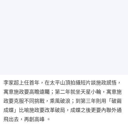
李家超上任首年，在太平山頂拍攝短片談施政感悟，
寓意施政要高瞻遠矚；第二年就坐天星小輪，寓意施
政要克服不同挑戰，乘風破浪；到第三年則用「破繭
成蝶」比喻施政要改革破局，成蝶之後更要內聯外通
飛出去，再創高峰 。