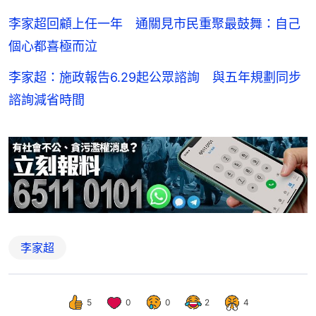
李家超回顧上任一年 通關見市民重聚最鼓舞：自己
個心都喜極而泣
李家超：施政報告6.29起公眾諮詢 與五年規劃同步
諮詢減省時間
李家超
5
0
0
2
4