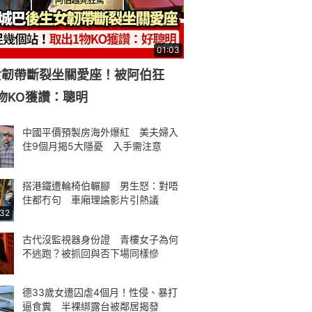
01:03
女韌帶斷裂坐關愛座！被阿伯狂
物KO獲讚：聰明
中國平價預製房海外爆紅 美夫婦入
住9個月揭5大隱憂 入手需注意
搭港鐵遭輪椅伯輾腳 男生怒：對唔
住都冇句 車廂理論影片引熱議
:32
古代沒監視器身份證 青樓女子為何
不逃跑？被抓回與否下場同樣慘
德33歲女遭囚虐4個月！性侵、暴打
逼食糞 半裸綁露台被鄰居揭發