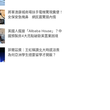
將軍澳康城商場扶手電梯驚現糞便！
女保安急掩鼻 網民震驚猜內情
:27
美國人瘋搶「Alibaba House」？中
國預製房4大亮點破歐美置業困境
菲爾茲獎｜王虹稱讀北大時感沮喪
為何亞洲學生總要留學才開竅？