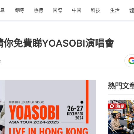
息
即時
熱榜
國際
中國
科技
生活
體
k請你免費睇YOASOBI演唱會
0
熱門文