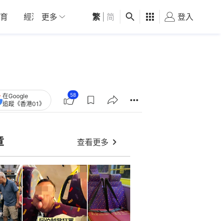
育
經濟
更多
01深圳
繁
觀點
|
简
健康
好食玩飛
登入
女
58
在Google
追蹤《香港01》
章
查看更多