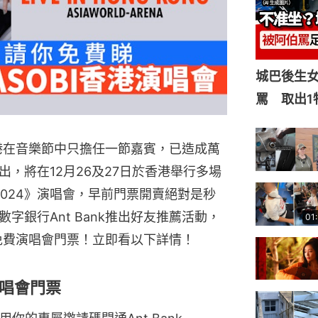
城巴後生
罵 取出1
來港在音樂節中只擔任一節嘉賓，已造成萬
，將在12月26及27日於香港舉行多場
 Kong 2024》演唱會，早前門票開賣絕對是秒
字銀行Ant Bank推出好友推薦活動，
01
I免費演唱會門票！立即看以下詳情！
唱會門票