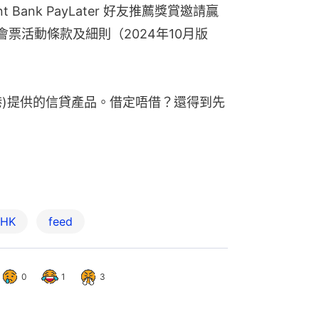
ank PayLater 好友推薦獎賞邀請贏
ng”演唱會票活動條款及細則（2024年10月版
銀行(香港)提供的信貸產品。借定唔借？還得到先
yHK
feed
0
1
3