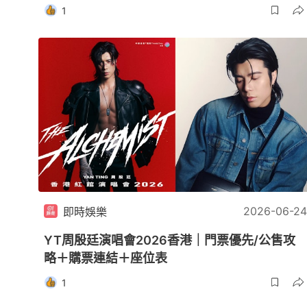
1
2026-06-24
即時娛樂
YT周殷廷演唱會2026香港｜門票優先/公售攻
略＋購票連結＋座位表
1