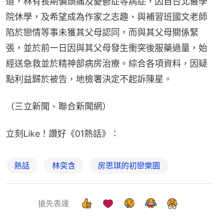
道，林有長期偏頭痛及憂鬱症等病症，因自台北醫學
院休學，及希望成為作家之志趣、與補習班國文老師
陷於戀情等事未獲其父母認同，而與其父母關係緊
張，並於前一日因與其父母發生衝突後服藥過量，始
經送急救並於精神部病房治療。綜合各項資料，因疑
點利益歸於被告，地檢署決定不起訴陳星。
（三立新聞、聯合新聞網）
立刻Like！讚好《01熱話》：
熱話
林奕含
房思琪的初戀樂園
搶先表達