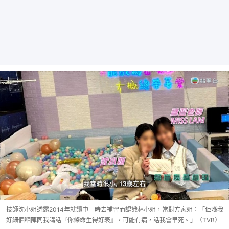
技師沈小姐透露2014年就讀中一時去補習而認識林小姐，當對方家姐：「佢喺我
好細個嗰陣同我講話『你條命生得好衰』，可能有病，話我會早死。」（TVB）