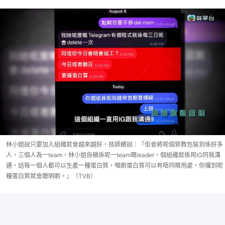
林小姐說只要加入組織就會越來越好，技師續說：「佢會將呢個邪教包裝到係好多
人，三個人為一team，林小姐自稱係呢一team嘅leader，個組織就係用IG同我溝
通，話每一個人都可以生產一種蛋白質，嗰啲蛋白質可以有唔同嘅用處，你攞到呢
種蛋白質就會聰明啲。」（TVB）