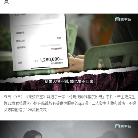
質！
昨日（3日）《東張西望》報道了一宗「骨場技師詐騙沉船男」事件，苦主鍾先生
與22歲女技師沈小姐在結識於有提供性服務的spa場，二人發生肉體和感情，不過
女方問他借了128萬便失蹤。