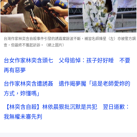
台灣作家林奕含自殺事件引發的誘姦案餘波不斷，補習名師陳星（左）亦被警方調
查，但最終不獲起訢訴。（網上圖片）
台女作家林奕含頭七 父母追悼：孩子好好睡 不要
再有惡夢
台作家林奕含遭誘姦 遺作揭夢魘「這是老師愛妳的
方式，妳懂嗎」
【林奕含自殺】林依晨狠批沉默是共犯 翌日道歉：
我無權未審先判