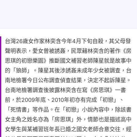
台灣26歲女作家林奕含今年4月下旬自殺，其父母發
聲明表示，愛女曾被誘姦，民眾藉林奕含的著作《房
思琪的初戀樂園》推斷國文補習老師陳星就是故事中
的「狼師」。陳星其後涉誘姦未成年少女被調查，台
南地檢署今日公布調查偵查結果，決定不起訴陳星。
台南地檢署調查後披露林奕含在寫《房思琪》一書
前，於2009年底、2010年初亦有完成「初戀」、
「死情書」等作品。在「初戀」小說內容中，除該書
女主角之姓名亦為「房思琪」外，情節也是描述高中
女學生與某補習班年長已婚之國文老師合意交往，經