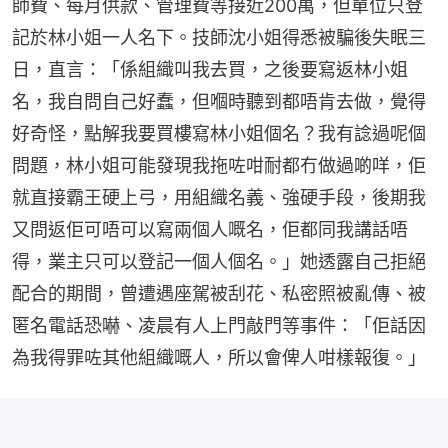
師費、每月供款、管理費等接近200萬，但單位只登
記於林小姐一人名下。技師沈小姐得悉被騙後失眠三
日，直言：「係組織叫我去買，之後要寫返林小姐
名，我自問自己好蠢，但嗰時聽到都唔肯去做，覺得
好奇怪，點解我要買樓寫林小姐個名？我有諗過呢個
問題，林小姐可能發現我拖咗咁耐都冇做過啲咩，佢
就直接霸王硬上弓，用組織名義、強硬手段，後期我
又問返佢可唔可以寫兩個人嘅名，佢都同我講話唔
得，業主只可以登記一個人個名。」她透露自己拒絕
配合的期間，曾遭遇座駕被刮花、私密照被亂傳、被
匿名電話恐嚇、凌晨有人上門敲門等事件：「佢話因
為我得罪咗其他組織嘅人，所以會俾人咁樣報復。」