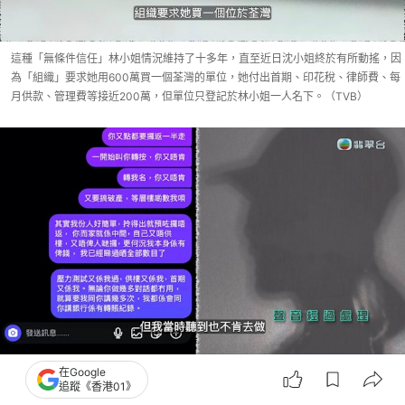
這種「無條件信任」林小姐情況維持了十多年，直至近日沈小姐終於有所動搖，因
為「組織」要求她用600萬買一個荃灣的單位，她付出首期、印花稅、律師費、每
月供款、管理費等接近200萬，但單位只登記於林小姐一人名下。（TVB）
沈小姐透露自己拒絕配合的期間，曾遭遇座駕被刮花、私密照被亂傳、被匿名電話
在Google
追蹤《香港01》
恐嚇、凌晨有人上門敲門等事件：「佢話因為我得罪咗其他組織嘅人，所以會俾人