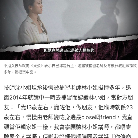
不過女技師就向《東張》表示自己都是苦主，透露被補習老師及背後邪教組織操縱
多年，驚揭案中案。
技師沈小姐坦承後悔被補習老師林小姐操控多年，透
露2014年就讀中一時去補習而認識林小姐，當對方朋
友：「我13歲左右，識咗佢，做朋友，佢嗰時就係23
歲左右，慢慢由老師變咗身邊最close嘅friend，我直
頭當佢親家姐一樣，我會寧願聽林小姐講嘢，都唔會
聽屋企人講嘢，佢喺我好細個嗰陣同我講話『你條命