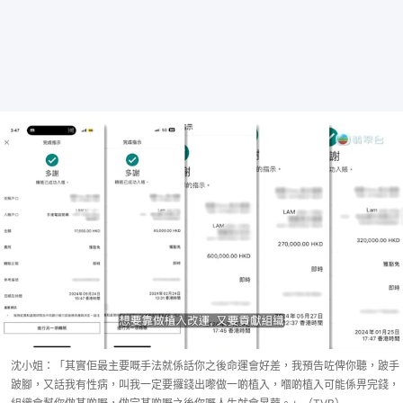
沈小姐：「其實佢最主要嘅手法就係話你之後命運會好差，我預告咗俾你聽，跛手
跛腳，又話我有性病，叫我一定要攞錢出嚟做一啲植入，嗰啲植入可能係畀完錢，