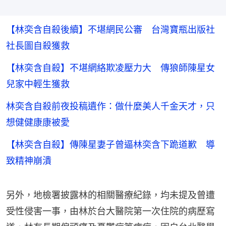
【林奕含自殺後續】不堪網民公審 台灣寶瓶出版社
社長圖自殺獲救
【林奕含自殺】不堪網絡欺凌壓力大 傳狼師陳星女
兒家中輕生獲救
林奕含自殺前夜投稿遺作：做什麼美人千金天才，只
想健健康康被愛
【林奕含自殺】傳陳星妻子曾逼林奕含下跪道歉 導
致精神崩潰
另外，地檢署披露林的相關醫療紀錄，均未提及曾遭
受性侵害一事，由林於台大醫院第一次住院的病歷寫