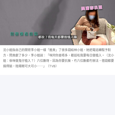
沈小姐指自己的閨密李小姐一樣「進貢」了很多錢給林小姐，她把電話轉駁予對
方，問貢獻了多少，李小姐說：「咪同你差唔多，都話咗我要每日做植入。（沈小
姐：係咪做鬼仔植入？）六位數呀，因為你要抗衡，冇六位數都冇辦法，借錢都要
搞得掂，陰陽眼可大可小⋯⋯」（TVB）