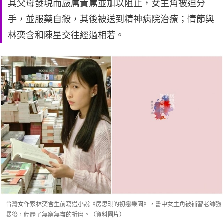
其父母發現而嚴厲責罵並加以阻止，女主角被迫分
手，並服藥自殺，其後被送到精神病院治療；情節與
林奕含和陳星交往經過相若。
台灣女作家林奕含生前寫過小說《房思琪的初戀樂園》，書中女主角被補習老師強
暴後，經歷了無窮無盡的折磨。（資料圖片）