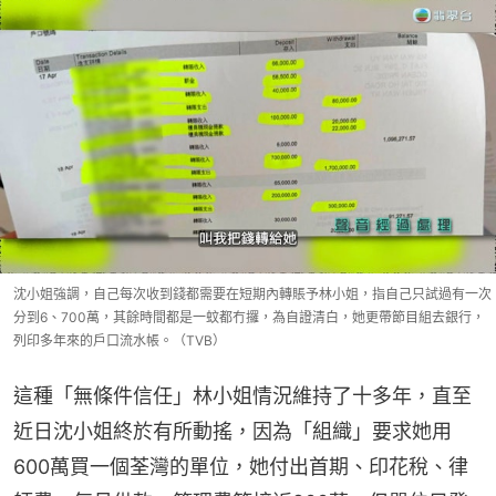
沈小姐強調，自己每次收到錢都需要在短期內轉賬予林小姐，指自己只試過有一次
分到6、700萬，其餘時間都是一蚊都冇攞，為自證清白，她更帶節目組去銀行，
列印多年來的戶口流水帳。（TVB）
這種「無條件信任」林小姐情況維持了十多年，直至
近日沈小姐終於有所動搖，因為「組織」要求她用
600萬買一個荃灣的單位，她付出首期、印花稅、律