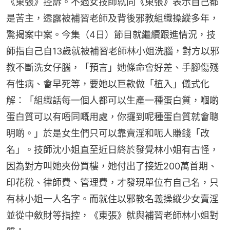
《東張》控訴。不過女技師就向《東張》表示自己都
是苦主，透露被補習老師及背後邪教組織操縱多年，
驚揭案中案。今集（4日）節目就繼續跟進情況，技
師指自己自13歲就被補習老師林小姐洗腦，對方以邪
教不斷洗女仔腦，「預言」她條命會好差、手腳傷殘
有性病、會早死等，要她以巨款做「植入」儀式化
解：「組織話每一個人都可以生產一種蛋白質，嗰啲
蛋白質可以有唔同嘅用處，你攞到呢種蛋白質就會聰
明啲。」於是女生們只可以靠賣淫和呃人賺錢「改
名」。技師沈小姐直至近日終於發覺林小姐有古怪，
因為對方叫她夾份買樓，她付出了接近200萬首期、
印花稅、律師費、管理費，才發現單位冇自己名，只
有林小姐一人名字。而就住以邪教名義操縱少女賣淫
並從中斂財等指控，《東張》就與補習老師林小姐對