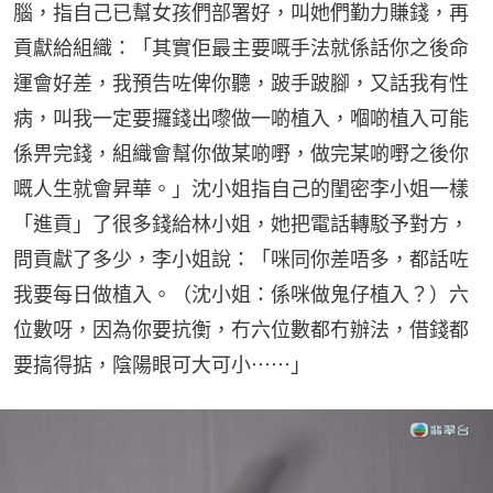
腦，指自己已幫女孩們部署好，叫她們勤力賺錢，再
貢獻給組織：「其實佢最主要嘅手法就係話你之後命
運會好差，我預告咗俾你聽，跛手跛腳，又話我有性
病，叫我一定要攞錢出嚟做一啲植入，嗰啲植入可能
係畀完錢，組織會幫你做某啲嘢，做完某啲嘢之後你
嘅人生就會昇華。」沈小姐指自己的閨密李小姐一樣
「進貢」了很多錢給林小姐，她把電話轉駁予對方，
問貢獻了多少，李小姐說：「咪同你差唔多，都話咗
我要每日做植入。（沈小姐：係咪做鬼仔植入？）六
位數呀，因為你要抗衡，冇六位數都冇辦法，借錢都
要搞得掂，陰陽眼可大可小⋯⋯」