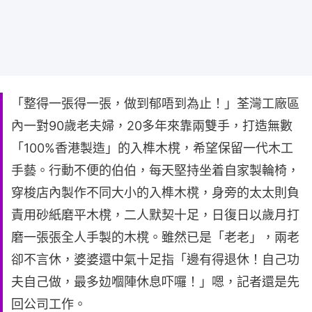
「整得一張得一張，做到郁唔到為止！」荃灣工廠區
內一對90歲老夫婦，20多年來靠兩雙手，打造無數
「100%香港製造」的入榫木櫈，希望保留一代木工
手藝。行動不便的伯伯，每天堅持坐着自家製輪椅，
穿梭店內製作不同大小的入榫木櫈，身旁的太太則負
責用砂紙磨平木櫈，二人默契十足，日復日以歲月打
磨一張張全人手製的木櫈。雖然已是「老老」，兩老
卻不言休，婆婆還中氣十足指「邊有得退休！自己功
夫自己做，最多攰嗰陣休息吓囉！」嗯，記者還是先
回公司工作。