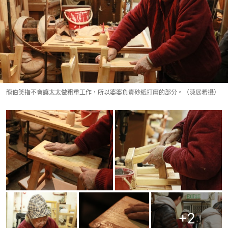
龍伯笑指不會讓太太做粗重工作，所以婆婆負責砂紙打磨的部分。（陳展希攝）
+
2