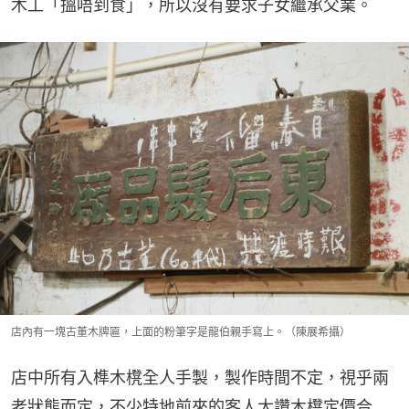
木工「搵唔到食」，所以沒有要求子女繼承父業。
店內有一塊古董木牌匾，上面的粉筆字是龍伯親手寫上。（陳展希攝）
店中所有入榫木櫈全人手製，製作時間不定，視乎兩
老狀態而定，不少特地前來的客人大讚木櫈定價合