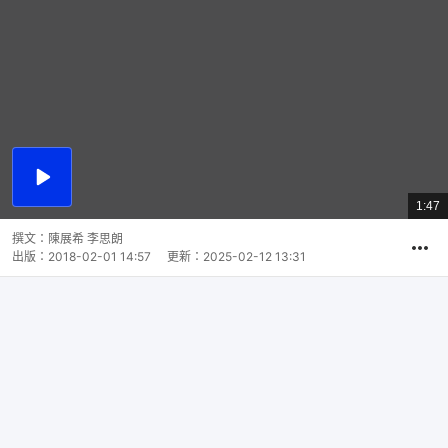
播
放
1:47
總
影
共
片
時
撰文：
陳展希 李思朗
間
出版：
2018-02-01 14:57
更新：
2025-02-12 13:31