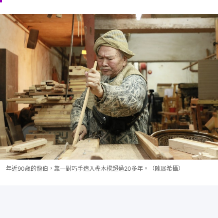
年近90歲的龍伯，靠一對巧手造入榫木櫈超過20多年。（陳展希攝）