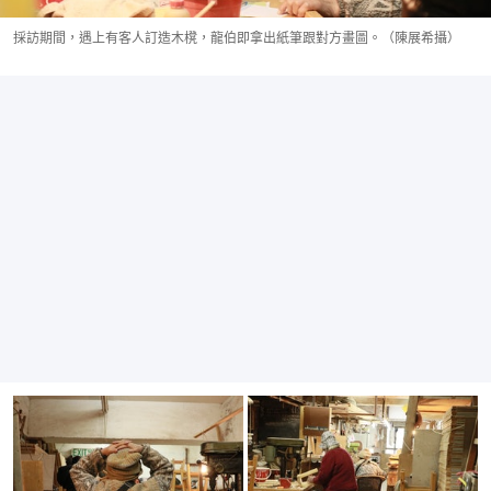
採訪期間，遇上有客人訂造木櫈，龍伯即拿出紙筆跟對方畫圖。（陳展希攝）