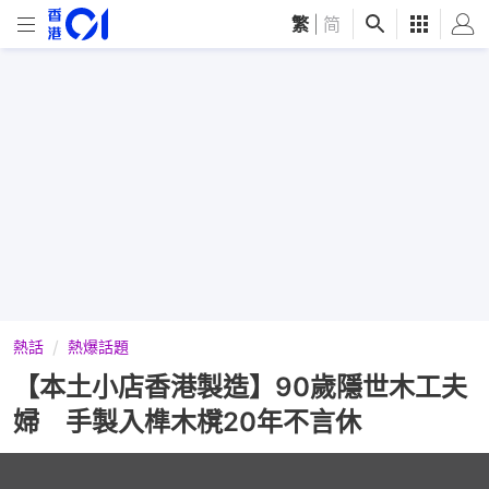
繁
|
简
熱話
熱爆話題
【本土小店香港製造】90歲隱世木工夫
婦 手製入榫木櫈20年不言休