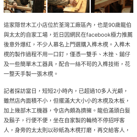
這家隠世木工小店位於荃灣工廠區內，也是90歲龍伯
與太太的自家工場，近日因網民在facebook極力推薦
後意外爆紅，不少人慕名上門選購入榫木櫈。入榫木
櫈的製作過程不用一口釘，僅憑一雙手、木挫、鎚仔
及一些簡單木工器具，配合一絲不苟的入榫技術，花
一整天手製一張木櫈。
記者採訪當日，短短2小時內，已超過10多人光顧，
雖然店內面積不小，但擺滿大大小小的木櫈及木板，
加上幾部木工機器，令店內頗為擠擁。龍伯滿頭白髮
及鬍子，行便不便，坐在自家製的輪椅不停招呼客
人，身旁的太太則以砂紙為木櫈打磨，再交給客人，