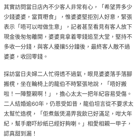
其實訪問當日店內不少客人非常有心，「希望畀多少
少錢婆婆，當買嘢食」，惟婆婆堅拒別人好意，緊張
表示「唔可以咁做生意」，記者甚至看見有客人放下
現金後匆匆離開，婆婆竟拿着零錢追至大堂，堅持不
多收一分錢，與客人擾攘5分鐘後，最終客人敵不過
婆婆，收回零錢。
採訪當日夫婦二人忙得透不過氣，眼見婆婆落手落腳
搬櫈，坐在輪椅上的龍伯不時緊張地說，「唔好搬
啦！一陣整親啊！」，擔心太太一把年紀容易受傷。
二人結婚逾60年，仍恩受如昔，龍伯坦言從不要求太
太幫忙造櫈，「佢煮飯煲湯畀我飲已好滿足，咁大年
紀，幫手磨吓紗紙已經好夠喇。」相愛相親一甲子，
認真甜到漏！