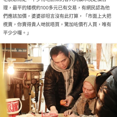
理，最平的矮櫈約100多元已有交易，有網民認為他
們應該加價，婆婆卻坦言沒有此打算，「市面上大把
櫈賣，你賣得貴人哋就唔買，驚加咗價冇人買，唯有
平少少囉。」