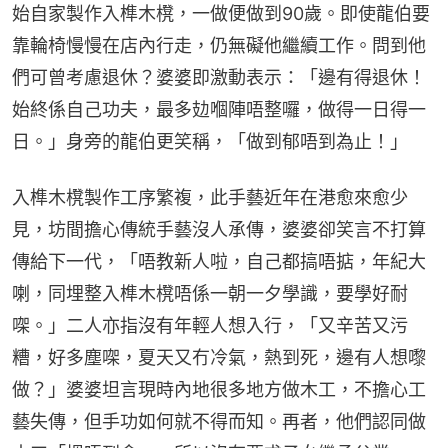
始自家製作入榫木櫈，一做便做到90歲。即使龍伯要
靠輪椅慢慢在店內行走，仍無礙他繼續工作。問到他
們可曾考慮退休？婆婆即激動表示：「邊有得退休！
始終係自己功夫，最多攰嗰陣唔整囉，做得一日得一
日。」身旁的龍伯更笑稱，「做到郁唔到為止！」
入榫木櫈製作工序繁複，此手藝近年在港愈來愈少
見，坊間擔心傳統手藝沒人承傳，婆婆卻笑言不打算
傳給下一代，「唔教新人啦，自己都搞唔掂，年紀大
喇，同埋整入榫木櫈唔係一朝一夕學識，要學好耐
㗎。」二人亦指沒有年輕人想入行，「又辛苦又污
糟，好多塵㗎，夏天又冇冷氣，熱到死，邊有人想嚟
做？」婆婆坦言現時內地很多地方做木工，不擔心工
藝失傳，但手功如何就不得而知。再者，他們認同做