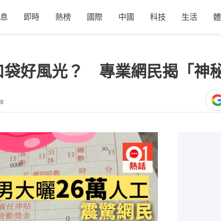
息
即時
熱榜
國際
中國
科技
生活
體
口袋好風光？ 專業網民揭「神
08