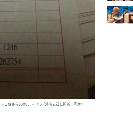
，日薪亦有6000元。（fb「爆廢公社公開版」圖片）