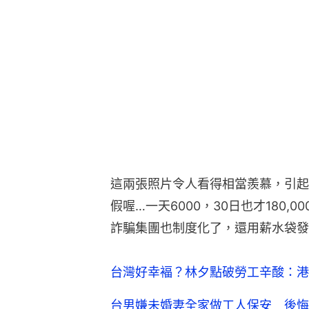
這兩張照片令人看得相當羨慕，引起
假喔…一天6000，30日也才180
詐騙集團也制度化了，還用薪水袋發
台灣好幸褔？林夕點破勞工辛酸：港
台男嫌未婚妻全家做工人保安 後悔