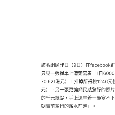
該名網民昨日（9日）在facebo
只見一張糧單上清楚寫着「1日6000
70,621港元），扣掉所得稅1246元
元）。另一張更讓網民感驚訝的照片
的千元紙鈔，手上還拿着一疊塞不下
朝着前輩們的薪水前進」。