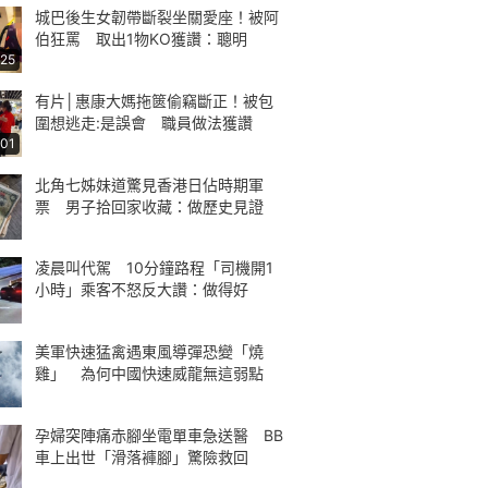
城巴後生女韌帶斷裂坐關愛座！被阿
伯狂罵 取出1物KO獲讚：聰明
:25
有片│惠康大媽拖篋偷竊斷正！被包
圍想逃走:是誤會 職員做法獲讚
:01
北角七姊妹道驚見香港日佔時期軍
票 男子拾回家收藏：做歷史見證
凌晨叫代駕 10分鐘路程「司機開1
小時」乘客不怒反大讚：做得好
美軍快速猛禽遇東風導彈恐變「燒
雞」 為何中國快速威龍無這弱點
孕婦突陣痛赤腳坐電單車急送醫 BB
車上出世「滑落褲腳」驚險救回