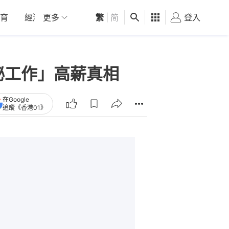
育
經濟
更多
01深圳
繁
觀點
|
简
健康
好食玩飛
登入
女
秘工作」高薪真相
在Google
追蹤《香港01》