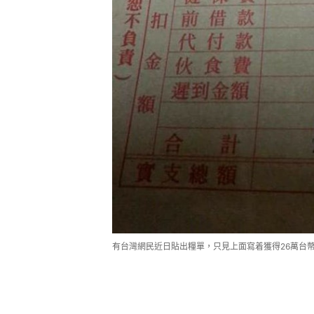
有台灣網民近日貼出糧單，只見上面寫着獲得26萬台幣