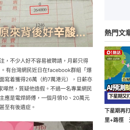
熱門文
注，不少人好不容易被聘請，月薪只得
）。有台灣網民近日在facebook群組「爆
面寫着獲得26萬（約7萬港元），日薪亦
令大家嘩然，質疑他造假。不過一名專業網民
主應是電焊師傅，一個月領10、20萬元
甚至有後遺症。
下星期再打
里+路徑 