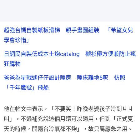
超強台媽自製紙板滑梯 親手畫圖組裝 「希望女兒
學會珍惜」
日網民自製低成本土炮catalog 襯衫極方便兼防止瘋
狂購物
爸爸為星戰迷仔仔設計睡房 睡床離地5呎 彷照
「千年鷹號」飛船
他在帖文中表示，「不要笑！昨晚老婆孩子冷到ㄐㄐ
叫」，不過補充說這個月還可以適用，但到「正式夏
天的時候，開兩台冷氣都不夠」，故只屬應急之用。