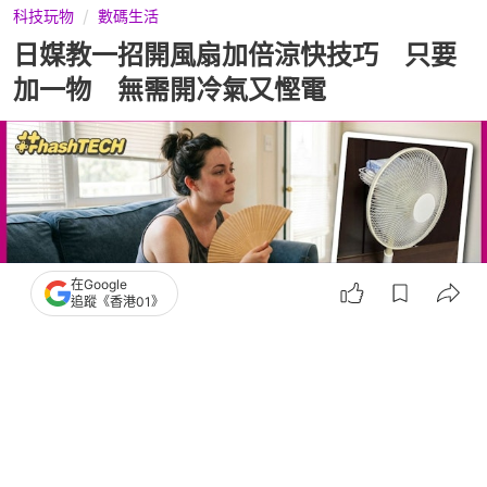
科技玩物
數碼生活
日媒教一招開風扇加倍涼快技巧 只要
加一物 無需開冷氣又慳電
在Google
追蹤《香港01》
撰文：
陳錦洪
出版：
2026-07-02 07:05
更新：
2026-07-02 07:05