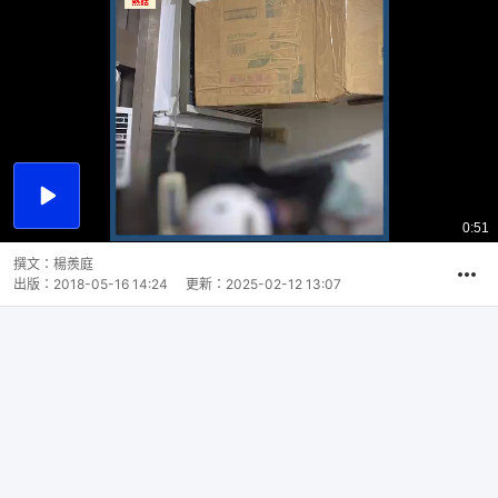
播
放
0:51
總
影
共
片
時
撰文：
楊羨庭
間
出版：
2018-05-16 14:24
更新：
2025-02-12 13:07