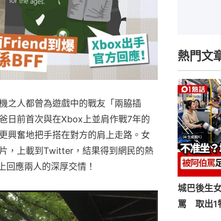
熱門文
機之人都曾為遊戲中的戰友「兩脇插
日前首次與在Xbox上並肩作戰7年的
更興奮地把手搭在對方的肩上走路。女
，上載到Twitter，結果得到網民的熱
er上回應兩人的深厚交情！
城巴後生
罵 取出1