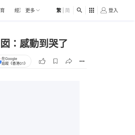
育
經濟
更多
01深圳
繁
觀點
|
简
健康
好食玩飛
登入
女
囡囡：感動到哭了
在Google
追蹤《香港01》