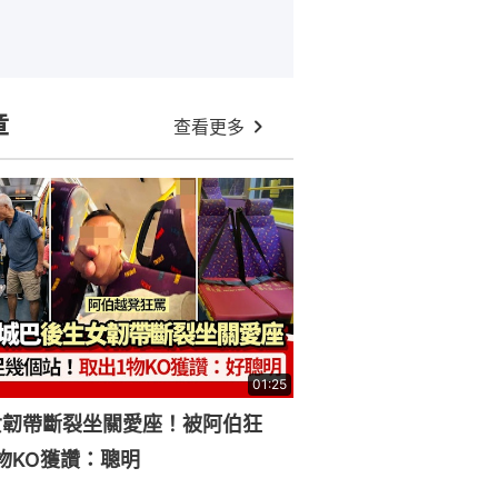
章
查看更多
01:25
女韌帶斷裂坐關愛座！被阿伯狂
物KO獲讚：聰明