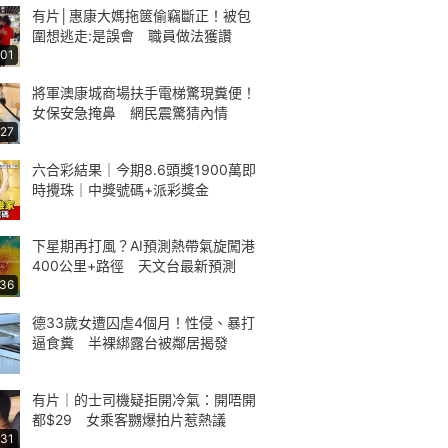
有片│惠康大媽拖篋偷竊斷正！被包
圍想逃走:是誤會 職員做法獲讚
:01
將軍澳康城商場扶手電梯驚現糞便！
女保安急掩鼻 網民震驚猜內情
:27
六合彩結果｜今期8.6頭獎1900萬即
時攪珠｜中獎號碼+派彩獎金
下星期再打風？AI預測熱帶氣旋闖港
400公里+路徑 天文台最新預測
:36
德33歲女遭囚虐4個月！性侵、暴打
逼食糞 半裸綁露台被鄰居揭發
有片｜的士司機疑拒開冷氣：開唔開
都$29 女乘客嬲爆拍片惹熱議
:31