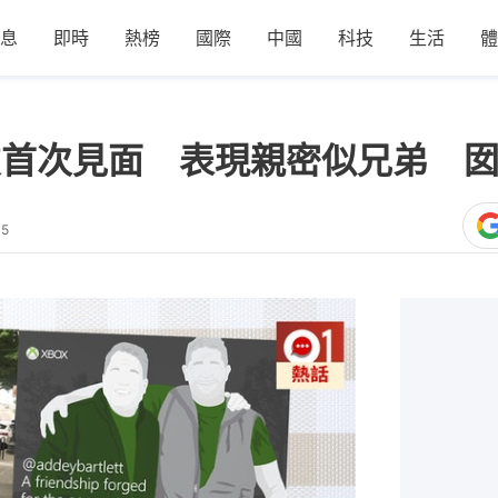
息
即時
熱榜
國際
中國
科技
生活
體
戰友首次見面 表現親密似兄弟 
05