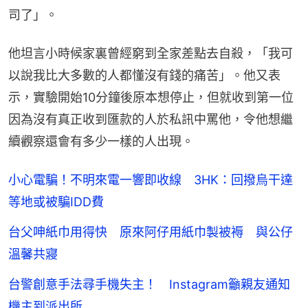
司了」。
他坦言小時候家裏曾經窮到全家差點去自殺，「我可
以說我比大多數的人都懂沒有錢的痛苦」。他又表
示，實驗開始10分鐘後原本想停止，但就收到第一位
因為沒有真正收到匯款的人於私訊中罵他，令他想繼
續觀察還會有多少一樣的人出現。
小心電騙！不明來電一響即收線 3HK：回撥烏干達
等地或被騙IDD費
台父呻紙巾用得快 原來阿仔用紙巾製被褥 與公仔
溫馨共寢
台警創意手法尋手機失主！ Instagram籲親友通知
機主到派出所