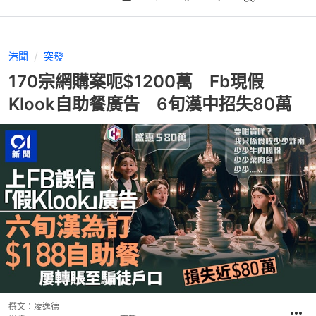
港聞
突發
170宗網購案呃$1200萬 Fb現假
Klook自助餐廣告 6旬漢中招失80萬
撰文：
凌逸德