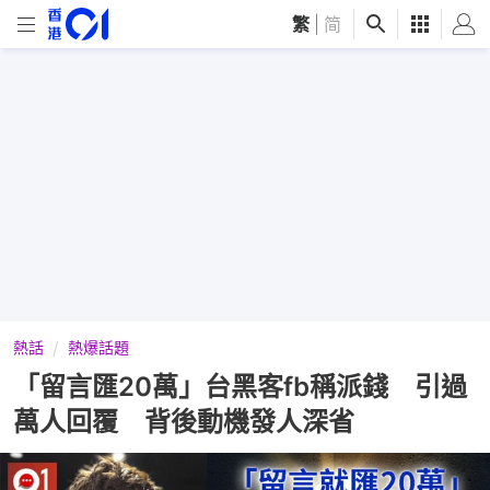
繁
|
简
熱話
熱爆話題
「留言匯20萬」台黑客fb稱派錢 引過
萬人回覆 背後動機發人深省