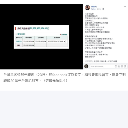
台灣黑客張啟元昨晚（23日）於facebook突然發文，稱只要網民留言，就會立刻
轉帳20萬元台幣給對方。（張啟元fb圖片）