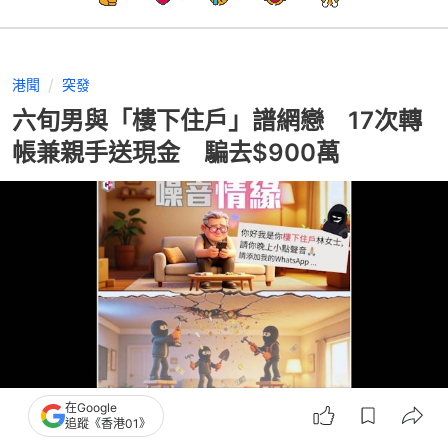
港聞
突發
六旬男與「樓下住戶」譜網戀 17次轉
帳兼親手送現金 騙去$900萬
在Google
追蹤《香港01》
撰文：
陳巧恩