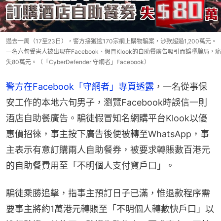
過去一周（17至23日），警方接獲逾170宗網上購物騙案，涉款超過1,200萬元。
一名六旬受害人被出現在Facebook、假冒Klook的自助餐廣告吸引而誤墮騙局，痛
失80萬元。（「CyberDefender 守網者」Facebook）
警方在Facebook「守網者」專頁透露
，一名從事保
安工作的本地六旬男子，瀏覽Facebook時誤信一則
酒店自助餐廣告。騙徒假冒知名網購平台Klook以優
惠價招徠，事主按下廣告後便被轉至WhatsApp，事
主表示有意訂購兩人自助餐券，被要求轉賬數百港元
的自助餐費用至「不明個人支付寶戶口」。
騙徒乘勝追擊，指事主預訂日子已滿，惟退款程序需
要事主將約1萬港元轉賬至「不明個人轉數快戶口」以