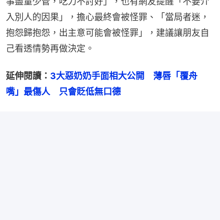
事盡量少管，吃力不討好」，也有網友提醒「不要介
入別人的因果」，擔心最終會被怪罪、「當局者迷，
抱怨歸抱怨，出主意可能會被怪罪」，建議讓朋友自
己看透情勢再做決定。
延伸閱讀：
3大惡奶奶手面相大公開　薄唇「覆舟
嘴」最傷人　只會貶低無口德