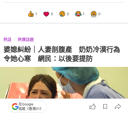
1
0
0
1
0
熱話
熱爆話題
婆媳糾紛｜人妻剖腹產 奶奶冷漠行為
令她心寒 網民：以後要提防
在Google
追蹤《香港01》