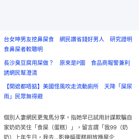
台女呻男友挖鼻屎食 網民讚省錢好男人 研究證明
食鼻屎者較聰明
長沙臭豆腐用屎做？ 原來是P圖 食品商報警兼利
誘網民幫澄清
【開遮都唔掂】美國怪風吹走流動廁所 天降「屎尿
雨」民眾無得避
個別人妻網民更鬼馬分享，指她早已試用計謀欺騙自
家奶奶笑住「食屎（蛋糕）」，留言謂「我99（奶
奶）上年生日，我去…影幾幅蛋糕相放喺屋企