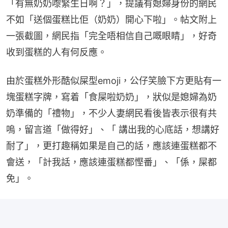
「有無奶奶嚟緊生日啊？」，提議有媳婦身份的網民
不如「送個蛋糕比佢（奶奶）開心下啦」。帖文附上
一張截圖，網民指「完全唔相信自己嘅眼睛」，好奇
收到蛋糕的人有何反應。
由於蛋糕外形酷似屎型emoji，公仔笑臉下方更貼有一
塊蛋糕字牌，寫着「食屎啦奶奶」，狀似是媳婦為奶
奶準備的「禮物」，不少人妻網民看後皆表示很有共
嗚，留言道「做得好」、「 講出我的心底話，想講好
耐了」，更打趣稱如果是自己的話，應該連蛋糕都不
會送，「計我話，應該連蛋糕都慳番」、「係，屎都
免」。