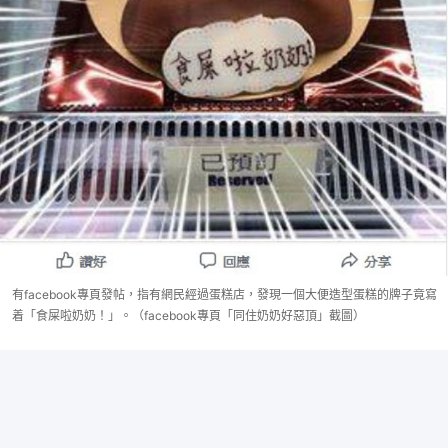
有facebook專頁發帖，指有網民經過蛋糕店，發現一個大便造型蛋糕的牌子竟寫
着「食屎啦奶奶！」。（facebook專頁「同住奶奶好惡頂」截圖）