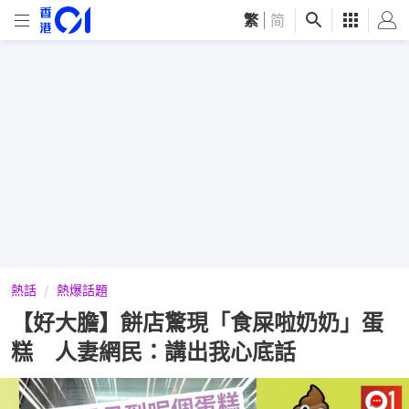
繁
|
简
熱話
熱爆話題
【好大膽】餅店驚現「食屎啦奶奶」蛋
糕 人妻網民：講出我心底話