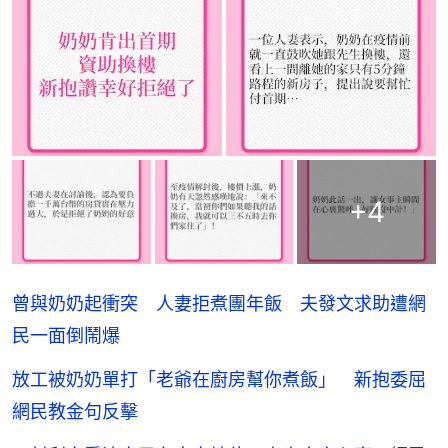
+
4
曾與奶奶起衝突 人妻拒煮團年飯 夫發文求助遭網
民一面倒鬧爆
放工被奶奶單打「老爺在廚房幫你煮飯」 新抱委屈
網民教金句反擊