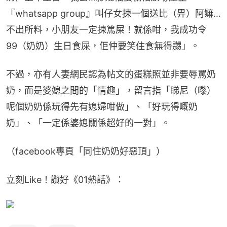
『whatsapp group』叫仔女揀一個送比（畀）阿嫲…
不出所料，小朋友一定揀篤屎！就係咁，我成功令
99（奶奶）生日食屎，佢仲要笑住食無得嬲」。
不過，亦有人妻網民認為帖文的蛋糕照並非要辱罵奶
奶，而是婆媳之間的「情趣」，留言指「睇尼（嚟）
呢個奶奶係玩得先有媳婦咁做」、「好玩得嘅奶
奶」、「一定係婆媳關係超好的一對」。
（facebook專頁「同住奶奶好惡頂」）
立刻Like！讚好《01熱話》：