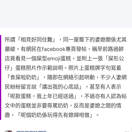
所謂「相見好同住難」，同一屋簷下的婆媳關係尤其
嚴峻。有網民在facebook專頁發帖，稱早前路過餅
店竟看見一個屎型emoji蛋糕，並附上一張「屎形公
仔」蛋糕照片作示範說明。照片上蛋糕牌字句寫着
「食屎啦奶奶」，隨即在網絡引起哄動，不少人妻網
民紛紛留言說「講出我的心底話」，甚至有人表示
「呢款蛋糕，我上年已經送過」，不過亦有人認為帖
文中的蛋糕並非要辱罵奶奶，反而是婆媳之間的情
趣，「呢個奶奶係玩得先有媳婦咁做」。