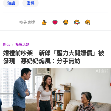
熱話
蛋糕
搶先表達
熱話
熱爆話題
婚禮前吵架 新郎「壓力大問嫖價」被
發現 惡奶奶煽風：分手無妨