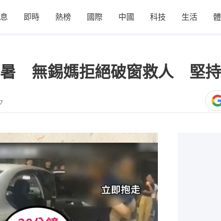
息
即時
熱榜
國際
中國
科技
生活
體
暑 無錫媽拒絕破窗救人 堅持
7