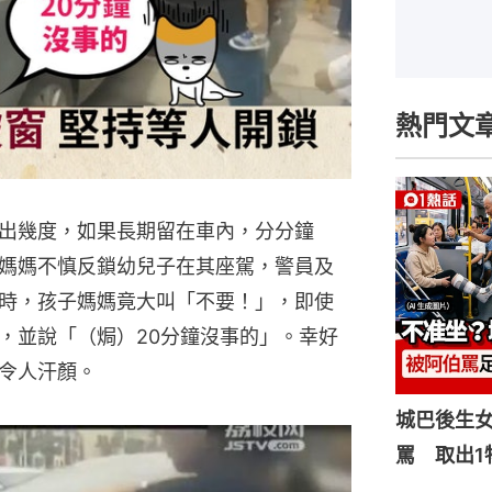
熱門文
出幾度，如果長期留在車內，分分鐘
媽媽不慎反鎖幼兒子在其座駕，警員及
時，孩子媽媽竟大叫「不要！」，即使
，並說「（焗）20分鐘沒事的」。幸好
令人汗顏。
城巴後生
罵 取出1