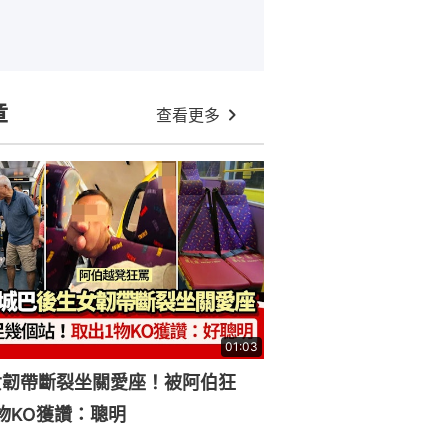
章
查看更多
01:03
女韌帶斷裂坐關愛座！被阿伯狂
物KO獲讚：聰明