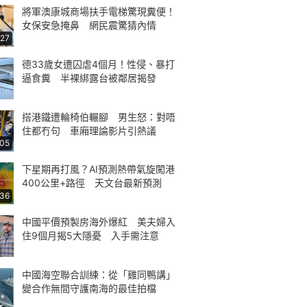
將軍澳康城商場扶手電梯驚現糞便！
女保安急掩鼻 網民震驚猜內情
:27
德33歲女遭囚虐4個月！性侵、暴打
逼食糞 半裸綁露台被鄰居揭發
搭港鐵遭輪椅伯輾腳 男生怒：對唔
住都冇句 車廂理論影片引熱議
:05
下星期再打風？AI預測熱帶氣旋闖港
400公里+路徑 天文台最新預測
:36
中國平價預製房海外爆紅 美夫婦入
住9個月揭5大隱憂 入手需注意
中國海空聯合訓練：從「雞同鴨講」
變合作無間守護南海的最佳拍檔