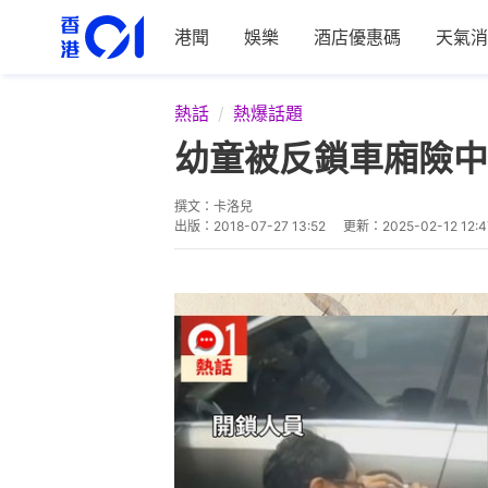
港聞
娛樂
酒店優惠碼
天氣消
熱話
熱爆話題
幼童被反鎖車廂險中
撰文：
卡洛兒
出版：
2018-07-27 13:52
更新：
2025-02-12 12:4