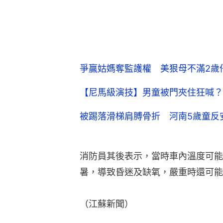
爭贏姑媽奪監護權 美狠母不滿2歲
【尼馬級演技】男童被門夾住狂喊？
被踢落滑梯肩膊骨折 河南5歲童反
消防員其後表示，當時車內溫度可能
暑，導致昏迷及缺氧，嚴重時還可能
（江蘇新聞）