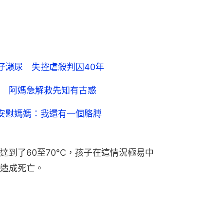
仔瀨尿 失控虐殺判囚40年
 阿媽急解救先知有古惑
安慰媽媽：我還有一個胳膊
達到了60至70℃，孩子在這情況極易中
造成死亡。