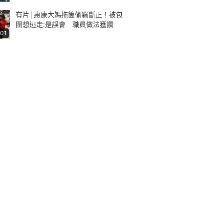
有片│惠康大媽拖篋偷竊斷正！被包
圍想逃走:是誤會 職員做法獲讚
:01