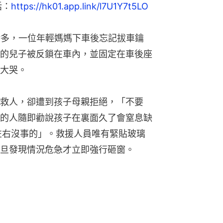
話：
https://hk01.app.link/l7U1Y7t5LO
時多，一位年輕媽媽下車後忘記拔車鑰
的兒子被反鎖在車內，並固定在車後座
大哭。
救人，卻遭到孩子母親拒絕，「不要
的人隨即勸說孩子在裏面久了會窒息缺
左右沒事的」。救援人員唯有緊貼玻璃
旦發現情況危急才立即強行砸窗。