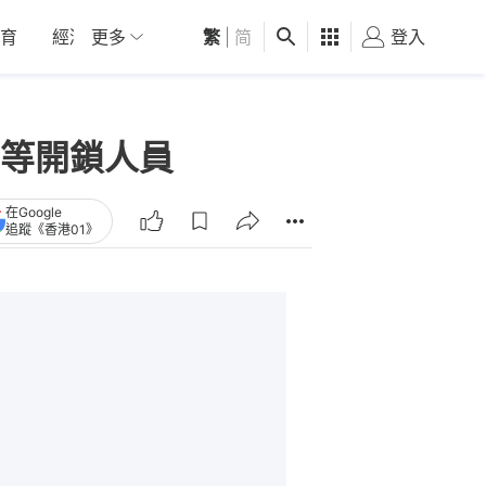
育
經濟
更多
01深圳
繁
觀點
|
简
健康
好食玩飛
登入
女
等開鎖人員
在Google
追蹤《香港01》