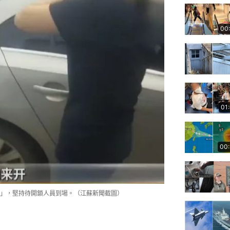
00
01
00
」，堅持待開鎖人員到場。（江蘇新聞截圖）