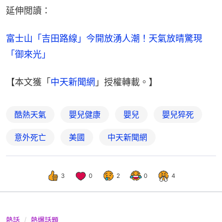
延伸閲讀：
富士山「吉田路線」今開放湧人潮！天氣放晴驚現
「御來光」
【本文獲「
中天新聞網
」授權轉載。】
酷熱天氣
嬰兒健康
嬰兒
嬰兒猝死
意外死亡
美國
中天新聞網
3
0
2
0
4
熱話
熱爆話題