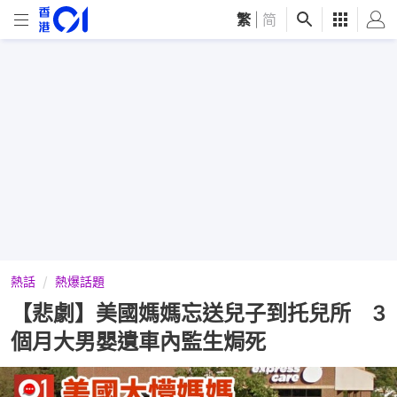
繁
|
简
熱話
熱爆話題
【悲劇】美國媽媽忘送兒子到托兒所 3
個月大男嬰遺車內監生焗死