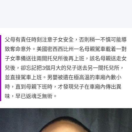
父母有責任時刻注意子女安全，否則稍一不慎可能導
致奪命意外。美國密西西比州一名母親駕車載着一對
子女準備送往兩間托兒所後再上班，該名母親送走女
兒後，卻忘記把3個月大的兒子送去另一間托兒所，
並直接駕車上班。男嬰被遺在極高溫的車廂內數小
時，直到母親下班時，才發現兒子在車廂內傳出異
味，早已返魂乏無術。