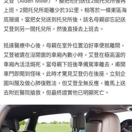
艾登（Aiden Miller），擬把他們送往2間托兒所後再
上班。2間托兒所距離少於3公里，相等於一條東區海
底隧道，當把女兒送到托兒所後，該名母親卻忘記送
艾登到另一間托兒所，然後直接去上班去。
抵達醫療中心後，母親在室外位置泊好車便就離開，
艾登被遺在沒開窗的車廂內數小時，艾登在極高溫的
車廂內活活焗死。當母親下班後準備駕車離去，甫開
車門即聞到怪味，此時才驚見艾登仍在後座，立刻企
圖叫醒及做心肺復甦法，但艾登全無反應，雖馬上送
去附近醫院搶救，但最終證實他已明顯死亡。