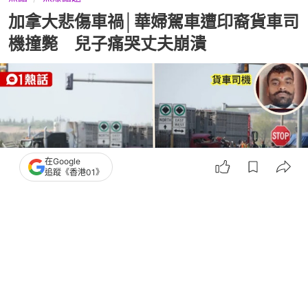
加拿大悲傷車禍│華婦駕車遭印裔貨車司
機撞斃 兒子痛哭丈夫崩潰
在Google
追蹤《香港01》
撰文：
安琪拉
出版：
2026-07-05 07:10
更新：
2026-07-30 18:07