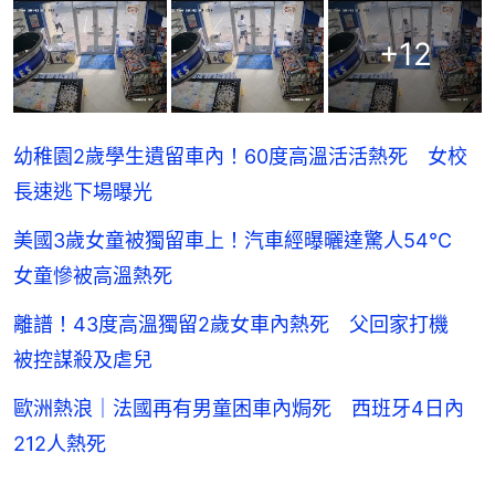
+
12
幼稚園2歲學生遺留車內！60度高溫活活熱死 女校
長速逃下場曝光
美國3歲女童被獨留車上！汽車經曝曬達驚人54℃
女童慘被高溫熱死
離譜！43度高溫獨留2歲女車內熱死 父回家打機
被控謀殺及虐兒
歐洲熱浪｜法國再有男童困車內焗死 西班牙4日內
212人熱死