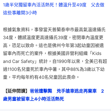
1歲半兒獨留車內活活熱死！體溫升至49度 父去做
這些事離開3小時
根據氣象資料，事發當天普蘭泰申市最高氣溫達攝氏
34度，體感溫度更高達攝氏39度，密閉車內溫度更
高，恐足以致命。這也是佛州今年第3起幼童因被遺
留車內而死亡的案件，根據美國非營利組織「Kids 
and Car Safety」統計，自1990年以來，全美已有超
過1100名兒童死於車內中暑，其中88%為3歲以下幼
童，平均每年約有40名兒童因此喪命。
【延伸閱讀】
爸爸遭擊斃　兇手搶車逃走再棄車　2
歲男童被留車上4小時活活熱死