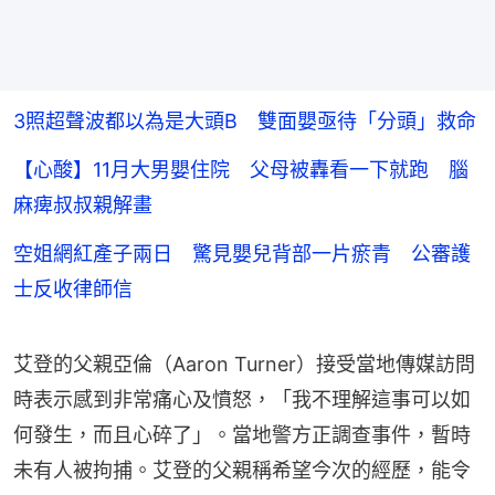
3照超聲波都以為是大頭B 雙面嬰亟待「分頭」救命
【心酸】11月大男嬰住院 父母被轟看一下就跑 腦
麻痺叔叔親解畫
空姐網紅產子兩日 驚見嬰兒背部一片瘀青 公審護
士反收律師信
艾登的父親亞倫（Aaron Turner）接受當地傳媒訪問
時表示感到非常痛心及憤怒，「我不理解這事可以如
何發生，而且心碎了」。當地警方正調查事件，暫時
未有人被拘捕。艾登的父親稱希望今次的經歷，能令