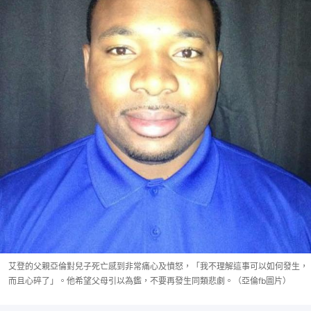
艾登的父親亞倫對兒子死亡感到非常痛心及憤怒，「我不理解這事可以如何發生，
而且心碎了」。他希望父母引以為鑑，不要再發生同類悲劇。（亞倫fb圖片）