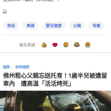
熱話
美國
嬰兒健康
父親
母親
搶先表達
國際
即時國際
佛州粗心父親忘送托育！1歲半兒被遺留
車內 遭高溫「活活烤死」