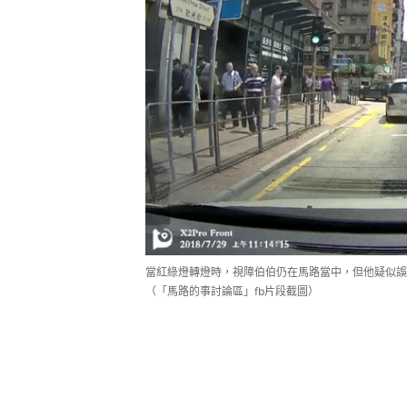
當紅綠燈轉燈時，視障伯伯仍在馬路當中，但他疑似誤
（「馬路的事討論區」fb片段截圖）