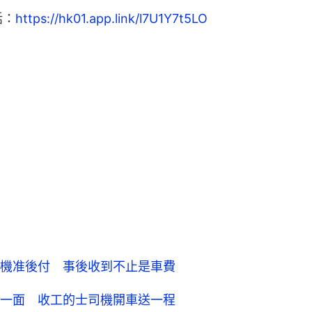
話：
https://hk01.app.link/l7U1Y7t5LO
機准後付 事後收到不止是車費
一面 收工的士司機開車送一程