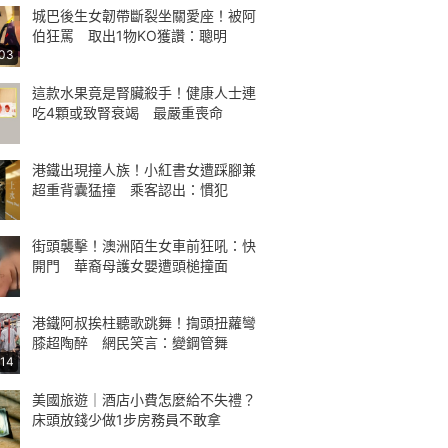
城巴後生女韌帶斷裂坐關愛座！被阿
伯狂罵 取出1物KO獲讚：聰明
:03
這款水果竟是腎臟殺手！健康人士連
吃4顆或致腎衰竭 最嚴重喪命
港鐵出現撞人族！小紅書女遭踩腳兼
超重背囊猛撞 乘客認出：慣犯
街頭襲擊！澳洲陌生女車前狂吼：快
開門 華裔母護女嬰遭頭槌撞面
港鐵阿叔挨柱聽歌跳舞！揈頭扭蘿彎
膝超陶醉 網民笑言：變鋼管舞
:14
美國旅遊｜酒店小費怎麼給不失禮？
床頭放錢少做1步房務員不敢拿