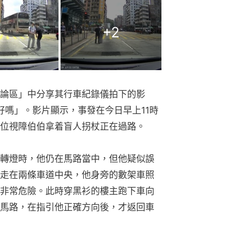
+
2
討論區」中分享其行車紀錄儀拍下的影
e好嗎」。影片顯示，事發在今日早上11時
位視障伯伯拿着盲人拐杖正在過路。
轉燈時，他仍在馬路當中，但他疑似誤
走在兩條車道中央，他身旁的數架車照
非常危險。此時穿黑衫的樓主跑下車向
馬路，在指引他正確方向後，才返回車