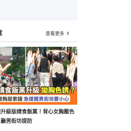
章
查看更多
現升級版請食飯黨！背心女胸壓色
人籲男街坊提防