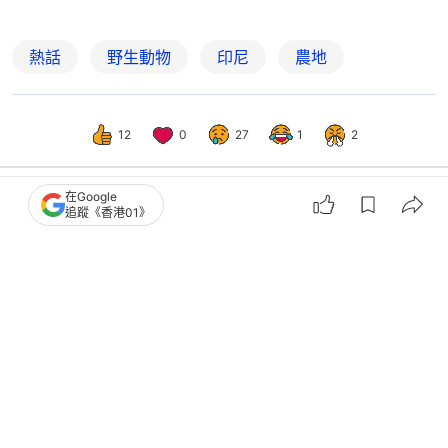
熱話
野生動物
印尼
農地
12
0
27
1
2
在Google
追蹤《香港01》
國際
環球趣聞
泰國男喝醉竟「抱野生大蟒蛇」回家
酒醒見救援人員上門捉蛇傻眼