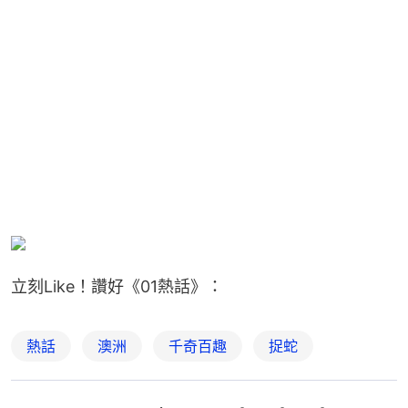
立刻Like！讚好《01熱話》：
熱話
澳洲
千奇百趣
捉蛇