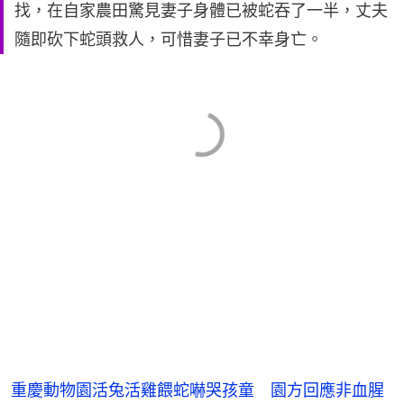
找，在自家農田驚見妻子身體已被蛇吞了一半，丈夫
隨即砍下蛇頭救人，可惜妻子已不幸身亡。
重慶動物園活兔活雞餵蛇嚇哭孩童 園方回應非血腥