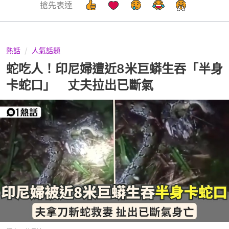
搶先表達
熱話
人氣話題
蛇吃人！印尼婦遭近8米巨蟒生吞「半身
卡蛇口」 丈夫拉出已斷氣