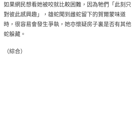
如果網民想看她被咬就比較困難，因為牠們「此刻只
對彼此感興趣」，雄蛇聞到雌蛇留下的賀爾蒙味道
時，很容易會發生爭執，她亦懷疑房子裏是否有其他
蛇躲藏。
（綜合）