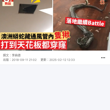
撰文：
李納德
出版：
2018-09-11 21:02
更新：
2025-02-12 12:33