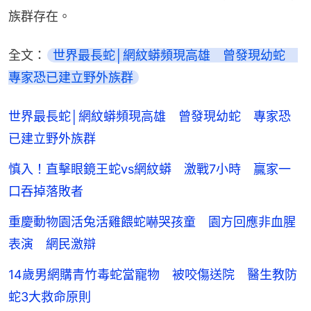
族群存在。
全文：
世界最長蛇│網紋蟒頻現高雄　曾發現幼蛇　
專家恐已建立野外族群
世界最長蛇│網紋蟒頻現高雄 曾發現幼蛇 專家恐
已建立野外族群
慎入！直擊眼鏡王蛇vs網紋蟒 激戰7小時 贏家一
口吞掉落敗者
重慶動物園活兔活雞餵蛇嚇哭孩童 園方回應非血腥
表演 網民激辯
14歲男網購青竹毒蛇當寵物 被咬傷送院 醫生教防
蛇3大救命原則