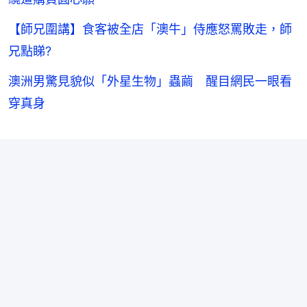
【師兄圍講】食客被全店「澳牛」侍應怒罵敗走，師
兄點睇?
澳洲男驚見貌似「外星生物」蟲繭 醒目網民一眼看
穿真身