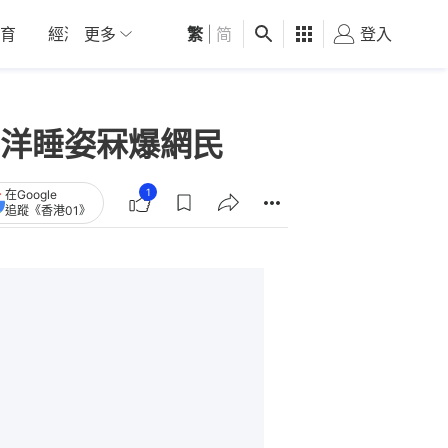
育
經濟
更多
01深圳
繁
觀點
|
简
健康
好食玩飛
登入
女
洋睡姿冧爆網民
1
在Google
追蹤《香港01》