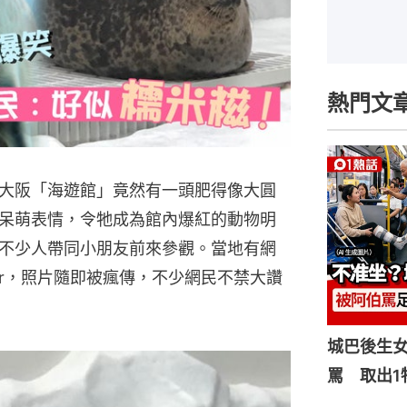
熱門文
大阪「海遊館」竟然有一頭肥得像大圓
呆萌表情，令牠成為館內爆紅的動物明
不少人帶同小朋友前來參觀。當地有網
ter，照片隨即被瘋傳，不少網民不禁大讚
城巴後生
罵 取出1