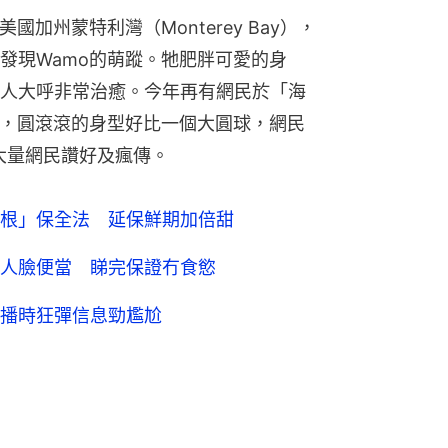
加州蒙特利灣（Monterey Bay），
發現Wamo的萌蹤。牠肥胖可愛的身
人大呼非常治癒。今年再有網民於「海
息，圓滾滾的身型好比一個大圓球，網民
引大量網民讚好及瘋傳。
根」保全法 延保鮮期加倍甜
人臉便當 睇完保證冇食慾
播時狂彈信息勁尷尬