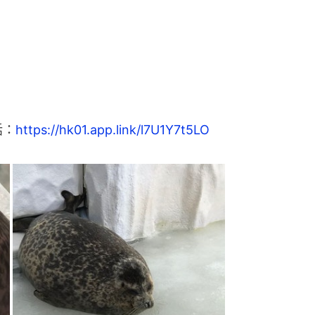
話：
https://hk01.app.link/l7U1Y7t5LO