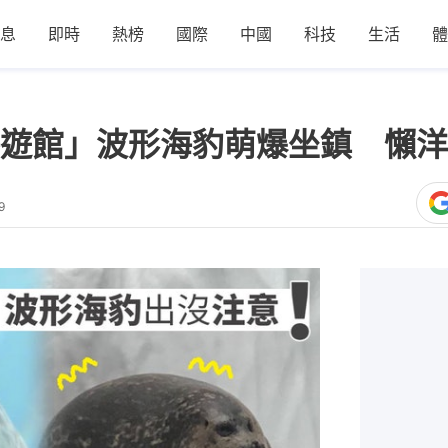
息
即時
熱榜
國際
中國
科技
生活
體
遊館」波形海豹萌爆坐鎮 懶洋
9