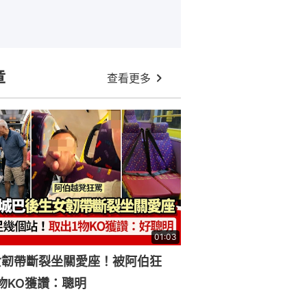
章
查看更多
01:03
女韌帶斷裂坐關愛座！被阿伯狂
物KO獲讚：聰明