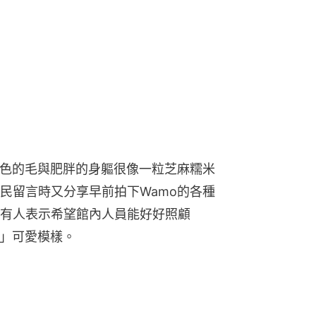
灰色的毛與肥胖的身軀很像一粒芝麻糯米
民留言時又分享早前拍下Wamo的各種
有人表示希望館內人員能好好照顧
角」可愛模樣。