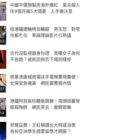
中國平價預製房海外爆紅 美夫婦入
住9個月揭5大隱憂 入手需注意
搭港鐵遭輪椅伯輾腳 男生怒：對唔
住都冇句 車廂理論影片引熱議
:32
古代沒監視器身份證 青樓女子為何
不逃跑？被抓回與否下場同樣慘
將軍澳康城商場扶手電梯驚現糞便！
女保安急掩鼻 網民震驚猜內情
:27
港鐵阿叔挨柱聽歌跳舞！揈頭扭蘿彎
膝超陶醉 網民笑言：變鋼管舞
:14
菲爾茲獎｜王虹稱讀北大時感沮喪
為何亞洲學生總要留學才開竅？