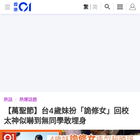
繁
|
简
熱話
熱爆話題
【萬聖節】台4歲妹扮「詭修女」回校
太神似嚇到無同學敢埋身