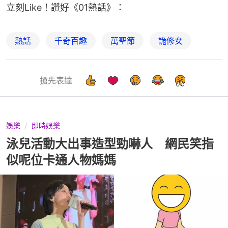
立刻Like！讚好《01熱話》：
熱話
千奇百趣
萬聖節
詭修女
搶先表達
娛樂
即時娛樂
泳兒活動大出事造型勁嚇人 網民笑指
似呢位卡通人物媽媽