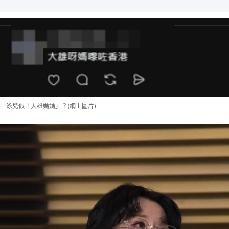
泳兒似「大雄媽媽」？(網上圖片)