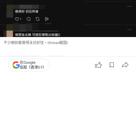
不少網民都覺得泳兒好怪。(thread截圖)
香港藝人動向
泳兒
在Google
追蹤《香港01》
3
0
0
3
0
熱話
人氣話題
「小姐姐」是「壞叔叔」！34歲男扮少
女交友 騙女童拍淫片裸照