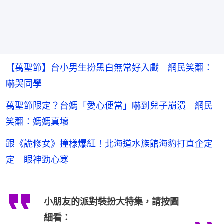
【萬聖節】台小男生扮黑白無常好入戲 網民笑翻：
嚇哭同學
萬聖節限定？台媽「愛心便當」嚇到兒子崩潰 網民
笑翻：媽媽真壞
跟《詭修女》撞樣爆紅！北海道水族館海豹打直企定
定 眼神勁心寒
小朋友的派對裝扮大特集，請按圖
細看：