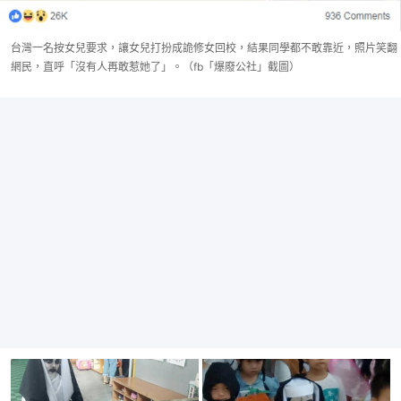
台灣一名按女兒要求，讓女兒打扮成詭修女回校，結果同學都不敢靠近，照片笑翻
網民，直呼「沒有人再敢惹她了」。（fb「爆廢公社」截圖）