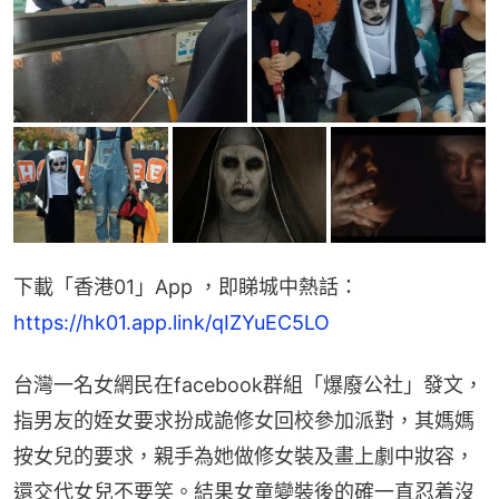
下載「香港01」App ，即睇城中熱話：
https://hk01.app.link/qIZYuEC5LO
台灣一名女網民在facebook群組「爆廢公社」發文，
指男友的姪女要求扮成詭修女回校參加派對，其媽媽
按女兒的要求，親手為她做修女裝及畫上劇中妝容，
還交代女兒不要笑。結果女童變裝後的確一直忍着沒