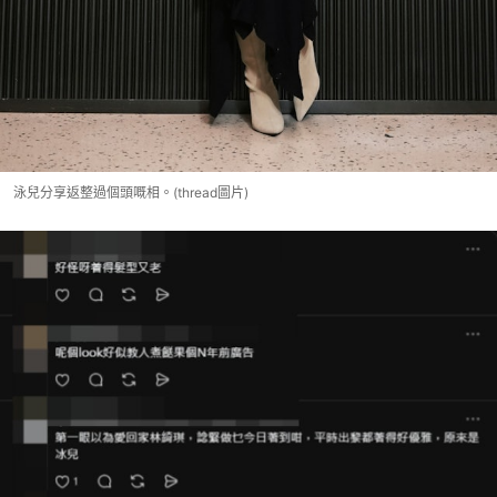
泳兒分享返整過個頭嘅相。(thread圖片)