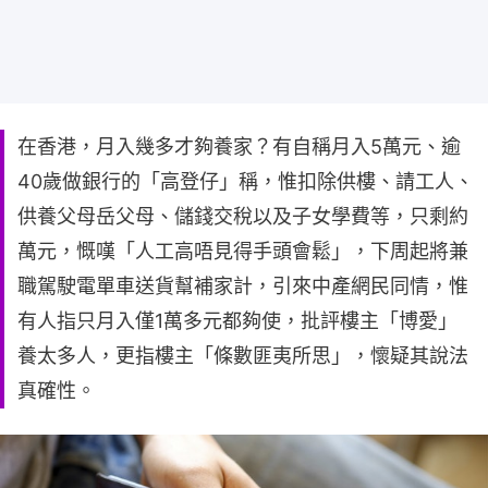
在香港，月入幾多才夠養家？有自稱月入5萬元、逾
40歲做銀行的「高登仔」稱，惟扣除供樓、請工人、
供養父母岳父母、儲錢交稅以及子女學費等，只剩約
萬元，慨嘆「人工高唔見得手頭會鬆」，下周起將兼
職駕駛電單車送貨幫補家計，引來中產網民同情，惟
有人指只月入僅1萬多元都夠使，批評樓主「博愛」
養太多人，更指樓主「條數匪夷所思」，懷疑其說法
真確性。