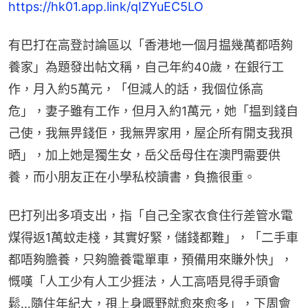
https://hk01.app.link/qIZYuEC5LO
有巴打在高登討論區以「香港地一個月揾幾萬都唔夠
養家」為題發出帖文稱，自己年約40歲，在銀行工
作，月入約5萬元，「但減人的話，我個位係高
危」，妻子雖有工作，但月入約1萬元，她「揾到錢自
己使，我無畀錢佢，我無畀家用，屋企所有開支我孭
晒」，加上她是獨生女，岳父岳母住在澳門需要供
養，而小朋友正在小學私校讀書，負擔很重。
巴打列出多項支出，指「自己全家衣食住行差管水電
煤得返1萬蚊走棧，其實好緊，儲錢都難」，「二手車
都唔夠膽養，只夠膽養電單車，預備用來賺外快」，
慨嘆「人工少有人工少捱法，人工高唔見得手頭會
鬆…隨住年紀大，孭上身嘅野就愈來愈多」，下周會