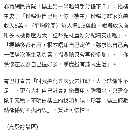
亦有網民質疑「樓主另一半唔幫手分擔下？」，指樓
主妻子「份糧佢自己用，你（樓主）份糧等於家庭總
收入5萬，（平均除開）每人搵2.5萬蚊，咁嘅收入養
咁多人梗係壓力大，諗吓點樣重新分配啲支出啦」、
「揾幾多都冇用，根本唔知自己定位，強求比自己高
一個層次嘅生活質素，揾多啲只會再使多啲」、「你
係慘在以為自己揾好多，喺度扮有錢人生活」。
有巴打直言「咁我搵萬五咪要去打靶，人心就係咁不
足」，更有人指自己計算進修費用、強積金，只需交
數千元稅，不明白樓主的稅項計法，形容「樓主條數
點都係好匪夷所思」，質疑可信性。
（高登討論區）