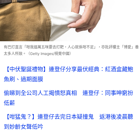
有巴打直言「咁我搵萬五咪要去打靶，人心就係咁不足」，亦批評樓主「博愛」養
太多人所致。（Getty Images/視覺中國）
【中伏聖誕禮物】連登仔分享最伏經典：紅酒盒藏鮑
魚刷、過期面膜
偷睇到全公司人工揭憤怒真相 連登仔：同事呻窮扮
低薪
【咁猛鬼？】連登仔去完日本疑撞鬼 返港後凌晨聽
到妙齡女聲低吟