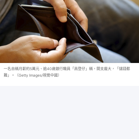
一名自稱月薪約5萬元、逾40歲銀行職員「高登仔」稱，開支龐大，「儲錢都
難」。（Getty Images/視覺中國）