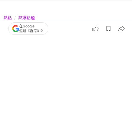
熱話
熱爆話題
周街都50K！畢業生獲聘銀行月薪
在Google
追蹤《香港01》
20K 父母嫌人工低：諗住住劏房？
撰文：
卡洛兒
出版：
2026-06-28 13:49
更新：
2026-06-30 23:49