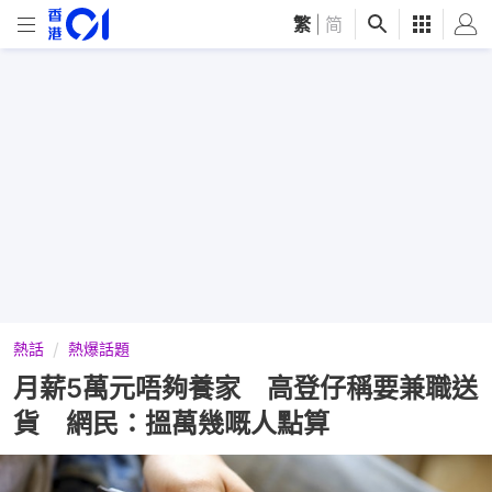
繁
|
简
熱話
熱爆話題
月薪5萬元唔夠養家 高登仔稱要兼職送
貨 網民：搵萬幾嘅人點算