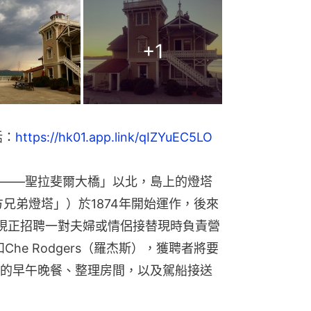
+
1
話：
https://hk01.app.link/qIZYuEC5LO
——聖拉斐爾大橋」以北，島上的燈塔
ion（「東方兄弟燈塔」）於1874年開始運作，後來
現正招聘一對夫婦或情侶接替現時負責營
克）和Che Rodgers（羅杰斯），獲聘者將要
的早午晚餐、整理房間，以及駕船接送