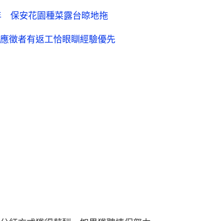
年 保安花園種菜露台晾地拖
應徵者有返工恰眼瞓經驗優先