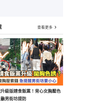
章
查看更多
現升級版請食飯黨！背心女胸壓色
人籲男街坊提防