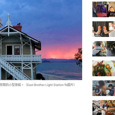
01
館。（East Brother Light Station fb圖片）