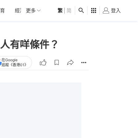
育
經濟
更多
01深圳
繁
觀點
|
简
健康
好食玩飛
登入
女
人有咩條件？
在Google
追蹤《香港01》