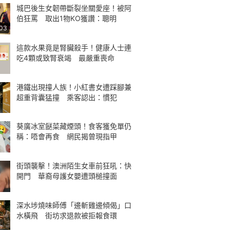
城巴後生女韌帶斷裂坐關愛座！被阿
伯狂罵 取出1物KO獲讚：聰明
:03
這款水果竟是腎臟殺手！健康人士連
吃4顆或致腎衰竭 最嚴重喪命
港鐵出現撞人族！小紅書女遭踩腳兼
超重背囊猛撞 乘客認出：慣犯
葵廣冰室餸菜藏煙頭！食客獲免單仍
稱：唔會再食 網民揭曾現指甲
街頭襲擊！澳洲陌生女車前狂吼：快
開門 華裔母護女嬰遭頭槌撞面
深水埗燒味師傅「邊斬雞邊傾偈」口
水橫飛 街坊求退款被拒報食環