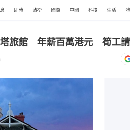
息
即時
熱榜
國際
中國
科技
生活
體
塔旅館 年薪百萬港元 筍工請
0