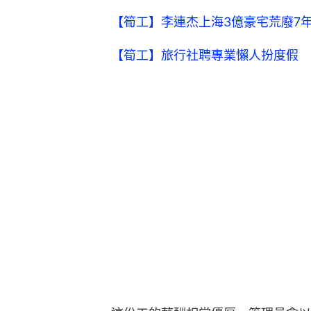
【筍工】李連杰上海3億豪宅荒廢7
【筍工】旅行社聘專業懶人扮度假 