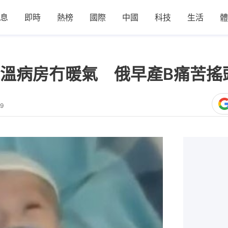
息
即時
熱榜
國際
中國
科技
生活
體
氣溫病房冇暖氣 俄早產B痛苦
59