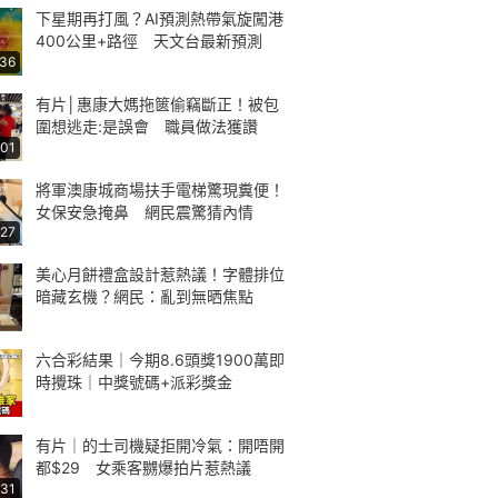
下星期再打風？AI預測熱帶氣旋闖港
400公里+路徑 天文台最新預測
:36
有片│惠康大媽拖篋偷竊斷正！被包
圍想逃走:是誤會 職員做法獲讚
:01
將軍澳康城商場扶手電梯驚現糞便！
女保安急掩鼻 網民震驚猜內情
:27
美心月餅禮盒設計惹熱議！字體排位
暗藏玄機？網民：亂到無晒焦點
六合彩結果｜今期8.6頭獎1900萬即
時攪珠｜中獎號碼+派彩獎金
有片｜的士司機疑拒開冷氣：開唔開
都$29 女乘客嬲爆拍片惹熱議
:31