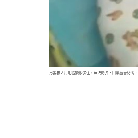
男嬰被人用毛毯緊緊裹住，無法動彈，口裏塞着奶嘴，