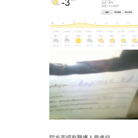
院方否認有醫護人員虐兒