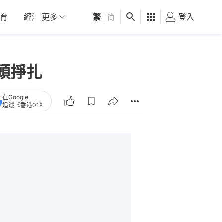
育
經濟
更多
01深圳
繁
觀點
|
简
健康
好食玩飛
登入
女
搖頭掙扎
在Google
追蹤《香港01》