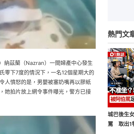
熱門文
ia）納茲蘭（Nazran）一間婦產中心發生
氏零下7度的情況下，一名12個星期大的
令人憤怒的是，男嬰被塞奶嘴再以膠紙
，她拍片放上網令事件曝光，警方已接
城巴後生
罵 取出1