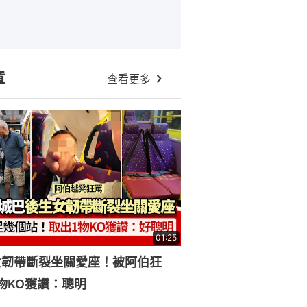
章
查看更多
01:25
女韌帶斷裂坐關愛座！被阿伯狂
物KO獲讚：聰明