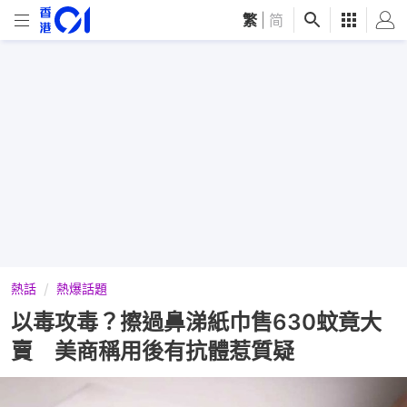
繁
|
简
熱話
熱爆話題
以毒攻毒？擦過鼻涕紙巾售630蚊竟大
賣 美商稱用後有抗體惹質疑