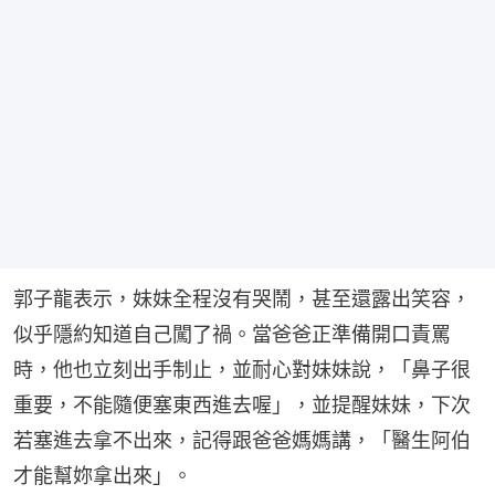
郭子龍表示，妹妹全程沒有哭鬧，甚至還露出笑容，
似乎隱約知道自己闖了禍。當爸爸正準備開口責罵
時，他也立刻出手制止，並耐心對妹妹說，「鼻子很
重要，不能隨便塞東西進去喔」，並提醒妹妹，下次
若塞進去拿不出來，記得跟爸爸媽媽講，「醫生阿伯
才能幫妳拿出來」。