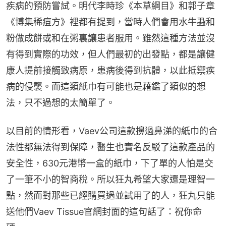
疾病的預防嘗試。明代李時珍《本草綱目》和郭子章
《博集稀痘方》裡都有提到，當時人們會用水牛蝨和
粉做成餅或和在粥裏讓患者服用。雖然這種方法並沒
有得到實際的功效，但人們最初的出發點，都是讓健
康人提前接觸致病原，患病後得到抗體，以此抵禦疾
病的侵襲。而這類紙巾有可能也是藉鑑了類似的想
法，只不過想的太簡單了。
以目前的情形看，Vaev公司這款擤過鼻涕的紙巾的合
法性都無法得到保障，醫生也實名反駁了這款產品的
安全性，630元港幣一盒的紙巾，下了單的人怕是交
了一筆不小的智商稅。所以狂丸希望大家還是理智一
點，然而對那些已經購買過並試用了的人，狂丸只能
送他們Vaev Tissue官網封面的這句話了：祝你命