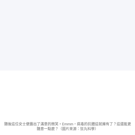
隨後這位女士便露出了滿意的微笑。Emmm，病毒的抗體這就擁有了？這還能更
隨意一點麼？（圖片來源：狂丸科學）