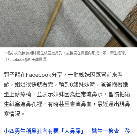
一名小女孩因長期將衛生紙塞進鼻孔，最後竟在鼻腔內形成一顆「衛生紙球」
（Facebook@郭子龍醫師）
郭子龍在Facebook分享，一對姊妹因感冒前來看
診，姐姐很快就看完，輪到6歲妹妹時，爸爸抱著她
坐上診療椅，並表示妹妹因為經常流鼻水，習慣把衛
生紙塞進鼻孔裡，有時甚至會流鼻血，最近還出現鼻
塞情況。
小四男生稱鼻孔內有顆「大鼻屎」！醫生一檢查 發