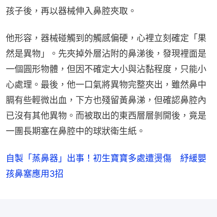
孩子後，再以器械伸入鼻腔夾取。
他形容，器械碰觸到的觸感偏硬，心裡立刻確定「果
然是異物」。先夾掉外層沾附的鼻涕後，發現裡面是
一個圓形物體，但因不確定大小與沾黏程度，只能小
心處理。最後，他一口氣將異物完整夾出，雖然鼻中
膈有些輕微出血，下方也殘留黃鼻涕，但確認鼻腔內
已沒有其他異物。而被取出的東西層層剝開後，竟是
一團長期塞在鼻腔中的球狀衛生紙。
自製「蒸鼻器」出事！初生寶寶多處遭燙傷 紓緩嬰
孩鼻塞應用3招