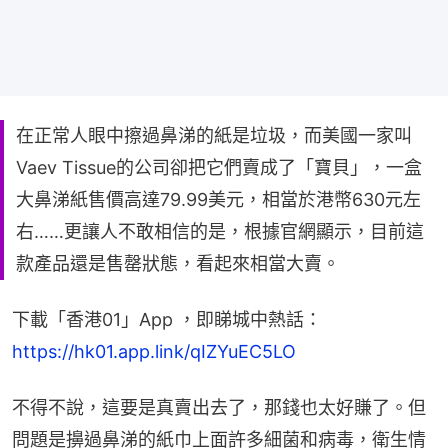
在正常人眼中擦過鼻涕的紙是垃圾，而美國一家叫
Vaev Tissue的公司卻把它們賣成了「寶貝」，一盒
大鼻涕紙售價高達79.99美元，相當於港幣630元左
右……更讓人不敢相信的是，根據官網顯示，目前這
款產品還是售罄狀態，看起來相當大賣。
下載「香港01」App ，即睇城中熱話：
https://hk01.app.link/qIZYuEC5LO
不得不說，這要是真賣出去了，那錢也太好賺了。但
問題是擤過鼻涕的紙巾上面許多細菌和病毒，衛生情