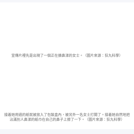
宣傳片裡先是出現了一個正在擤鼻涕的女士。（圖片來源：狂丸科學）
接着她用過的紙就被放入了包裝盒內，被另外一名女士打開了。接着她自然地把
沾滿別人鼻涕的紙巾在自己的鼻子上擦了一下。（圖片來源：狂丸科學）