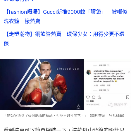
【fashion嘅嘢】Gucci新推9000蚊「膠袋」 被嘲似
洗衣籃一樣熱賣
【走塑潮物】鋼飲管熱賣 環保少女：用得少更不環
保
「辦公室收到了這個紙巾的樣品，但並不敢打開它。」（圖片來源：狂丸科學）
看到這裏可以簡單總結一下，這款紙巾背後的設計思