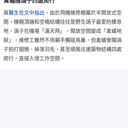
禽蟎隨鴿子四處爬行
吳醫生在文中指出
，由於飛機維修棚屬於半開放式空
間，機棚頂端和空橋結構往往是野生鴿子最愛的棲息
地，鴿子在機場「滿天飛」，開放空間變成「禽蟎地
獄」，維修工雖然不用親手觸碰鳥巢，但禽蟎會隨鴿
子拍打翅膀、掉落羽毛，甚至順風往建築物結構四處
爬行，直接入侵工作空間。