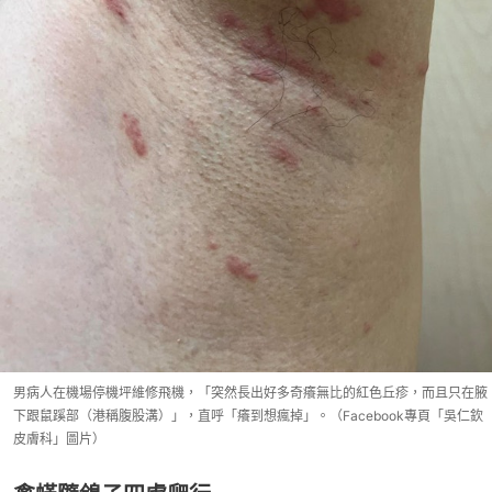
男病人在機場停機坪維修飛機，「突然長出好多奇癢無比的紅色丘疹，而且只在腋
下跟鼠蹊部（港稱腹股溝）」，直呼「癢到想瘋掉」。（Facebook專頁「吳仁欽
皮膚科」圖片）