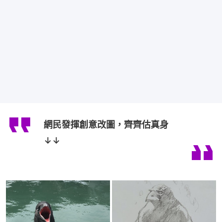
網民發揮創意改圖，齊齊估真身
↓↓