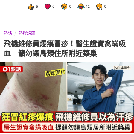
5
0
0
12
0
熱話
熱爆話題
飛機維修員爆癢冒疹！醫生證實禽蟎吸
血 籲勿讓鳥類住所附近築巢