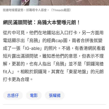
街邊咁樣擺姿勢，好難唔令人誤會。（Threads截圖）
網民滿頭問號：烏鴉大本營喺元朗！
從片中可見，他們在地鐵站出入口打卡，另一方面用
電話顯示出「烏鴉」的經典cap圖，兩者合拼後就變
成了一張「IG-able」的照片。不過，有香港網民看着
短片露出滿頭問號，雖知悉他們的意思，但表示不理
解，更甚的，也有人指出「烏鴉」並不是「銅鑼灣揸
fit人」。相較於銅鑼灣，其實在「東星地盤」的元朗
打卡更為合理。
古惑仔
電影
張耀揚