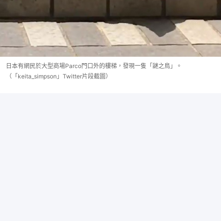
日本有網民於大型商場Parco門口外的樓梯，發現一隻「謎之鳥」。
（「keita_simpson」Twitter片段截圖）