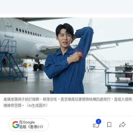
禽蟎會隨鴿子拍打翅膀、掉落羽毛，甚至順風往建築物結構四處爬行，直接入侵飛
機維修空間。（AI生成圖片）
勿讓鳥類在住宅窗台、陽台或冷氣機附近築巢
2
在Google
追蹤《香港01》