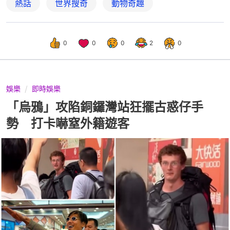
熱話
世界搜奇
動物奇趣
0
0
0
2
0
娛樂
即時娛樂
「烏鴉」攻陷銅鑼灣站狂擺古惑仔手
勢 打卡嚇窒外籍遊客