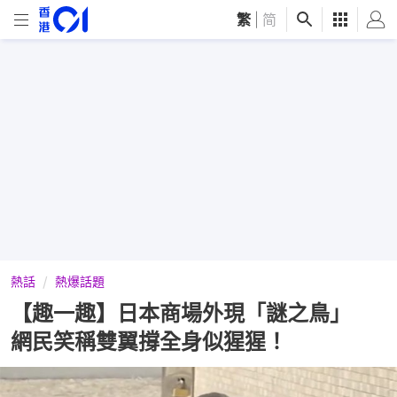
繁
|
简
熱話
熱爆話題
【趣一趣】日本商場外現「謎之鳥」
網民笑稱雙翼撐全身似猩猩！