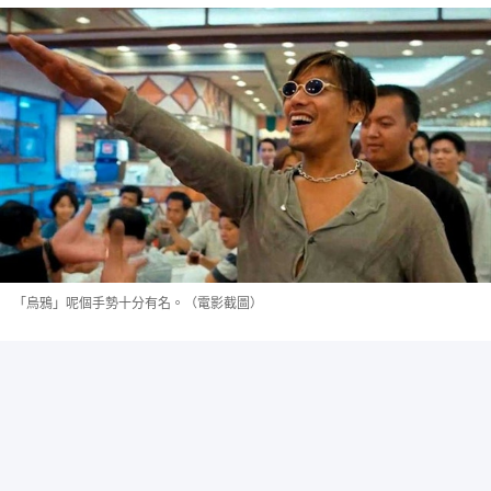
「烏鴉」呢個手勢十分有名。（電影截圖）