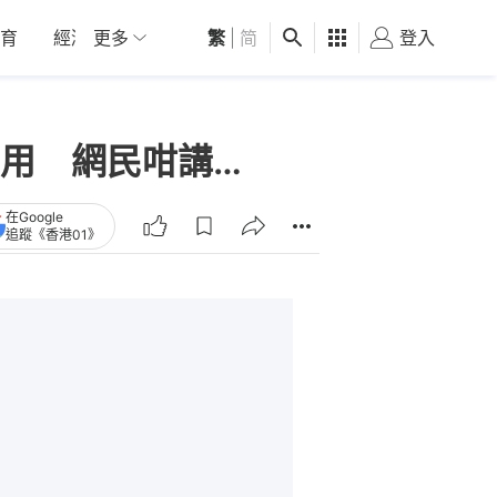
育
經濟
更多
01深圳
繁
觀點
|
简
健康
好食玩飛
登入
女
用 網民咁講…
在Google
追蹤《香港01》