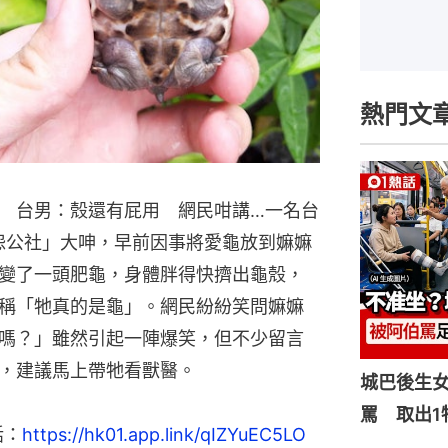
熱門文
 台男：殼還有屁用 網民咁講…一名台
「爆怨公社」大呻，早前因事將愛龜放到嫲嫲
變了一頭肥龜，身體胖得快擠出龜殼，
稱「牠真的是龜」。網民紛紛笑問嫲嫲
嗎？」雖然引起一陣爆笑，但不少留言
，建議馬上帶牠看獸醫。
城巴後生
罵 取出1
話：
https://hk01.app.link/qIZYuEC5LO