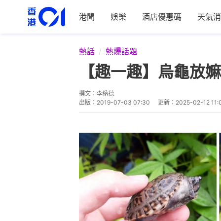
港聞
娛樂
酒店優惠碼
天氣消
熱話
熱爆話題
【趣一趣】烏龜放嫲
撰文：
李納德
出版：
2019-07-03 07:30
更新：
2025-02-12 11: