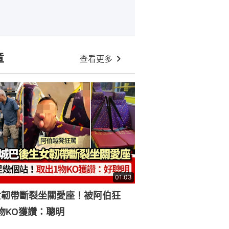
章
查看更多
01:03
女韌帶斷裂坐關愛座！被阿伯狂
物KO獲讚：聰明