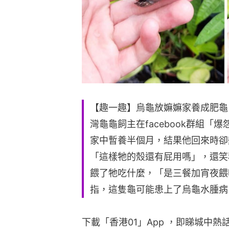
【趣一趣】烏龜放嫲嫲家養成肥龜
灣龜龜飼主在facebook群組
家中暫養半個月，結果他回來時卻
「這樣牠的殼還有屁用嗎」，還笑
餵了牠吃什麼，「是三餐加宵夜餵
指，這隻龜可能患上了烏龜水腫病
下載「香港01」App ，即睇城中熱