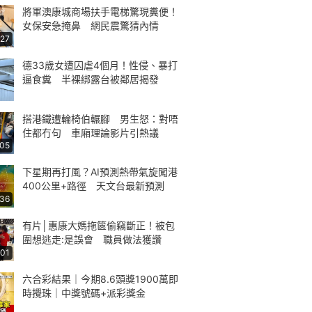
將軍澳康城商場扶手電梯驚現糞便！
女保安急掩鼻 網民震驚猜內情
:27
德33歲女遭囚虐4個月！性侵、暴打
逼食糞 半裸綁露台被鄰居揭發
搭港鐵遭輪椅伯輾腳 男生怒：對唔
住都冇句 車廂理論影片引熱議
:05
下星期再打風？AI預測熱帶氣旋闖港
400公里+路徑 天文台最新預測
:36
有片│惠康大媽拖篋偷竊斷正！被包
圍想逃走:是誤會 職員做法獲讚
:01
六合彩結果｜今期8.6頭獎1900萬即
時攪珠｜中獎號碼+派彩獎金