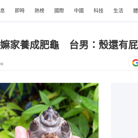
息
即時
熱榜
國際
中國
科技
生活
體
嫲家養成肥龜 台男：殼還有屁
09