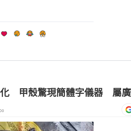
化 甲殼驚現簡體字儀器 屬廣
:00