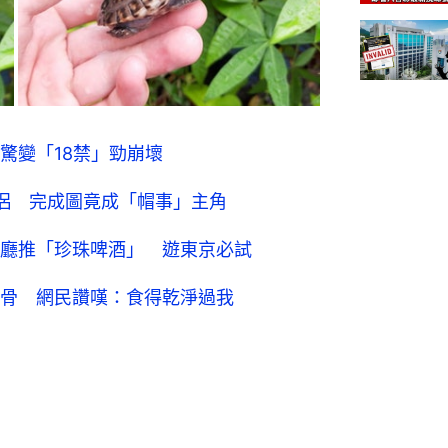
驚變「18禁」勁崩壞
侶 完成圖竟成「帽事」主角
廳推「珍珠啤酒」 遊東京必試
骨 網民讚嘆：食得乾淨過我