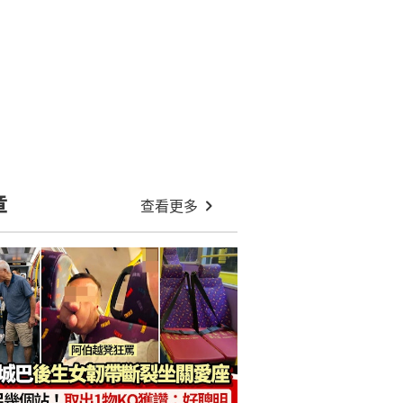
:27
德33歲女遭囚虐4個月！性侵、暴打
逼食糞 半裸綁露台被鄰居揭發
搭港鐵遭輪椅伯輾腳 男生怒：對唔
住都冇句 車廂理論影片引熱議
:05
下星期再打風？AI預測熱帶氣旋闖港
400公里+路徑 天文台最新預測
:36
有片│惠康大媽拖篋偷竊斷正！被包
圍想逃走:是誤會 職員做法獲讚
:01
六合彩結果｜今期8.6頭獎1900萬即
時攪珠｜中獎號碼+派彩獎金
JUPAS放榜｜女生稱讀名校DSE獲