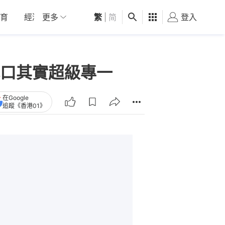
育
經濟
更多
01深圳
繁
觀點
|
简
健康
好食玩飛
登入
女
口其實超級專一
在Google
追蹤《香港01》