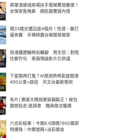
將軍澳康城商場扶手電梯驚現糞便！
女保安急掩鼻 網民震驚猜內情
:27
德33歲女遭囚虐4個月！性侵、暴打
逼食糞 半裸綁露台被鄰居揭發
搭港鐵遭輪椅伯輾腳 男生怒：對唔
住都冇句 車廂理論影片引熱議
:05
下星期再打風？AI預測熱帶氣旋闖港
400公里+路徑 天文台最新預測
:36
有片│惠康大媽拖篋偷竊斷正！被包
圍想逃走:是誤會 職員做法獲讚
:01
六合彩結果｜今期8.6頭獎1900萬即
時攪珠｜中獎號碼+派彩獎金