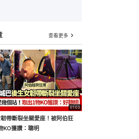
章
查看更多
01:03
女韌帶斷裂坐關愛座！被阿伯狂
物KO獲讚：聰明