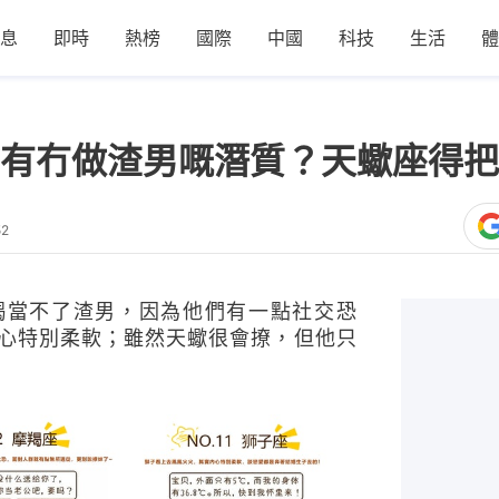
息
即時
熱榜
國際
中國
科技
生活
體
有冇做渣男嘅潛質？天蠍座得把
52
羯當不了渣男，因為他們有一點社交恐
心特別柔軟；雖然天蠍很會撩，但他只
…