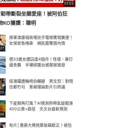
40.5分升讀港大醫科 網民踢爆破綻