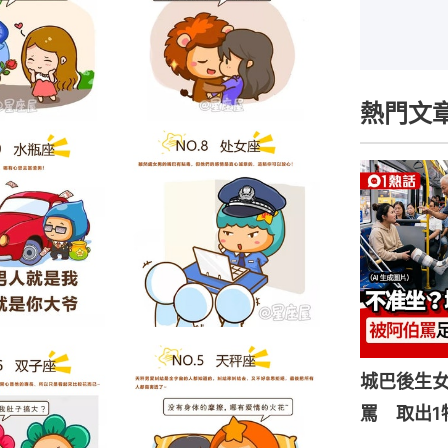
熱門文
城巴後生
罵 取出1