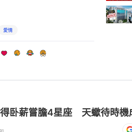
愛情
得卧薪嘗膽4星座 天蠍待時機
31