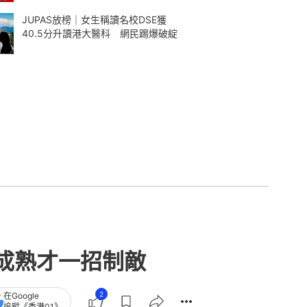
JUPAS放榜｜女生稱讀名校DSE獲
40.5分升讀港大醫科 網民踢爆破綻
成熟才一招制敵
2
在Google
追蹤《香港01》