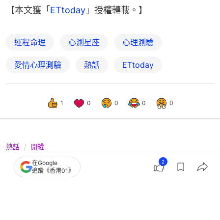
【本文獲「
ETtoday
」授權轉載。】
運程命理
心測星座
心理測驗
愛情心理測驗
熱話
ETtoday
1
0
0
0
0
熱話
開罐
日本超準心理測驗！一張圖看出你「最
2
在Google
追蹤《香港01》
不在意的事」是未來還是時間