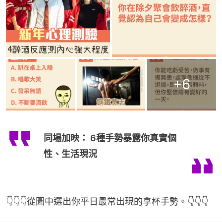
+
6
同場加映： 6種手勢暴露你真實個
性、生活現況
👇👇👇從圖中選出你平日最常出現的拿杯手勢。👇👇👇