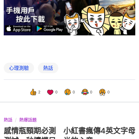
心理測驗
熱話
2
0
0
0
0
熱話
熱爆話題
感情瓶頸期必測 小紅書瘋傳4英文字母