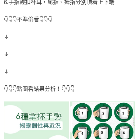
6.手指輕扣杯耳，尾指、拇指分別頂着上下端
👇👇👇不準偷看👇👇👇
↓
↓
↓
👇👇👇點圖看結果分析！👇👇👇