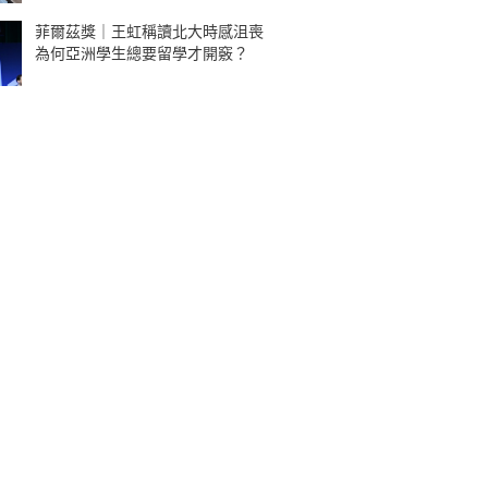
菲爾茲獎｜王虹稱讀北大時感沮喪
為何亞洲學生總要留學才開竅？