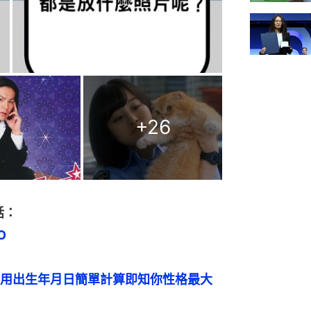
+
26
話：
O
用出生年月日簡單計算即知你性格最大