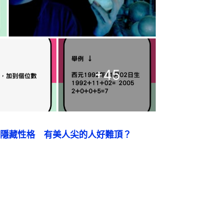
+
45
隱藏性格　有美人尖的人好難頂？