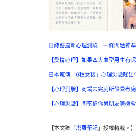
日綜藝最新心理測驗 一條問題神準
【愛情心理】如果四大血型男生有呢
日本瘋傳「6種女孩」心理測驗睇出
【心理測驗】商場去完廁所發覺冇廁
【心理測驗】閨蜜搶你男朋友嘅機會
【本文獲「
塔羅筆記
」授權轉載。】