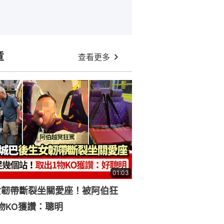
章
查看更多
01:03
女韌帶斷裂坐關愛座！被阿伯狂
物KO獲讚：聰明