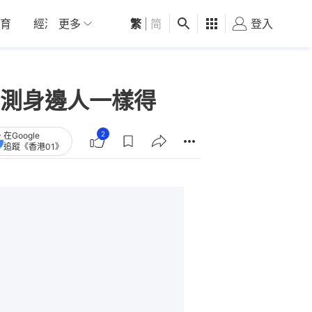
育
經濟
更多
01深圳
繁
觀點
|
简
健康
好食玩飛
登入
女
測身邊人一樣得
2
在Google
追蹤《香港01》