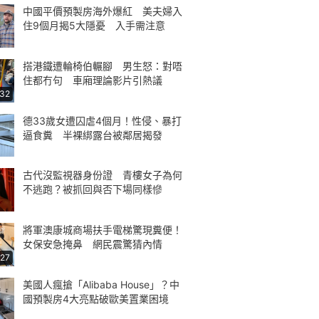
中國平價預製房海外爆紅 美夫婦入
住9個月揭5大隱憂 入手需注意
搭港鐵遭輪椅伯輾腳 男生怒：對唔
住都冇句 車廂理論影片引熱議
:32
德33歲女遭囚虐4個月！性侵、暴打
逼食糞 半裸綁露台被鄰居揭發
古代沒監視器身份證 青樓女子為何
不逃跑？被抓回與否下場同樣慘
將軍澳康城商場扶手電梯驚現糞便！
女保安急掩鼻 網民震驚猜內情
:27
美國人瘋搶「Alibaba House」？中
國預製房4大亮點破歐美置業困境