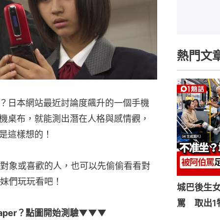
熱門文
？日本網站最近討論度飆升的一個手機
機桌布，就能測出潛在人格與感情觀，
是這樣想的！
對象或喜歡的人，也可以先偷偷看看對
妹們玩玩看吧！
城巴後生
罵 取出1
aper？點圖開始測驗▼▼▼