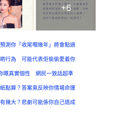
+
6
預測你「收尾嗰幾年」將會點過
啲行為 可能代表佢偷偷愛着你
你嘅真實個性 網民一致話超準
紙點算？答案竟反映你情場命運
有幾大？悲劇可能係你自己造成