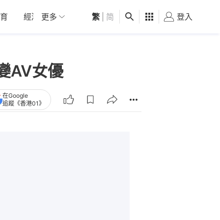
育
經濟
更多
01深圳
繁
觀點
|
简
健康
好食玩飛
登入
女
變AV女優
在Google
追蹤《香港01》