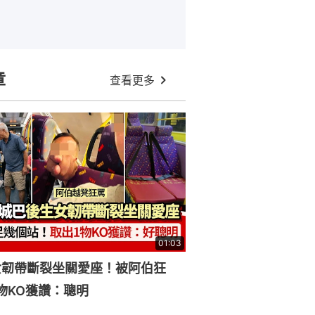
章
查看更多
01:03
女韌帶斷裂坐關愛座！被阿伯狂
物KO獲讚：聰明