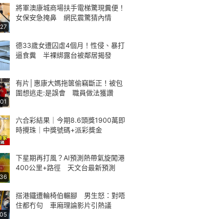
將軍澳康城商場扶手電梯驚現糞便！
女保安急掩鼻 網民震驚猜內情
:27
德33歲女遭囚虐4個月！性侵、暴打
逼食糞 半裸綁露台被鄰居揭發
有片│惠康大媽拖篋偷竊斷正！被包
圍想逃走:是誤會 職員做法獲讚
:01
六合彩結果｜今期8.6頭獎1900萬即
時攪珠｜中獎號碼+派彩獎金
下星期再打風？AI預測熱帶氣旋闖港
400公里+路徑 天文台最新預測
:36
搭港鐵遭輪椅伯輾腳 男生怒：對唔
住都冇句 車廂理論影片引熱議
:05