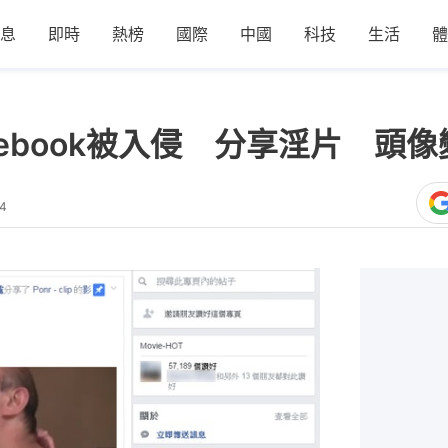
息
即時
熱榜
國際
中國
科技
生活
體
cebook被入侵 分享淫片 頭像
34