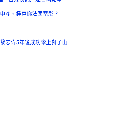
中產、鍾意睇法國電影？
黎志偉5年後成功攀上獅子山