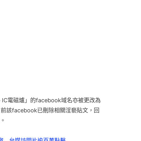
ve IC電磁爐」的facebook域名亦被更改為
目前該facebook已刪除相關淫褻貼文，回
。
宿 台媒訪問片逾百萬點擊