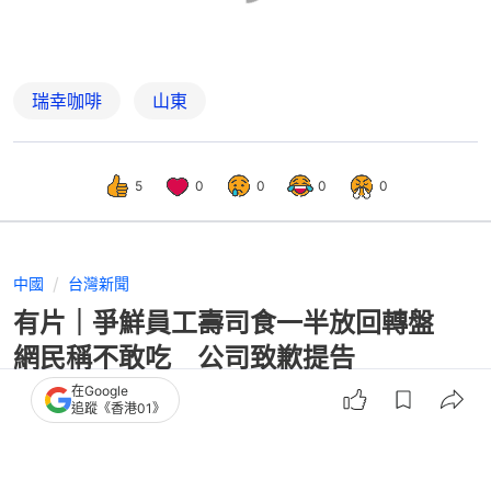
瑞幸咖啡
山東
5
0
0
0
0
中國
台灣新聞
有片｜爭鮮員工壽司食一半放回轉盤
網民稱不敢吃 公司致歉提告
在Google
追蹤《香港01》