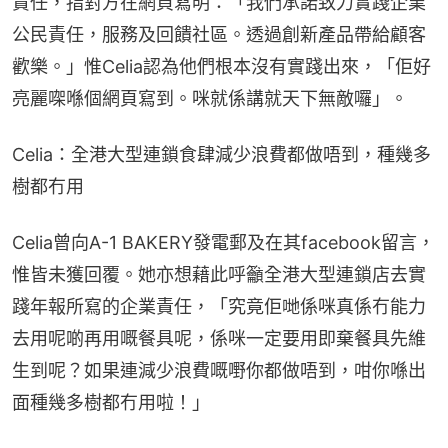
責任，指對方在網頁寫明：「我們承諾致力實踐企業
公民責任，服務及回饋社區。透過創新產品帶給顧客
歡樂。」惟Celia認為他們根本沒有實踐出來，「佢好
亮麗㗎喺個網頁寫到。咪就係講就天下無敵囉」。
Celia：全港大型連鎖食肆減少浪費都做唔到，種幾多
樹都冇用
Celia曾向A-1 BAKERY發電郵及在其facebook留言，
惟皆未獲回覆。她亦想藉此呼籲全港大型連鎖店去實
踐年報所寫的企業責任，「究竟佢哋係咪真係冇能力
去用呢啲再用嘅餐具呢，係咪一定要用即棄餐具先維
生到呢？如果連減少浪費嘅嘢你都做唔到，咁你喺出
面種幾多樹都冇用啦！」