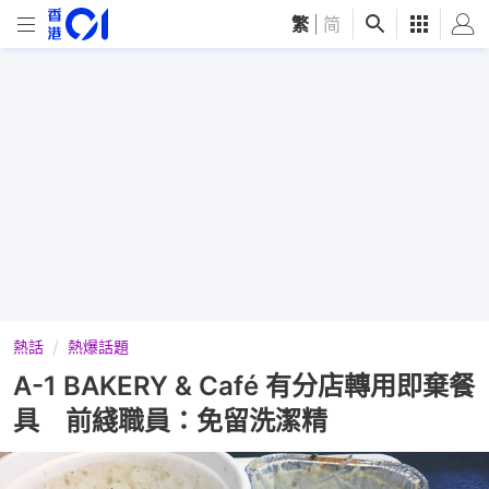
繁
|
简
熱話
熱爆話題
A-1 BAKERY & Café 有分店轉用即棄餐
具 前綫職員：免留洗潔精