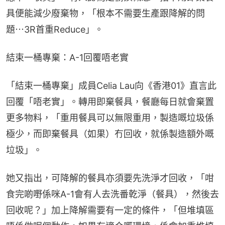
具便能減少廢棄物，「根本不需要生產跟降解的問
題⋯3R首重Reduce」。
結束一桶專棄：A-1回覆唔老實
「結束一桶專棄」成員Celia Lau向《香港01》直言此
回覆「唔老實」。轉用即棄餐具，餐廳每日就會棄置
更多物料，「重用餐具可以無限重用，製造嘅垃圾係
極少，而即棄餐具（如果）冇回收，就係製造額外嘅
垃圾」。
她又指出，可降解的餐具亦須要先洗淨才回收，「咁
食完啲嘢係咪A-1會有人去洗番乾淨（餐具），然後去
回收呢？」加上降解需要有一定的條件，「但堆填區