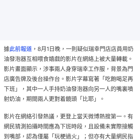
據
此前報道
，8月1日晚，一則疑似瑞幸門店店員用奶
油發泡器互相喂食嬉戲的影片在網絡上被大量轉載。
影片畫面顯示，涉事兩人身穿瑞幸工作服，背景為門
店廣告牌及後台操作台。影片字幕寫著「吃飽喝足再
下班」，其中一人手持奶油發泡器向另一人的嘴裏噴
射奶油，期間兩人更對着鏡頭「比耶」。
影片在網絡引發熱議，更登上當天微博熱搜第一。有
網民猜測拍攝時間應為下班時段，且設備未實際接觸
到嘴部，認為僅屬「玩梗過火」；但亦有大量網民指