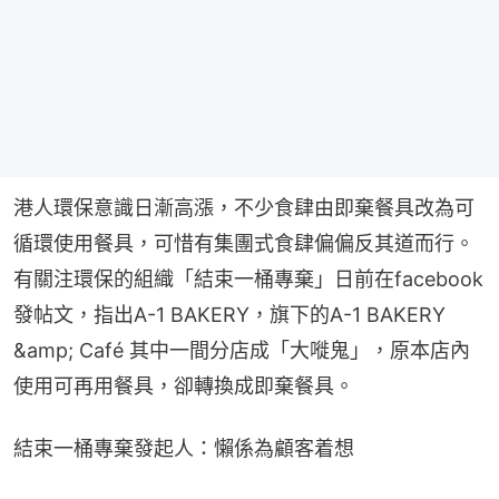
港人環保意識日漸高漲，不少食肆由即棄餐具改為可
循環使用餐具，可惜有集團式食肆偏偏反其道而行。
有關注環保的組織「結束一桶專棄」日前在facebook
發帖文，指出A-1 BAKERY，旗下的A-1 BAKERY 
&amp; Café 其中一間分店成「大嘥鬼」，原本店內
使用可再用餐具，卻轉換成即棄餐具。
結束一桶專棄發起人：懶係為顧客着想​