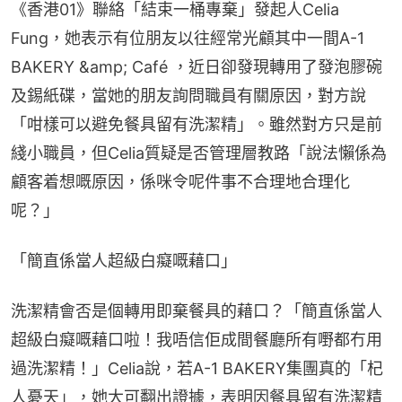
《香港01》聯絡「結束一桶專棄」發起人Celia 
Fung，她表示有位朋友以往經常光顧其中一間A-1 
BAKERY &amp; Café ，近日卻發現轉用了發泡膠碗
及錫紙碟，當她的朋友詢問職員有關原因，對方說
「咁樣可以避免餐具留有洗潔精」。雖然對方只是前
綫小職員，但Celia質疑是否管理層教路「說法懶係為
顧客着想嘅原因，係咪令呢件事不合理地合理化
呢？」
「簡直係當人超級白癡嘅藉口」
洗潔精會否是個轉用即棄餐具的藉口？「簡直係當人
超級白癡嘅藉口啦！我唔信佢成間餐廳所有嘢都冇用
過洗潔精！」Celia說，若A-1 BAKERY集團真的「杞
人憂天」，她大可翻出證據，表明因餐具留有洗潔精