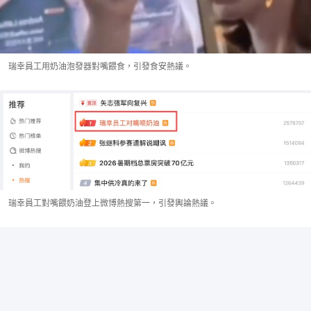
瑞幸員工用奶油泡發器對嘴餵食，引發食安熱議。
瑞幸員工對嘴餵奶油登上微博熱搜第一，引發輿論熱議。