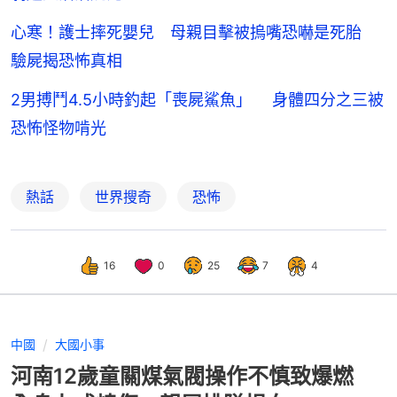
心寒！護士摔死嬰兒 母親目擊被摀嘴恐嚇是死胎
驗屍揭恐怖真相
2男搏鬥4.5小時釣起「喪屍鯊魚」 身體四分之三被
恐怖怪物啃光
熱話
世界搜奇
恐怖
16
0
25
7
4
中國
大國小事
河南12歲童關煤氣閥操作不慎致爆燃