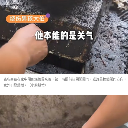
該名男孩在家中聞到煤氣異味後，第一時間前往關閉閥門，或許是搞錯閥門方向，
意外引發爆燃。（小莉幫忙）