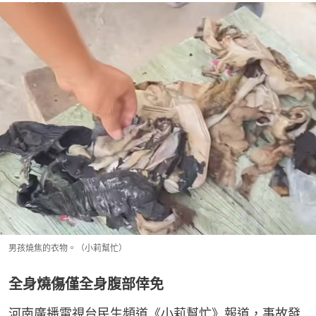
男孩燒焦的衣物。（小莉幫忙）
全身燒傷僅全身腹部倖免
河南廣播電視台民生頻道《小莉幫忙》報道，事故發