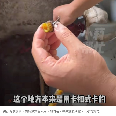
男孩的家屬稱，由於煤氣管未用卡扣固定，導致煤氣泄露。（小莉幫忙）