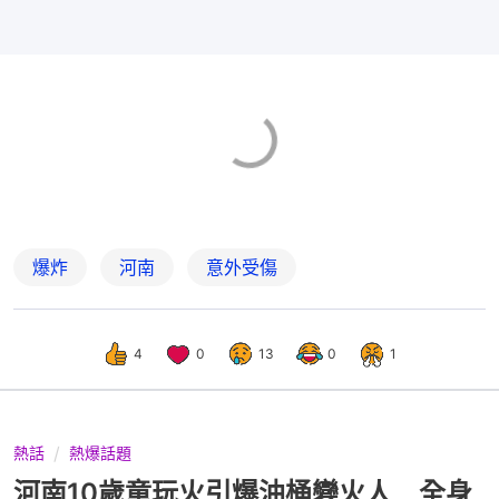
爆炸
河南
意外受傷
4
0
13
0
1
熱話
熱爆話題
河南10歲童玩火引爆油桶變火人 全身