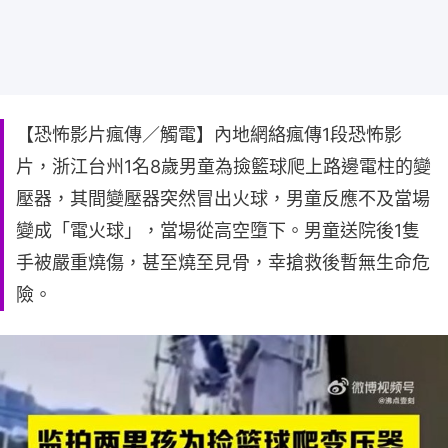
【恐怖影片瘋傳／觸電】內地網絡瘋傳1段恐怖影
片，浙江台州1名8歲男童為撿籃球爬上路邊電柱的變
壓器，其間變壓器突然冒出火球，男童反應不及當場
變成「電火球」，當場從高空墮下。男童送院後1隻
手被嚴重燒傷，甚至燒至見骨，幸搶救後暫無生命危
險。