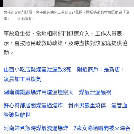
男孩的父親則透露，兒子躺在病床上看到自己難過，還反過來強撐着逗他說「沒
事」。（小莉幫忙）
事故發生後，當地相關部門迅速介入。工作人員表
示，會按照民政救助政策，及時盡快對該家庭提供協
助。
山西小吃店疑煤氣泄漏致3死 附近商戶：是新店，
凌晨加工用煤氣
湖南鋼鐵廠爆炸高爐濃煙竄天 煤氣泄漏釀禍
好心幫鄰居關煤氣遇爆炸 貴州男嚴重燒傷 氣管血
管破裂離世
河南婦煮飯時煤氣洩漏爆炸 7歲女路過瞬間被火海吞