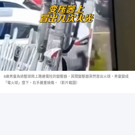
8歲男童為撿籃球爬上路邊電柱的變壓器，其間變壓器突然冒出火球，男童變成
「電火球」墮下，右手嚴重燒傷。（影片截圖）