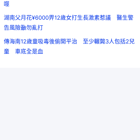
噬
湖南父月花¥6000畀12歲女打生長激素惹議 醫生警
告風險籲勿亂打
傳海南12歲童吸毒後偷開平治 至少輾斃3人包括2兒
童 車底全是血