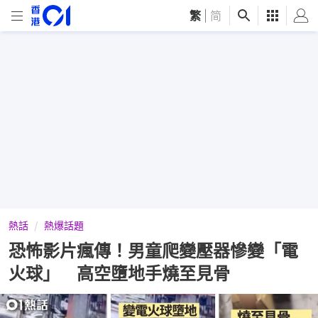
繁
|
简
熱話
熱爆話題
恐怖影片瘋傳！男童爬變壓器慘變「電
火球」 高空墮地手燒至見骨